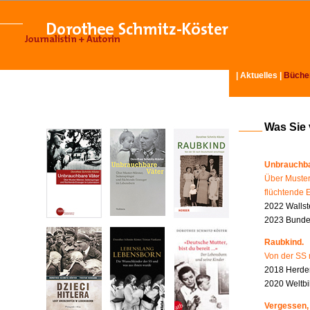
|
Aktuelles
|
Büche
Was Sie
Unbrauchba
Über Muster
flüchtende 
2022 Wallst
2023 Bundes
Raubkind.
Von der SS 
2018 Herder
2020 Weltbi
Vergessen,