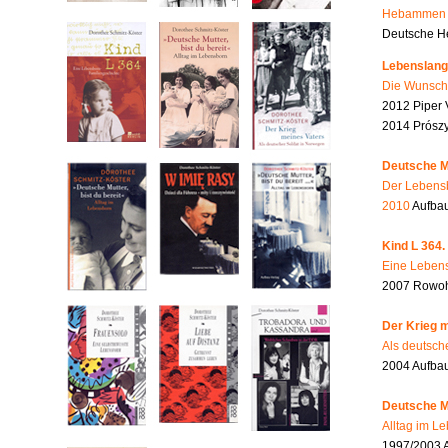
Hebammen i
Deutsche He
Lebenslang
Die Wunsch
2012 Piper 
2014 Prószy
Deutsche Mu
Der Lebensb
2010
Aufbau
Kind L 364.
Eine Lebens
2007 Rowohl
Der Krieg m
Als deutsch
2004 Aufba
Deutsche Mu
Alltag im L
1997/2003 A