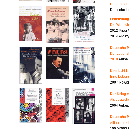
Hebammen i
Deutsche He
Lebenslang
Die Wunsch
2012 Piper 
2014 Prószy
Deutsche Mu
Der Lebensb
2010
Aufbau
Kind L 364.
Eine Lebens
2007 Rowohl
Der Krieg m
Als deutsch
2004 Aufba
Deutsche Mu
Alltag im L
1997/2003 A