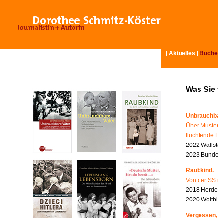
|
Aktuelles
|
Büche
Was Sie
Unbrauchba
Über Muster
flüchtende 
2022 Wallst
2023 Bundes
Raubkind.
Von der SS 
2018 Herder
2020 Weltbi
Vergessen,