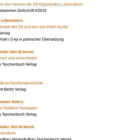
n den Heimen der SS-Organisation Lebensborn
bammen Zeitschrift 4/2016
 Lebensborn.
kinder der SS und was aus ihnen wurde
Verlag
ński i S-ka in polnischer Übersetzung
tter bist du bereit.
orn und seine Kinder
 Taschenbuch Verlag
born-Familiengeschichte
t Berlin Verlag
eines Vaters.
er Soldat in Norwegen
u Taschenbuch Verlag
tter, bist du bereit.
ebensborn
ufbau Verlag/Aufbau Taschenbuch Verlag