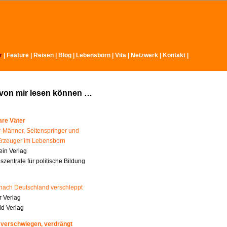
r
|
Feature
|
Reisen
|
Blog
|
Lebensborn
|
Vita
|
Netzwerk
|
Kontakt
|
 von mir lesen können …
re Väter
-Männer, Seitenspringer und
Erzeuger im Lebensborn
ein Verlag
zentrale für politische Bildung
nach Deutschland verschleppt
 Verlag
ld Verlag
 verschwiegen, verdrängt