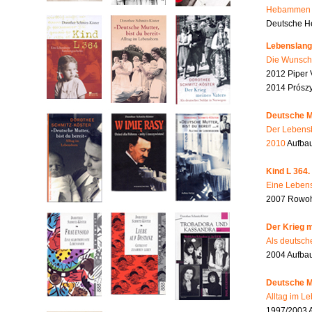
Hebammen i
Deutsche He
Lebenslang
Die Wunsch
2012 Piper 
2014 Prószy
Deutsche Mu
Der Lebensb
2010
Aufbau
Kind L 364.
Eine Lebens
2007 Rowohl
Der Krieg m
Als deutsch
2004 Aufba
Deutsche Mu
Alltag im L
1997/2003 A