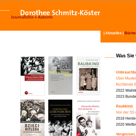
|
Aktuelles
|
Büche
Was Sie
Unbrauchba
Über Muster
flüchtende 
2022 Wallst
2023 Bundes
Raubkind.
Von der SS 
2018 Herder
2020 Weltbi
Vergessen,