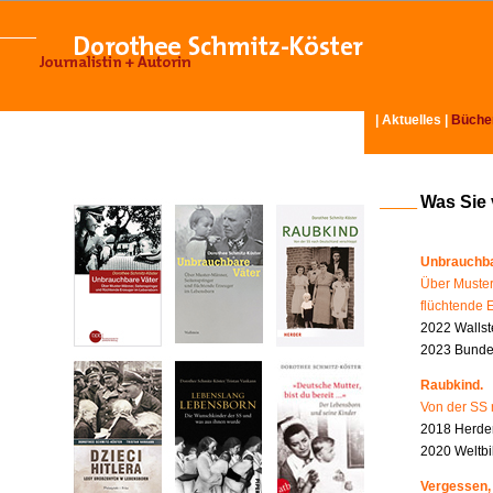
|
Aktuelles
|
Büche
Was Sie
Unbrauchba
Über Muster
flüchtende 
2022 Wallst
2023 Bundes
Raubkind.
Von der SS 
2018 Herder
2020 Weltbi
Vergessen,