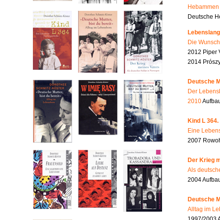
Hebammen i
Deutsche He
Lebenslang
Die Wunsch
2012 Piper 
2014 Prószy
Deutsche Mu
Der Lebensb
2010
Aufbau
Kind L 364.
Eine Lebens
2007 Rowohl
Der Krieg m
Als deutsch
2004 Aufba
Deutsche Mu
Alltag im L
1997/2003 A