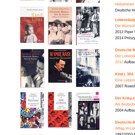
Hebammen i
Deutsche He
Lebenslang
Die Wunsch
2012 Piper 
2014 Prószy
Deutsche Mu
Der Lebensb
2010
Aufbau
Kind L 364.
Eine Lebens
2007 Rowohl
Der Krieg m
Als deutsch
2004 Aufba
Deutsche Mu
Alltag im L
1997/2003 A