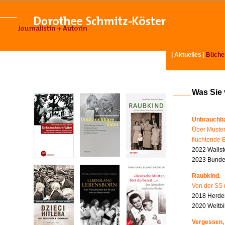
|
Aktuelles
|
Büche
Was Sie
Unbrauchba
Über Muster
flüchtende 
2022 Wallst
2023 Bundes
Raubkind.
Von der SS 
2018 Herder
2020 Weltbi
Vergessen,