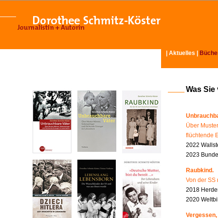
|
Aktuelles
|
Büche
Was Sie
Unbrauchba
Über Muster
flüchtende 
2022 Wallst
2023 Bundes
Raubkind.
Von der SS 
2018 Herder
2020 Weltbi
Vergessen,