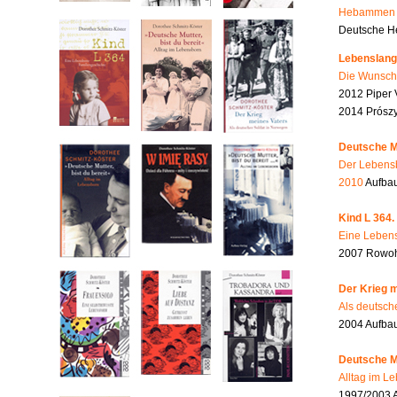
Hebammen i
Deutsche He
Lebenslang
Die Wunsch
2012 Piper 
2014 Prószy
Deutsche Mu
Der Lebensb
2010
Aufbau
Kind L 364.
Eine Lebens
2007 Rowohl
Der Krieg m
Als deutsch
2004 Aufba
Deutsche Mu
Alltag im L
1997/2003 A