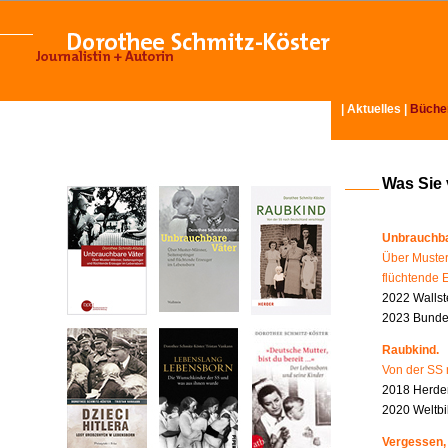
|
Aktuelles
|
Büche
Was Sie
Unbrauchba
Über Muster
flüchtende 
2022 Wallst
2023 Bundes
Raubkind.
Von der SS 
2018 Herder
2020 Weltbi
Vergessen,