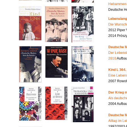
Hebammen i
Deutsche He
Lebenslang
Die Wunsch
2012 Piper 
2014 Prószy
Deutsche Mu
Der Lebensb
2010
Aufbau
Kind L 364.
Eine Lebens
2007 Rowohl
Der Krieg m
Als deutsch
2004 Aufba
Deutsche Mu
Alltag im L
1997/2003 A