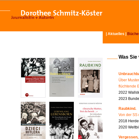
|
Aktuelles
|
Büche
Was Sie
Unbrauchba
Über Muster
flüchtende 
2022 Wallst
2023 Bundes
Raubkind.
Von der SS 
2018 Herder
2020 Weltbi
Vergessen,