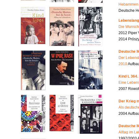
Hebammen i
Deutsche He
Lebenslang
Die Wunsch
2012 Piper 
2014 Prószy
Deutsche Mu
Der Lebensb
2010
Aufbau
Kind L 364.
Eine Lebens
2007 Rowohl
Der Krieg m
Als deutsch
2004 Aufba
Deutsche Mu
Alltag im L
1997/2003 A