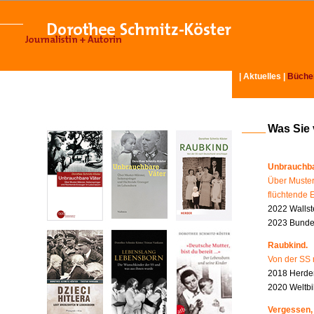
|
Aktuelles
|
Büche
Was Sie
Unbrauchba
Über Muster
flüchtende 
2022 Wallst
2023 Bundes
Raubkind.
Von der SS 
2018 Herder
2020 Weltbi
Vergessen,