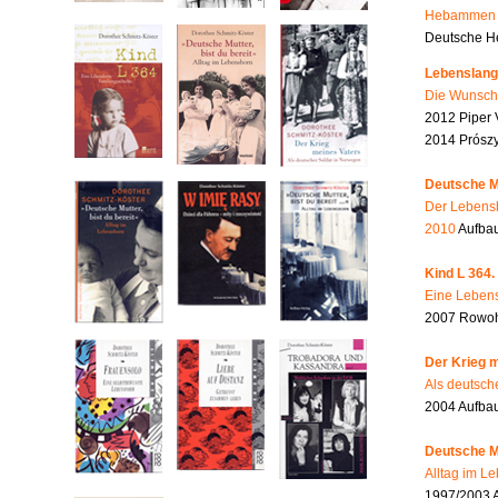
Hebammen i
Deutsche He
Lebenslang
Die Wunsch
2012 Piper 
2014 Prószy
Deutsche Mu
Der Lebensb
2010
Aufbau
Kind L 364.
Eine Lebens
2007 Rowohl
Der Krieg m
Als deutsch
2004 Aufba
Deutsche Mu
Alltag im L
1997/2003 A