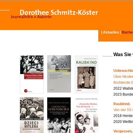
|
Aktuelles
|
Büche
Was Sie
Unbrauchba
Über Muster
flüchtende 
2022 Wallst
2023 Bundes
Raubkind.
Von der SS 
2018 Herder
2020 Weltbi
Vergessen,