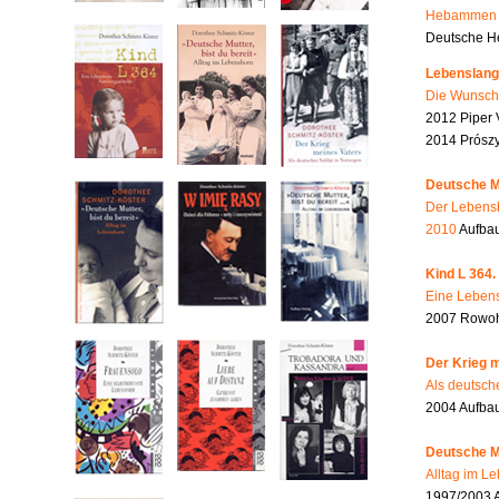
Hebammen i
Deutsche He
Lebenslang
Die Wunsch
2012 Piper 
2014 Prószy
Deutsche Mu
Der Lebensb
2010
Aufbau
Kind L 364.
Eine Lebens
2007 Rowohl
Der Krieg m
Als deutsch
2004 Aufba
Deutsche Mu
Alltag im L
1997/2003 A