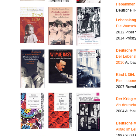
Hebammen i
Deutsche He
Lebenslang
Die Wunsch
2012 Piper 
2014 Prószy
Deutsche Mu
Der Lebensb
2010
Aufbau
Kind L 364.
Eine Lebens
2007 Rowohl
Der Krieg m
Als deutsch
2004 Aufba
Deutsche Mu
Alltag im L
1997/2003 A