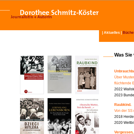
|
Aktuelles
|
Büche
Was Sie
Unbrauchba
Über Muster
flüchtende 
2022 Wallst
2023 Bundes
Raubkind.
Von der SS 
2018 Herder
2020 Weltbi
Vergessen,