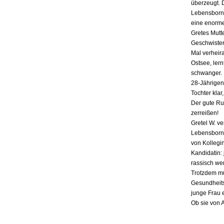
überzeugt. 
Lebensborn-
eine enorme
Gretes Mutte
Geschwister,
Mal verheira
Ostsee, lern
schwanger. E
28-Jährigen
Tochter klar
Der gute Ru
zerreißen!
Gretel W. v
Lebensborn «
von Kollegin
Kandidatin: 
rassisch we
Trotzdem mü
Gesundheits
junge Frau 
Ob sie von 