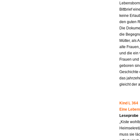
Lebensborn-
Bittbrief ei
keine Erlau
den guten R
Die Dokumen
die Begegnu
Mütter, als 
alte Frauen,
und die ein
Frauen und 
geboren sind
Geschichte 
das jahrzeh
gleicht der 
Kind L 364
Eine Leben
Leseprobe
„Kiste wohl
Heimsekretä
muss sie lä