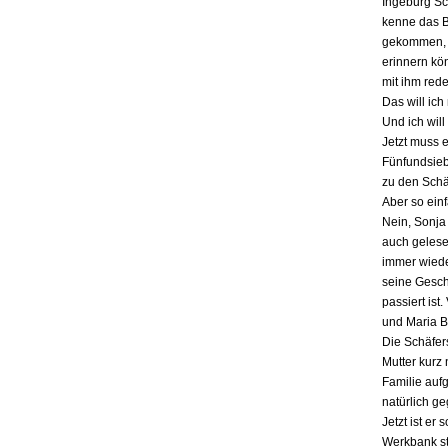
Ingeburg Sch
kenne das Bu
gekommen, a
erinnern kö
mit ihm red
Das will ich
Und ich will
Jetzt muss 
Fünfundsiebz
zu den Schä
Aber so einf
Nein, Sonja 
auch gelesen
immer wieder
seine Gesch
passiert ist
und Maria B
Die Schäfers
Mutter kurz 
Familie auf
natürlich g
Jetzt ist er
Werkbank st