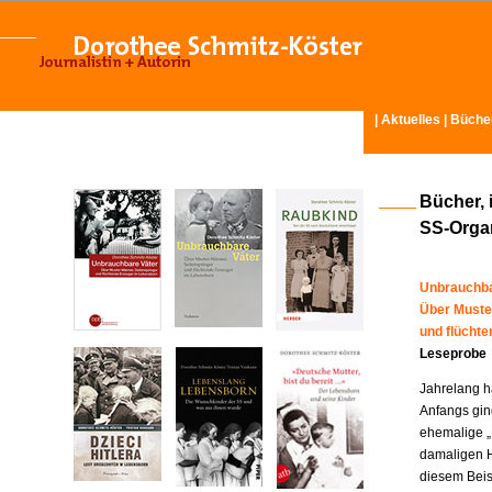
|
Aktuelles
|
Büche
Bücher, 
SS-Organ
Unbrauchba
Über Muste
und flücht
Leseprobe
Jahrelang ha
Anfangs gin
ehemalige „
damaligen H
diesem Beisp