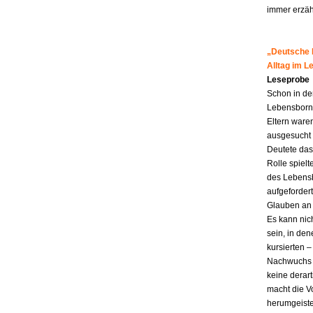
immer erzähl
„Deutsche M
Alltag im 
Leseprobe
Schon in de
Lebensborn-K
Eltern ware
ausgesucht 
Deutete das
Rolle spiel
des Lebensb
aufgefordert
Glauben an 
Es kann nic
sein, in den
kursierten
Nachwuchs f
keine derar
macht die Vo
herumgeiste