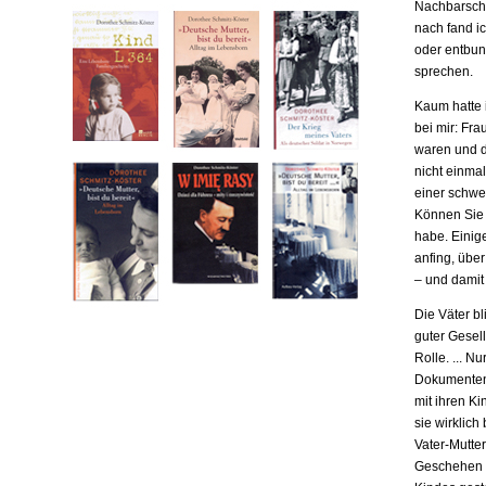
Nachbarscha
nach fand ic
oder entbund
sprechen.
Kaum hatte i
bei mir: Fr
waren und da
nicht einma
einer schwe
Können Sie m
habe. Einige
anfing, übe
– und damit
Die Väter b
guter Gesell
Rolle. ... N
Dokumenten,
mit ihren Ki
sie wirklich
Vater-Mutter
Geschehen b