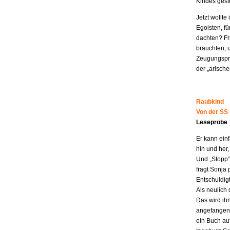
Kindes geste
Jetzt wollt
Egoisten, fü
dachten? Fr
brauchten, 
Zeugungspro
der „arisch
Raubkind
Von der SS
Leseprobe
Er kann ein
hin und her,
Und „Stopp“ 
fragt Sonja 
Entschuldigt
Als neulich 
Das wird ih
angefangen z
ein Buch au