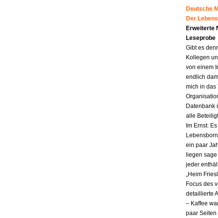
Deutsche Mu
Der Lebens
Erweiterte
Leseprobe
Gibt es den
Kollegen un
von einem I
endlich dam
mich in das
Organisatio
Datenbank ü
alle Beteili
Im Ernst: E
Lebensborn.
ein paar Jah
liegen sag
jeder enthä
„Heim Fries
Focus des v
detailliert
– Kaffee wa
paar Seiten