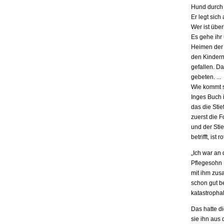
Hund durch 
Er legt sich
Wer ist übe
Es gehe ihr
Heimen der S
den Kindern.
gefallen. D
gebeten. ...
Wie kommt s
Inges Buch i
das die Stie
zuerst die F
und der Stie
betrifft, is
„Ich war an
Pflegesohn K
mit ihm zus
schon gut be
katastrophal
Das hatte d
sie ihn aus 