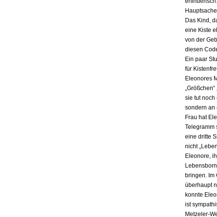
erfinderisch
Hauptsache i
Das Kind, da
eine Kiste 
von der Gebu
diesen Code
Ein paar St
für Kistenfr
Eleonores M
„Größchen“ 
sie tut noch
sondern an e
Frau hat El
Telegramm s
eine dritte 
nicht „Lebe
Eleonore, ih
Lebensbornh
bringen. Im
überhaupt n
konnte Eleo
ist sympath
Metzeler-Wer