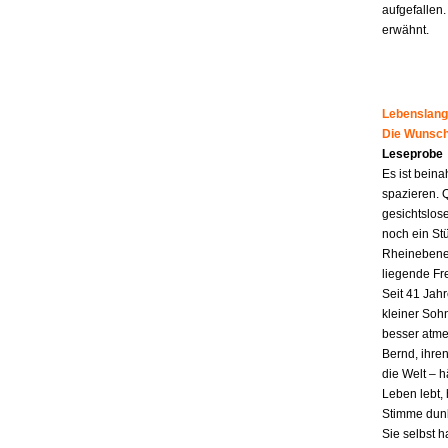
aufgefallen.
erwähnt.
Lebenslang
Die Wunsch
Leseprobe
Es ist beina
spazieren. 
gesichtslos
noch ein St
Rheinebene,
liegende Fr
Seit 41 Jahr
kleiner Soh
besser atme
Bernd, ihren
die Welt – h
Leben lebt, 
Stimme dunk
Sie selbst 