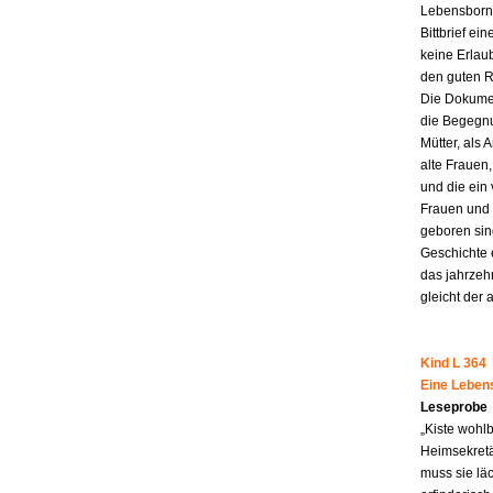
Lebensborn-
Bittbrief ei
keine Erlau
den guten R
Die Dokumen
die Begegnu
Mütter, als 
alte Frauen,
und die ein
Frauen und 
geboren sind
Geschichte 
das jahrzeh
gleicht der 
Kind L 364
Eine Leben
Leseprobe
„Kiste wohl
Heimsekretä
muss sie lä