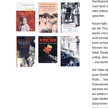
Nachbarscha
nach fand ic
oder entbund
sprechen.
Kaum hatte i
bei mir: Fr
waren und da
nicht einma
einer schwe
Können Sie m
habe. Einige
anfing, übe
– und damit
Die Väter b
guter Gesell
Rolle. ... N
Dokumenten,
mit ihren Ki
sie wirklich
Vater-Mutter
Geschehen b