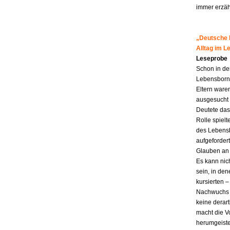
immer erzähl
„Deutsche M
Alltag im 
Leseprobe
Schon in de
Lebensborn-K
Eltern ware
ausgesucht 
Deutete das
Rolle spiel
des Lebensb
aufgefordert
Glauben an 
Es kann nic
sein, in den
kursierten
Nachwuchs f
keine derar
macht die Vo
herumgeiste