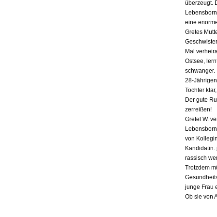
überzeugt. 
Lebensborn-
eine enorme
Gretes Mutte
Geschwister,
Mal verheira
Ostsee, lern
schwanger. E
28-Jährigen
Tochter klar
Der gute Ru
zerreißen!
Gretel W. v
Lebensborn «
von Kollegin
Kandidatin: 
rassisch we
Trotzdem mü
Gesundheits
junge Frau 
Ob sie von 