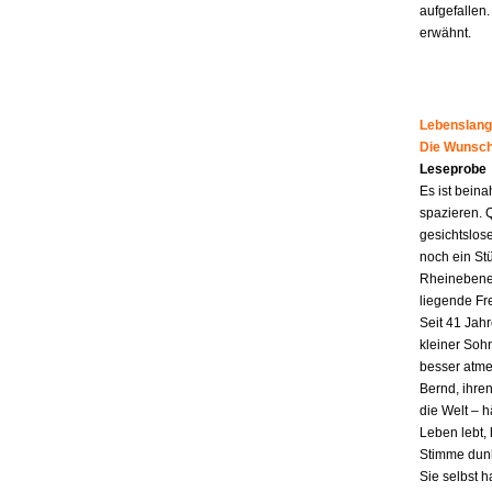
aufgefallen.
erwähnt.
Lebenslang
Die Wunsch
Leseprobe
Es ist beina
spazieren. 
gesichtslos
noch ein St
Rheinebene,
liegende Fr
Seit 41 Jahr
kleiner Soh
besser atme
Bernd, ihren
die Welt – h
Leben lebt, 
Stimme dunk
Sie selbst 