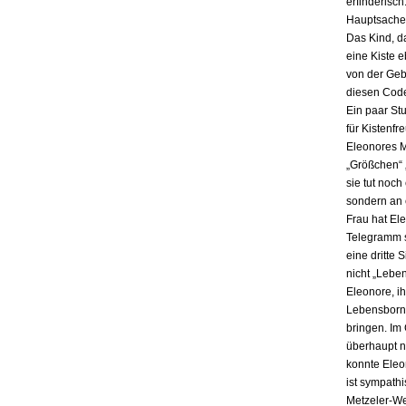
erfinderisch
Hauptsache i
Das Kind, da
eine Kiste 
von der Gebu
diesen Code
Ein paar St
für Kistenfr
Eleonores M
„Größchen“ 
sie tut noch
sondern an e
Frau hat El
Telegramm s
eine dritte 
nicht „Lebe
Eleonore, ih
Lebensbornh
bringen. Im
überhaupt n
konnte Eleo
ist sympath
Metzeler-Wer