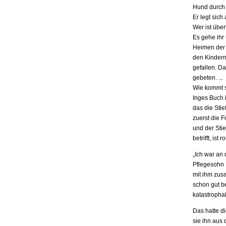
Hund durch 
Er legt sich
Wer ist übe
Es gehe ihr
Heimen der S
den Kindern.
gefallen. D
gebeten. ...
Wie kommt s
Inges Buch i
das die Stie
zuerst die F
und der Stie
betrifft, is
„Ich war an
Pflegesohn K
mit ihm zus
schon gut be
katastrophal
Das hatte d
sie ihn aus 