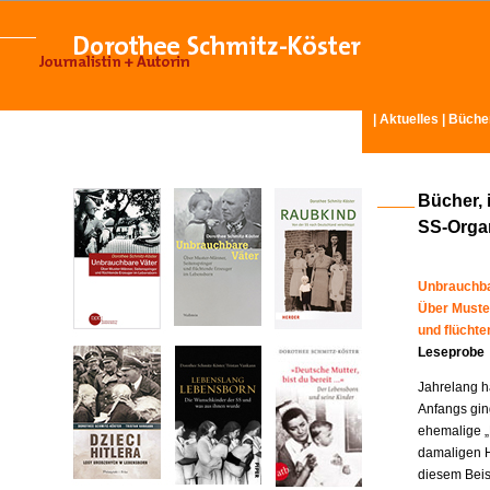
|
Aktuelles
|
Büche
Bücher, 
SS-Organ
Unbrauchba
Über Muste
und flücht
Leseprobe
Jahrelang ha
Anfangs gin
ehemalige „
damaligen H
diesem Beisp