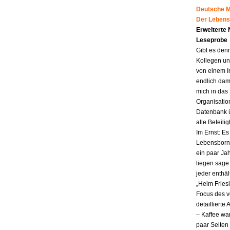
Deutsche Mu
Der Lebens
Erweiterte
Leseprobe
Gibt es den
Kollegen un
von einem I
endlich dam
mich in das
Organisatio
Datenbank ü
alle Beteili
Im Ernst: E
Lebensborn.
ein paar Jah
liegen sag
jeder enthä
„Heim Fries
Focus des v
detailliert
– Kaffee wa
paar Seiten