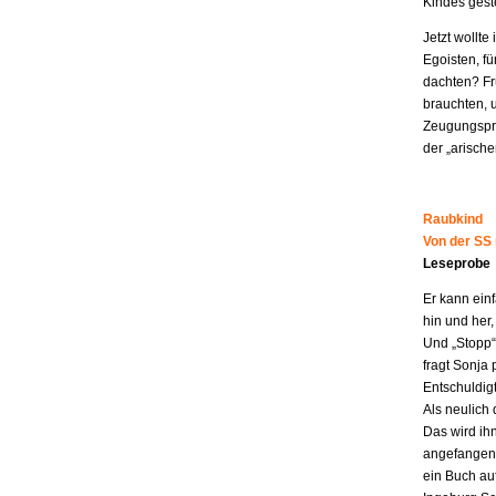
Kindes geste
Jetzt wollt
Egoisten, fü
dachten? Fr
brauchten, 
Zeugungspro
der „arisch
Raubkind
Von der SS
Leseprobe
Er kann ein
hin und her,
Und „Stopp“ 
fragt Sonja 
Entschuldigt
Als neulich 
Das wird ih
angefangen z
ein Buch au