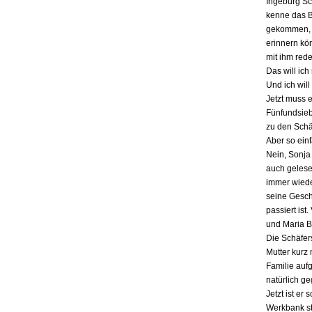
Ingeburg Sch
kenne das Bu
gekommen, a
erinnern kö
mit ihm red
Das will ich
Und ich will
Jetzt muss 
Fünfundsiebz
zu den Schä
Aber so einf
Nein, Sonja 
auch gelesen
immer wieder
seine Gesch
passiert ist
und Maria B
Die Schäfers
Mutter kurz 
Familie auf
natürlich g
Jetzt ist er
Werkbank st