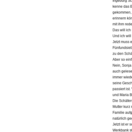
Ingeburg Sch
kenne das Bu
gekommen, a
erinnern kö
mit ihm red
Das will ich
Und ich will
Jetzt muss 
Fünfundsiebz
zu den Schä
Aber so einf
Nein, Sonja 
auch gelesen
immer wieder
seine Gesch
passiert ist
und Maria B
Die Schäfers
Mutter kurz 
Familie auf
natürlich g
Jetzt ist er
Werkbank st