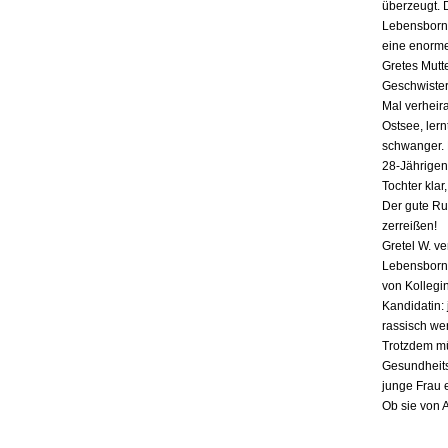
überzeugt. 
Lebensborn-
eine enorme
Gretes Mutte
Geschwister,
Mal verheira
Ostsee, lern
schwanger. E
28-Jährigen
Tochter klar
Der gute Ru
zerreißen!
Gretel W. v
Lebensborn «
von Kollegin
Kandidatin: 
rassisch we
Trotzdem mü
Gesundheits
junge Frau 
Ob sie von 