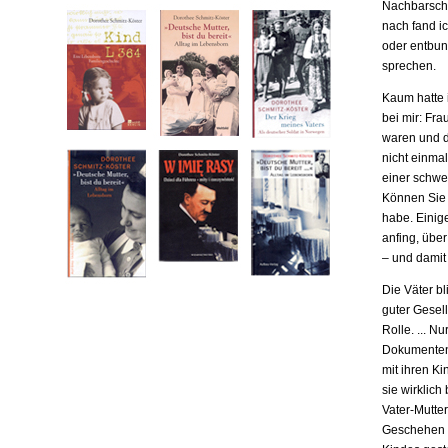
Nachbarscha
nach fand ic
oder entbund
sprechen.
Kaum hatte i
bei mir: Fr
waren und da
nicht einma
einer schwe
Können Sie m
habe. Einige
anfing, übe
– und damit
Die Väter b
guter Gesell
Rolle. ... N
Dokumenten,
mit ihren Ki
sie wirklich
Vater-Mutter
Geschehen b