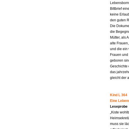
Lebensborn-
Bittbrief ei
keine Erlau
den guten R
Die Dokumen
die Begegnu
Mütter, als 
alte Frauen,
und die ein
Frauen und 
geboren sind
Geschichte 
das jahrzeh
gleicht der 
Kind L 364
Eine Leben
Leseprobe
„Kiste wohl
Heimsekretä
muss sie lä