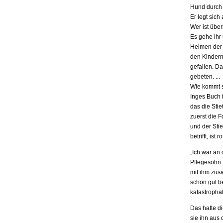
Hund durch 
Er legt sich
Wer ist übe
Es gehe ihr
Heimen der S
den Kindern.
gefallen. D
gebeten. ...
Wie kommt s
Inges Buch i
das die Stie
zuerst die F
und der Stie
betrifft, is
„Ich war an
Pflegesohn K
mit ihm zus
schon gut be
katastrophal
Das hatte d
sie ihn aus 