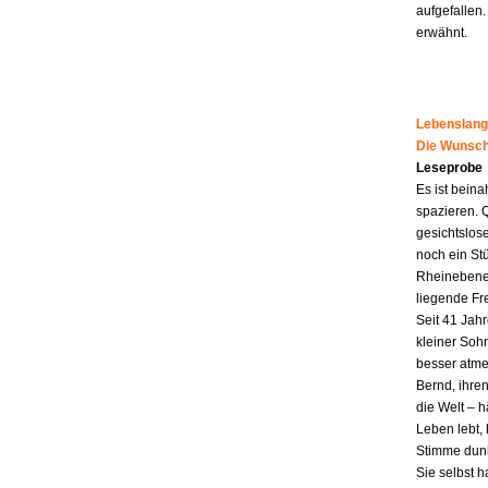
aufgefallen.
erwähnt.
Lebenslang
Die Wunsch
Leseprobe
Es ist beina
spazieren. 
gesichtslos
noch ein St
Rheinebene,
liegende Fr
Seit 41 Jahr
kleiner Soh
besser atme
Bernd, ihren
die Welt – h
Leben lebt, 
Stimme dunk
Sie selbst 