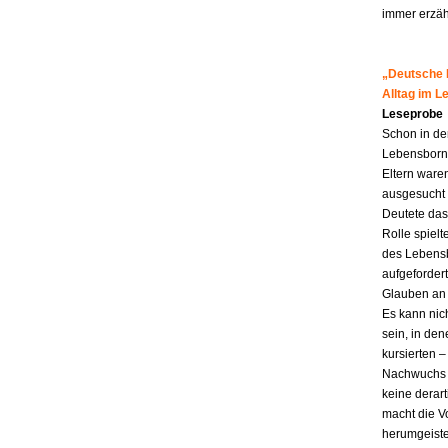
immer erzähl
„Deutsche M
Alltag im 
Leseprobe
Schon in de
Lebensborn-K
Eltern ware
ausgesucht 
Deutete das
Rolle spiel
des Lebensb
aufgefordert
Glauben an 
Es kann nic
sein, in den
kursierten
Nachwuchs f
keine derar
macht die Vo
herumgeiste