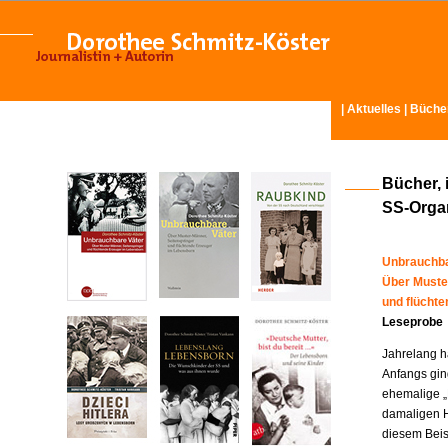
|
Aktuelles
|
Büche
Bücher, 
SS-Organ
Unbrauchba
Über Muste
und flücht
Leseprobe
Jahrelang ha
Anfangs gin
ehemalige „
damaligen H
diesem Beisp