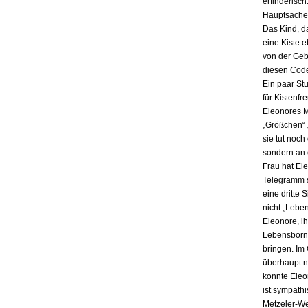
erfinderisch
Hauptsache i
Das Kind, da
eine Kiste 
von der Gebu
diesen Code
Ein paar St
für Kistenfr
Eleonores M
„Größchen“ 
sie tut noch
sondern an e
Frau hat El
Telegramm s
eine dritte 
nicht „Lebe
Eleonore, ih
Lebensbornh
bringen. Im
überhaupt n
konnte Eleo
ist sympath
Metzeler-Wer