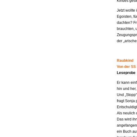
Kindes geste
Jetzt wollt
Egoisten, fü
dachten? Fr
brauchten, 
Zeugungspro
der „arisch
Raubkind
Von der SS
Leseprobe
Er kann ein
hin und her,
Und „Stopp“ 
fragt Sonja 
Entschuldigt
Als neulich 
Das wird ih
angefangen z
ein Buch au