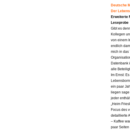
Deutsche Mu
Der Lebens
Erweiterte
Leseprobe
Gibt es den
Kollegen un
von einem I
endlich dam
mich in das
Organisatio
Datenbank ü
alle Beteili
Im Ernst: E
Lebensborn.
ein paar Jah
liegen sag
jeder enthä
„Heim Fries
Focus des v
detailliert
– Kaffee wa
paar Seiten