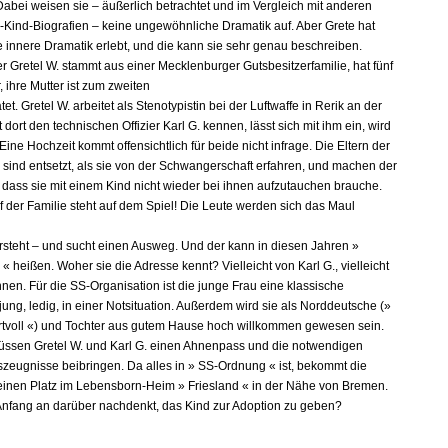
Dabei weisen sie – äußerlich betrachtet und im Vergleich mit anderen
Kind-Biografien – keine ungewöhnliche Dramatik auf. Aber Grete hat
 innere Dramatik erlebt, und die kann sie sehr genau beschreiben.
r Gretel W. stammt aus einer Mecklenburger Gutsbesitzerfamilie, hat fünf
 ihre Mutter ist zum zweiten
tet. Gretel W. arbeitet als Stenotypistin bei der Luftwaffe in Rerik an der
t dort den technischen Offizier Karl G. kennen, lässt sich mit ihm ein, wird
ine Hochzeit kommt offensichtlich für beide nicht infrage. Die Eltern der
 sind entsetzt, als sie von der Schwangerschaft erfahren, und machen der
, dass sie mit einem Kind nicht wieder bei ihnen aufzutauchen brauche.
f der Familie steht auf dem Spiel! Die Leute werden sich das Maul
ersteht – und sucht einen Ausweg. Und der kann in diesen Jahren »
 heißen. Woher sie die Adresse kennt? Vielleicht von Karl G., vielleicht
nen. Für die SS-Organisation ist die junge Frau eine klassische
jung, ledig, in einer Notsituation. Außerdem wird sie als Norddeutsche (»
rtvoll «) und Tochter aus gutem Hause hoch willkommen gewesen sein.
ssen Gretel W. und Karl G. einen Ahnenpass und die notwendigen
zeugnisse beibringen. Da alles in » SS-Ordnung « ist, bekommt die
einen Platz im Lebensborn-Heim » Friesland « in der Nähe von Bremen.
Anfang an darüber nachdenkt, das Kind zur Adoption zu geben?