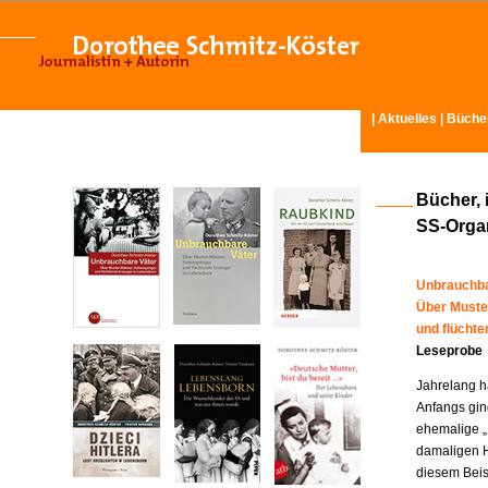
|
Aktuelles
|
Büche
Bücher, 
SS-Organ
Unbrauchba
Über Muste
und flücht
Leseprobe
Jahrelang ha
Anfangs gin
ehemalige „
damaligen H
diesem Beisp