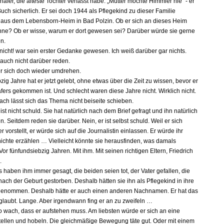
äfer, die älteste Tochter verfasst habe. „Mutter mochte Himmler nie“ - er
ch sicherlich. Er sei doch 1944 als Pflegekind zu dieser Familie
us dem Lebensborn-Heim in Bad Polzin. Ob er sich an dieses Heim
nne? Ob er wisse, warum er dort gewesen sei? Darüber würde sie gerne
en.
 nicht! war sein erster Gedanke gewesen. Ich weiß darüber gar nichts.
 auch nicht darüber reden.
er sich doch wieder umdrehen.
ig Jahre hat er jetzt gelebt, ohne etwas über die Zeit zu wissen, bevor er
fers gekommen ist. Und schlecht waren diese Jahre nicht. Wirklich nicht.
ach lässt sich das Thema nicht beiseite schieben.
ist nicht schuld. Sie hat natürlich nach dem Brief gefragt und ihn natürlich
. Seitdem reden sie darüber. Nein, er ist selbst schuld. Weil er sich
 vorstellt, er würde sich auf die Journalistin einlassen. Er würde ihr
ichte erzählen … Vielleicht könnte sie herausfinden, was damals
. Vor fünfundsiebzig Jahren. Mit ihm. Mit seinen richtigen Eltern, Friedrich
.
 haben ihm immer gesagt, die beiden seien tot, der Vater gefallen, die
nach der Geburt gestorben. Deshalb hätten sie ihn als Pflegekind in ihre
genommen. Deshalb hätte er auch einen anderen Nachnamen. Er hat das
eglaubt. Lange. Aber irgendwann fing er an zu zweifeln …
 so wach, dass er aufstehen muss. Am liebsten würde er sich an eine
ellen und hobeln. Die gleichmäßige Bewegung täte gut. Oder mit einem