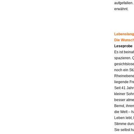
aufgefallen.
erwähnt.
Lebenslang
Die Wunsch
Leseprobe
Es ist beina
spazieren. 
gesichtslos
noch ein St
Rheinebene,
liegende Fr
Seit 41 Jahr
kleiner Soh
besser atme
Bernd, ihren
die Welt – h
Leben lebt, 
Stimme dunk
Sie selbst 