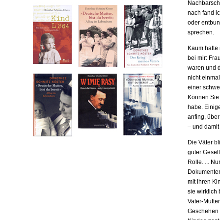
Nachbarscha
nach fand ic
oder entbund
sprechen.
Kaum hatte i
bei mir: Fr
waren und da
nicht einma
einer schwe
Können Sie m
habe. Einige
anfing, übe
– und damit
Die Väter b
guter Gesell
Rolle. ... N
Dokumenten,
mit ihren Ki
sie wirklich
Vater-Mutter
Geschehen b