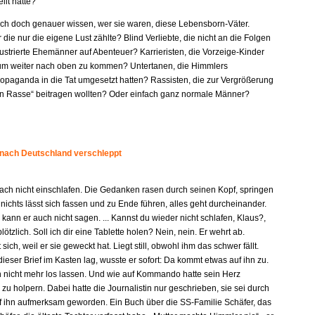
llt hatte?
e ich doch genauer wissen, wer sie waren, diese Lebensborn-Väter.
r die nur die eigene Lust zählte? Blind Verliebte, die nicht an die Folgen
ustrierte Ehemänner auf Abenteuer? Karrieristen, die Vorzeige-Kinder
um weiter nach oben zu kommen? Untertanen, die Himmlers
paganda in die Tat umgesetzt hatten? Rassisten, die zur Vergrößerung
en Rasse“ beitragen wollten? Oder einfach ganz normale Männer?
 nach Deutschland verschleppt
fach nicht einschlafen. Die Gedanken rasen durch seinen Kopf, springen
 nichts lässt sich fassen und zu Ende führen, alles geht durcheinander.
kann er auch nicht sagen. ... Kannst du wieder nicht schlafen, Klaus?,
plötzlich. Soll ich dir eine Tablette holen? Nein, nein. Er wehrt ab.
 sich, weil er sie geweckt hat. Liegt still, obwohl ihm das schwer fällt.
dieser Brief im Kasten lag, wusste er sofort: Da kommt etwas auf ihn zu.
n nicht mehr los lassen. Und wie auf Kommando hatte sein Herz
u holpern. Dabei hatte die Journalistin nur geschrieben, sie sei durch
f ihn aufmerksam geworden. Ein Buch über die SS-Familie Schäfer, das