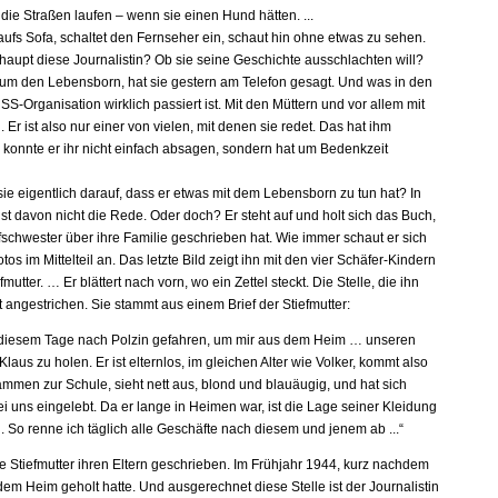
die Straßen laufen – wenn sie einen Hund hätten. ...
 aufs Sofa, schaltet den Fernseher ein, schaut hin ohne etwas zu sehen.
rhaupt diese Journalistin? Ob sie seine Geschichte ausschlachten will?
 um den Lebensborn, hat sie gestern am Telefon gesagt. Und was in den
S-Organisation wirklich passiert ist. Mit den Müttern und vor allem mit
 Er ist also nur einer von vielen, mit denen sie redet. Das hat ihm
a konnte er ihr nicht einfach absagen, sondern hat um Bedenkzeit
ie eigentlich darauf, dass er etwas mit dem Lebensborn zu tun hat? In
st davon nicht die Rede. Oder doch? Er steht auf und holt sich das Buch,
fschwester über ihre Familie geschrieben hat. Wie immer schaut er sich
otos im Mittelteil an. Das letzte Bild zeigt ihn mit den vier Schäfer-Kindern
fmutter. … Er blättert nach vorn, wo ein Zettel steckt. Die Stelle, die ihn
t rot angestrichen. Sie stammt aus einem Brief der Stiefmutter:
 diesem Tage nach Polzin gefahren, um mir aus dem Heim … unseren
laus zu holen. Er ist elternlos, im gleichen Alter wie Volker, kommt also
ammen zur Schule, sieht nett aus, blond und blauäugig, und hat sich
i uns eingelebt. Da er lange in Heimen war, ist die Lage seiner Kleidung
. So renne ich täglich alle Geschäfte nach diesem und jenem ab ...“
ie Stiefmutter ihren Eltern geschrieben. Im Frühjahr 1944, kurz nachdem
dem Heim geholt hatte. Und ausgerechnet diese Stelle ist der Journalistin