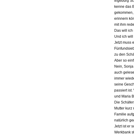
Ingeburg Sch
kenne das Bu
gekommen, a
erinnern kö
mit ihm red
Das will ich
Und ich will
Jetzt muss 
Fünfundsiebz
zu den Schä
Aber so einf
Nein, Sonja 
auch gelesen
immer wieder
seine Gesch
passiert ist
und Maria B
Die Schäfers
Mutter kurz 
Familie auf
natürlich g
Jetzt ist er
Werkbank st