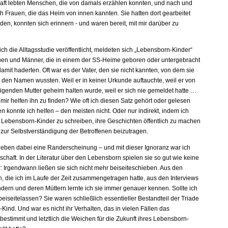
ft lebten Menschen, die von damals erzählen konnten, und nach und
h Frauen, die das Heim von innen kannten. Sie hatten dort gearbeitet
en, konnten sich erinnern - und waren bereit, mit mir darüber zu
ch die Alltagsstudie veröffentlicht, meldeten sich „Lebensborn-Kinder“
auen und Männer, die in einem der SS-Heime geboren oder untergebracht
mit haderten. Oft war es der Vater, den sie nicht kannten, von dem sie
l den Namen wussten. Weil er in keiner Urkunde auftauchte, weil er von
igenden Mutter geheim halten wurde, weil er sich nie gemeldet hatte …
ir helfen ihn zu finden? Wie oft ich diesen Satz gehört oder gelesen
n konnte ich helfen – den meisten nicht. Oder nur indirekt, indem ich
r Lebensborn-Kinder zu schreiben, ihre Geschichten öffentlich zu machen
 zur Selbstverständigung der Betroffenen beizutragen.
lieben dabei eine Randerscheinung – und mit dieser Ignoranz war ich
schaft. In der Literatur über den Lebensborn spielen sie so gut wie keine
ur: Irgendwann ließen sie sich nicht mehr beiseiteschieben. Aus den
 die ich im Laufe der Zeit zusammengetragen hatte, aus den Interviews
ndern und deren Müttern lernte ich sie immer genauer kennen. Sollte ich
 beiseitelassen? Sie waren schließlich essentieller Bestandteil der Triade
-Kind. Und war es nicht ihr Verhalten, das in vielen Fällen das
estimmt und letztlich die Weichen für die Zukunft ihres Lebensborn-