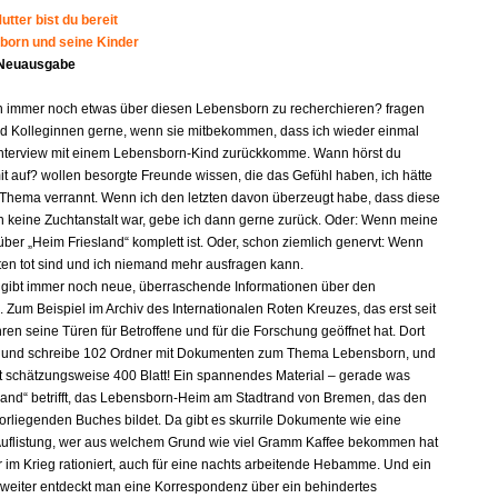
tter bist du bereit
born und seine Kinder
 Neuausgabe
n immer noch etwas über diesen Lebensborn zu recherchieren? fragen
d Kolleginnen gerne, wenn sie mitbekommen, dass ich wieder einmal
nterview mit einem Lebensborn-Kind zurückkomme. Wann hörst du
it auf? wollen besorgte Freunde wissen, die das Gefühl haben, ich hätte
 Thema verrannt. Wenn ich den letzten davon überzeugt habe, dass diese
n keine Zuchtanstalt war, gebe ich dann gerne zurück. Oder: Wenn meine
ber „Heim Friesland“ komplett ist. Oder, schon ziemlich genervt: Wenn
gten tot sind und ich niemand mehr ausfragen kann.
s gibt immer noch neue, überraschende Informationen über den
 Zum Beispiel im Archiv des Internationalen Roten Kreuzes, das erst seit
ren seine Türen für Betroffene und für die Forschung geöffnet hat. Dort
e und schreibe 102 Ordner mit Dokumenten zum Thema Lebensborn, und
lt schätzungsweise 400 Blatt! Ein spannendes Material – gerade was
land“ betrifft, das Lebensborn-Heim am Stadtrand von Bremen, das den
orliegenden Buches bildet. Da gibt es skurrile Dokumente wie eine
e Auflistung, wer aus welchem Grund wie viel Gramm Kaffee bekommen hat
r im Krieg rationiert, auch für eine nachts arbeitende Hebamme. Und ein
 weiter entdeckt man eine Korrespondenz über ein behindertes