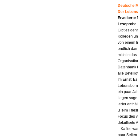
Deutsche Mu
Der Lebens
Erweiterte
Leseprobe
Gibt es den
Kollegen un
von einem I
endlich dam
mich in das
Organisatio
Datenbank ü
alle Beteili
Im Ernst: E
Lebensborn.
ein paar Jah
liegen sag
jeder enthä
„Heim Fries
Focus des v
detailliert
– Kaffee wa
paar Seiten