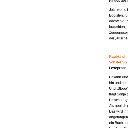
Kindes geste
Jetzt wollt
Egoisten, fü
dachten? Fr
brauchten, 
Zeugungspro
der „arisch
Raubkind
Von der SS
Leseprobe
Er kann ein
hin und her,
Und „Stopp“ 
fragt Sonja 
Entschuldigt
Als neulich 
Das wird ih
angefangen z
ein Buch au