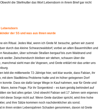
 Obwohl die Stiefmutter das Wort Lebensborn in ihrem Brief gar nicht
 Lebensborn
kinder der SS und was aus ihnen wurde
he ein Ritual. Jedes Mal, wenn ich Grete M. besuche, gehen wir zuerst
Quer durch das kleine Schwarzwalddorf, vorbei an alten Bauernhöfen und
en Neubauten, über schmale Straßen bergauf bis zum Waldrand und
ück weiter. Zwischendurch bleiben wir stehen, schauen über die
 manchmal sieht man die Vogesen, und Grete erklärt mir das unter uns
eiburg.
en lebt die mittlerweile 72-Jährige hier, seit klar wurde, dass Fabian, ihr
n, mit dem Stadtklima Probleme hatte und im höher gelegenen Dorf
n konnte. Dass sie dafür lange Wege in Kauf nahmen, war für Grete und
 Mann, keine Frage. Für ihr Sorgenkind – es kam geistig behindert auf
ätten sie fast alles getan. Und obwohl Fabian seit 17 Jahren sein eigenes
hört diese Sorge nicht auf. Wenn Grete darüber spricht, wird ihre hohe
ler, und ihre Sätze kommen noch nachdenklicher als sonst.
hat in ihren ersten Lebensjahren Schaden genommen, davon ist Grete