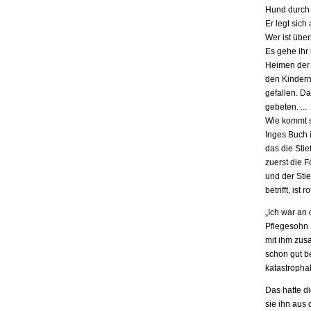
Hund durch 
Er legt sich
Wer ist übe
Es gehe ihr
Heimen der S
den Kindern.
gefallen. D
gebeten. ...
Wie kommt s
Inges Buch i
das die Stie
zuerst die F
und der Stie
betrifft, is
„Ich war an
Pflegesohn K
mit ihm zus
schon gut be
katastrophal
Das hatte d
sie ihn aus 