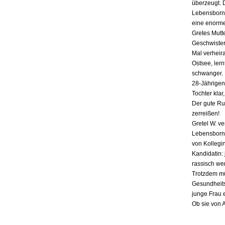
überzeugt. 
Lebensborn-
eine enorme
Gretes Mutte
Geschwister,
Mal verheira
Ostsee, lern
schwanger. E
28-Jährigen
Tochter klar
Der gute Ru
zerreißen!
Gretel W. v
Lebensborn «
von Kollegin
Kandidatin: 
rassisch we
Trotzdem mü
Gesundheits
junge Frau 
Ob sie von 