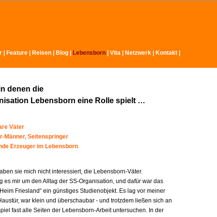
r
|
Feature
|
Reisen
|
Blog
|
Lebensborn
|
Vita
|
Netzwerk
|
Kontakt
|
in denen die
isation Lebensborn eine Rolle spielt …
re Väter
r-Männer, Seitenspringer
ende Erzeuger im Lebensborn
ben sie mich nicht interessiert, die Lebensborn-Väter.
g es mir um den Alltag der SS-Organisation, und dafür war das
Heim Friesland“ ein günstiges Studienobjekt. Es lag vor meiner
austür, war klein und überschaubar - und trotzdem ließen sich an
iel fast alle Seiten der Lebensborn-Arbeit untersuchen. In der