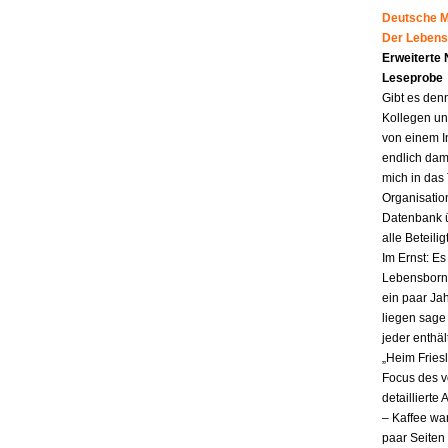
Deutsche Mu
Der Lebens
Erweiterte
Leseprobe
Gibt es den
Kollegen un
von einem I
endlich dam
mich in das
Organisatio
Datenbank ü
alle Beteili
Im Ernst: E
Lebensborn.
ein paar Jah
liegen sag
jeder enthä
„Heim Fries
Focus des v
detailliert
– Kaffee wa
paar Seiten