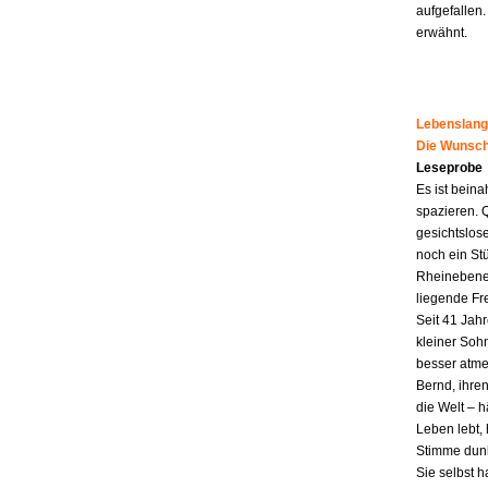
aufgefallen.
erwähnt.
Lebenslang
Die Wunsch
Leseprobe
Es ist beina
spazieren. 
gesichtslos
noch ein St
Rheinebene,
liegende Fr
Seit 41 Jahr
kleiner Soh
besser atme
Bernd, ihren
die Welt – h
Leben lebt, 
Stimme dunk
Sie selbst 