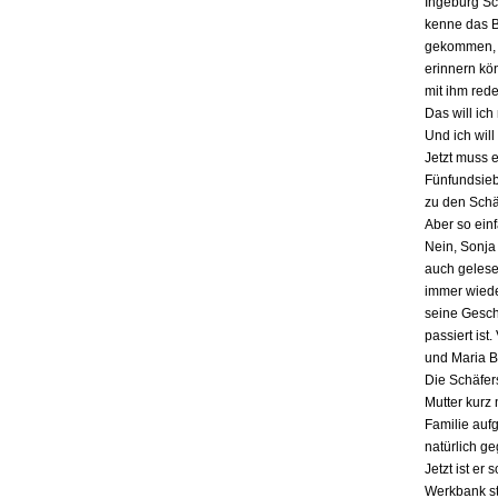
Ingeburg Sch
kenne das Bu
gekommen, a
erinnern kö
mit ihm red
Das will ich
Und ich will
Jetzt muss 
Fünfundsiebz
zu den Schä
Aber so einf
Nein, Sonja 
auch gelesen
immer wieder
seine Gesch
passiert ist
und Maria B
Die Schäfers
Mutter kurz 
Familie auf
natürlich g
Jetzt ist er
Werkbank st