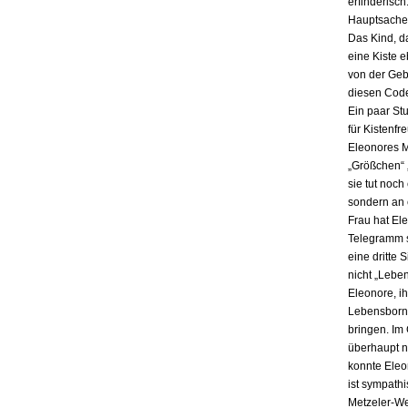
erfinderisch
Hauptsache i
Das Kind, da
eine Kiste 
von der Gebu
diesen Code
Ein paar St
für Kistenfr
Eleonores M
„Größchen“ 
sie tut noch
sondern an e
Frau hat El
Telegramm s
eine dritte 
nicht „Lebe
Eleonore, ih
Lebensbornh
bringen. Im
überhaupt n
konnte Eleo
ist sympath
Metzeler-Wer