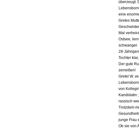
überzeugt. 
Lebensborn-
eine enorme
Gretes Mutte
Geschwister,
Mal verheira
Ostsee, lern
schwanger. E
28-Jährigen
Tochter klar
Der gute Ru
zerreißen!
Gretel W. v
Lebensborn «
von Kollegin
Kandidatin: 
rassisch we
Trotzdem mü
Gesundheits
junge Frau 
Ob sie von 