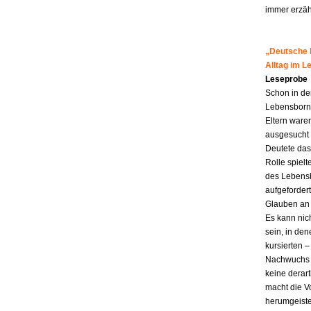
immer erzähl
„Deutsche M
Alltag im 
Leseprobe
Schon in de
Lebensborn-K
Eltern ware
ausgesucht 
Deutete das
Rolle spiel
des Lebensb
aufgefordert
Glauben an 
Es kann nic
sein, in den
kursierten
Nachwuchs f
keine derar
macht die Vo
herumgeiste