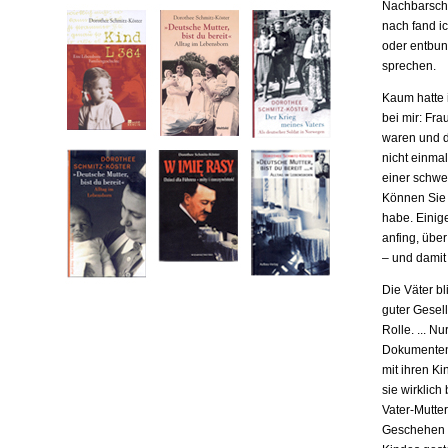
Nachbarscha
nach fand ic
oder entbund
sprechen.
Kaum hatte i
bei mir: Fr
waren und da
nicht einma
einer schwe
Können Sie m
habe. Einige
anfing, übe
– und damit
Die Väter b
guter Gesell
Rolle. ... N
Dokumenten,
mit ihren Ki
sie wirklich
Vater-Mutter
Geschehen b