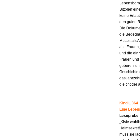
Lebensborn-
Bittbrief ei
keine Erlau
den guten R
Die Dokumen
die Begegnu
Mütter, als 
alte Frauen,
und die ein
Frauen und 
geboren sind
Geschichte 
das jahrzeh
gleicht der 
Kind L 364
Eine Leben
Leseprobe
„Kiste wohl
Heimsekretä
muss sie lä