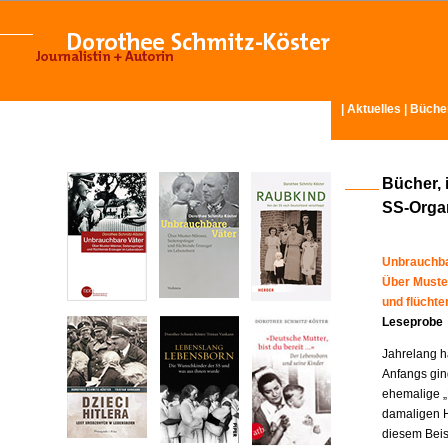
|
Aktuelles
|
Büche
Bücher, 
SS-Organ
Unbrauchba
Über Muste
und flücht
Leseprobe
Jahrelang ha
Anfangs gin
ehemalige „
damaligen H
diesem Beisp