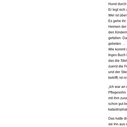
Hund durch 
Er legt sich
Wer ist übe
Es gehe ihr
Heimen der S
den Kindern.
gefallen. D
gebeten. ...
Wie kommt s
Inges Buch i
das die Stie
zuerst die F
und der Stie
betrifft, is
„Ich war an
Pflegesohn K
mit ihm zus
schon gut be
katastrophal
Das hatte d
sie ihn aus 