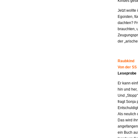
Kindes geste
Jetzt wollt
Egoisten, fü
dachten? Fr
brauchten, 
Zeugungspro
der „arisch
Raubkind
Von der SS
Leseprobe
Er kann ein
hin und her,
Und „Stopp“ 
fragt Sonja 
Entschuldigt
Als neulich 
Das wird ih
angefangen z
ein Buch au