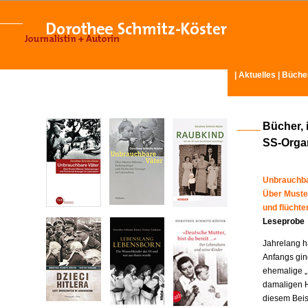
|
Aktuelles
|
Büche
Bücher, 
SS-Organ
Unbrauchba
Über Muste
und flücht
Leseprobe
Jahrelang ha
Anfangs gin
ehemalige „
damaligen H
diesem Beisp