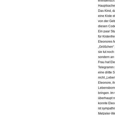
erfinderisch
Hauptsache i
Das Kind, da
eine Kiste 
von der Gebu
diesen Code
Ein paar St
für Kistenfr
Eleonores M
„Größchen“ 
sie tut noch
sondern an e
Frau hat El
Telegramm s
eine dritte 
nicht „Lebe
Eleonore, ih
Lebensbornh
bringen. Im
überhaupt n
konnte Eleo
ist sympath
Metzeler-Wer