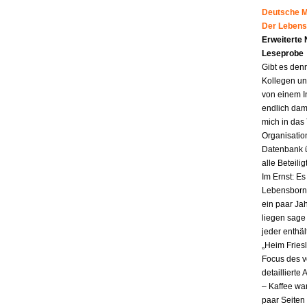
Deutsche Mu
Der Lebens
Erweiterte
Leseprobe
Gibt es den
Kollegen un
von einem I
endlich dam
mich in das
Organisatio
Datenbank ü
alle Beteili
Im Ernst: E
Lebensborn.
ein paar Jah
liegen sag
jeder enthä
„Heim Fries
Focus des v
detailliert
– Kaffee wa
paar Seiten