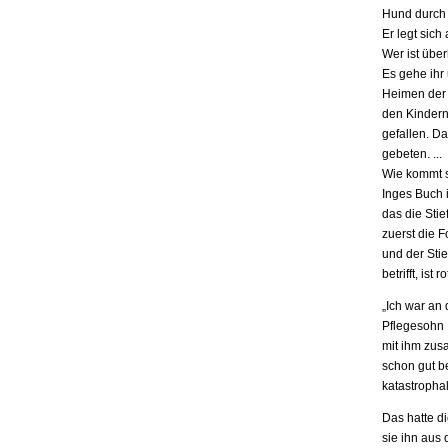
Hund durch 
Er legt sich
Wer ist übe
Es gehe ihr
Heimen der S
den Kindern.
gefallen. D
gebeten. ...
Wie kommt s
Inges Buch i
das die Stie
zuerst die F
und der Stie
betrifft, is
„Ich war an
Pflegesohn K
mit ihm zus
schon gut be
katastrophal
Das hatte d
sie ihn aus 