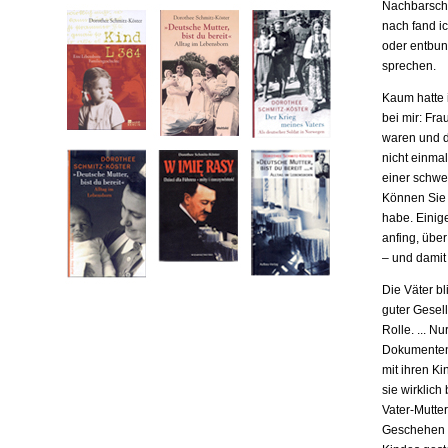
Nachbarscha
nach fand ic
oder entbund
sprechen.
Kaum hatte i
bei mir: Fr
waren und da
nicht einma
einer schwe
Können Sie m
habe. Einige
anfing, übe
– und damit
Die Väter b
guter Gesell
Rolle. ... N
Dokumenten,
mit ihren Ki
sie wirklich
Vater-Mutter
Geschehen b