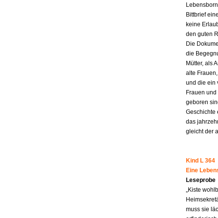
Lebensborn-
Bittbrief ei
keine Erlau
den guten R
Die Dokumen
die Begegnu
Mütter, als 
alte Frauen,
und die ein
Frauen und 
geboren sind
Geschichte 
das jahrzeh
gleicht der 
Kind L 364
Eine Leben
Leseprobe
„Kiste wohl
Heimsekretä
muss sie lä