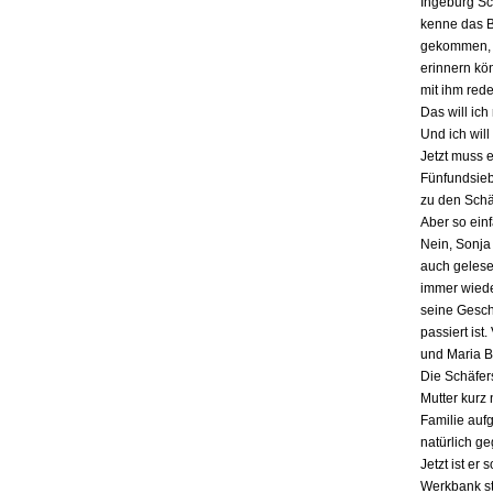
Ingeburg Sch
kenne das Bu
gekommen, a
erinnern kö
mit ihm red
Das will ich
Und ich will
Jetzt muss 
Fünfundsiebz
zu den Schä
Aber so einf
Nein, Sonja 
auch gelesen
immer wieder
seine Gesch
passiert ist
und Maria B
Die Schäfers
Mutter kurz 
Familie auf
natürlich g
Jetzt ist er
Werkbank st