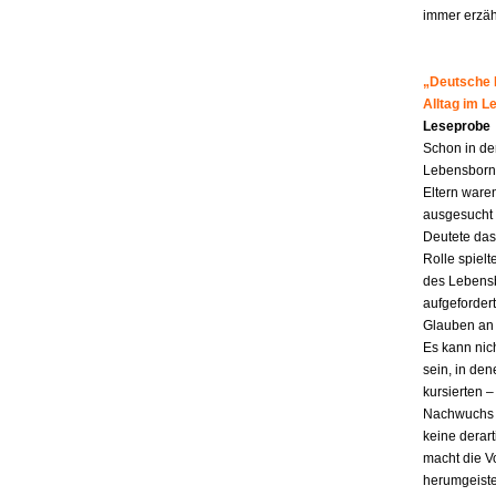
immer erzähl
„Deutsche M
Alltag im 
Leseprobe
Schon in de
Lebensborn-K
Eltern ware
ausgesucht 
Deutete das
Rolle spiel
des Lebensb
aufgefordert
Glauben an 
Es kann nic
sein, in den
kursierten
Nachwuchs f
keine derar
macht die Vo
herumgeiste