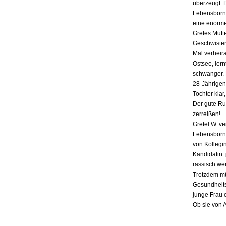
überzeugt. 
Lebensborn-
eine enorme
Gretes Mutte
Geschwister,
Mal verheira
Ostsee, lern
schwanger. E
28-Jährigen
Tochter klar
Der gute Ru
zerreißen!
Gretel W. v
Lebensborn «
von Kollegin
Kandidatin: 
rassisch we
Trotzdem mü
Gesundheits
junge Frau 
Ob sie von 