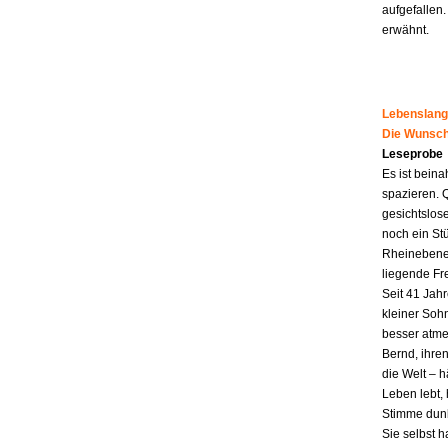
aufgefallen.
erwähnt.
Lebenslang
Die Wunsch
Leseprobe
Es ist beina
spazieren. 
gesichtslos
noch ein St
Rheinebene,
liegende Fr
Seit 41 Jahr
kleiner Soh
besser atme
Bernd, ihren
die Welt – h
Leben lebt, 
Stimme dunk
Sie selbst 