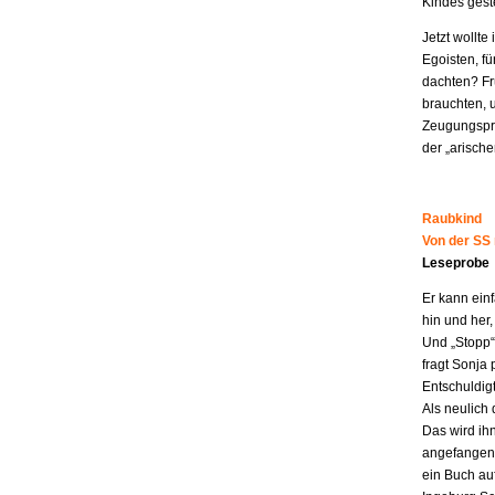
Kindes geste
Jetzt wollt
Egoisten, fü
dachten? Fr
brauchten, 
Zeugungspro
der „arisch
Raubkind
Von der SS
Leseprobe
Er kann ein
hin und her,
Und „Stopp“ 
fragt Sonja 
Entschuldigt
Als neulich 
Das wird ih
angefangen z
ein Buch au