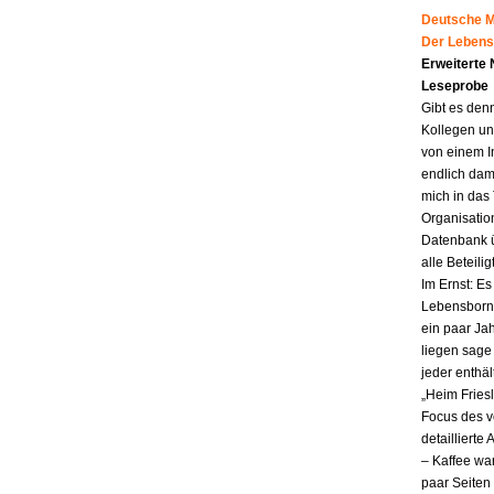
Deutsche Mu
Der Lebens
Erweiterte
Leseprobe
Gibt es den
Kollegen un
von einem I
endlich dam
mich in das
Organisatio
Datenbank ü
alle Beteili
Im Ernst: E
Lebensborn.
ein paar Jah
liegen sag
jeder enthä
„Heim Fries
Focus des v
detailliert
– Kaffee wa
paar Seiten