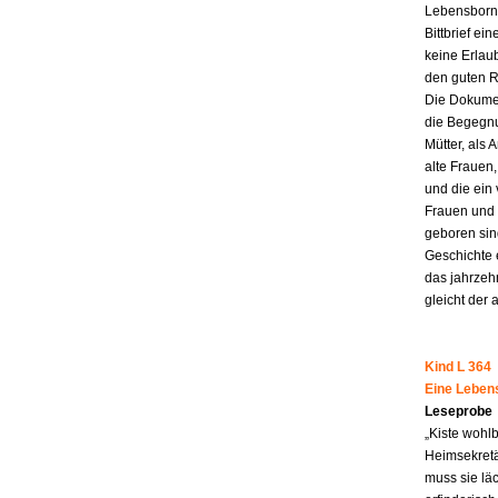
Lebensborn-
Bittbrief ei
keine Erlau
den guten R
Die Dokumen
die Begegnu
Mütter, als 
alte Frauen,
und die ein
Frauen und 
geboren sind
Geschichte 
das jahrzeh
gleicht der 
Kind L 364
Eine Leben
Leseprobe
„Kiste wohl
Heimsekretä
muss sie lä