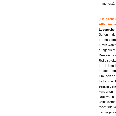
immer erzähl
„Deutsche M
Alltag im 
Leseprobe
Schon in de
Lebensborn-K
Eltern ware
ausgesucht 
Deutete das
Rolle spiel
des Lebensb
aufgefordert
Glauben an 
Es kann nic
sein, in den
kursierten
Nachwuchs f
keine derar
macht die Vo
herumgeiste