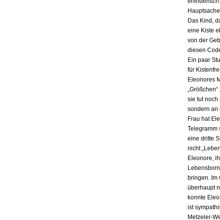
erfinderisch
Hauptsache i
Das Kind, da
eine Kiste 
von der Gebu
diesen Code
Ein paar St
für Kistenfr
Eleonores M
„Größchen“ 
sie tut noch
sondern an e
Frau hat El
Telegramm s
eine dritte 
nicht „Lebe
Eleonore, ih
Lebensbornh
bringen. Im
überhaupt n
konnte Eleo
ist sympath
Metzeler-Wer