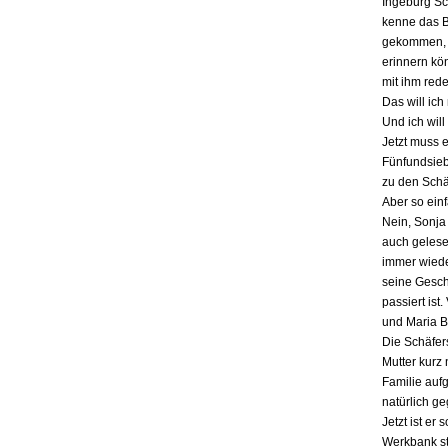
Ingeburg Sch
kenne das Bu
gekommen, a
erinnern kö
mit ihm red
Das will ich
Und ich will
Jetzt muss 
Fünfundsiebz
zu den Schä
Aber so einf
Nein, Sonja 
auch gelesen
immer wieder
seine Gesch
passiert ist
und Maria B
Die Schäfers
Mutter kurz 
Familie auf
natürlich g
Jetzt ist er
Werkbank st