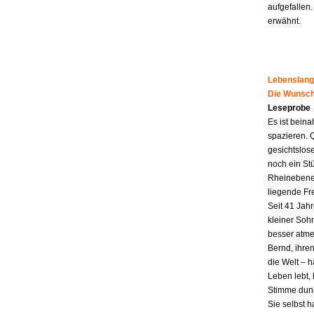
aufgefallen.
erwähnt.
Lebenslang
Die Wunsch
Leseprobe
Es ist beina
spazieren. 
gesichtslos
noch ein St
Rheinebene,
liegende Fr
Seit 41 Jahr
kleiner Soh
besser atme
Bernd, ihren
die Welt – h
Leben lebt, 
Stimme dunk
Sie selbst 