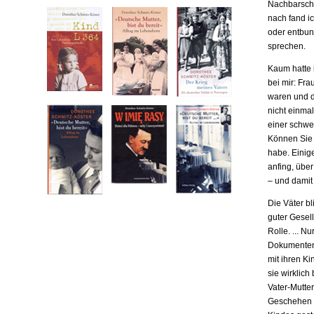
Nachbarscha
nach fand ic
oder entbund
sprechen.
Kaum hatte i
bei mir: Fr
waren und da
nicht einma
einer schwe
Können Sie m
habe. Einige
anfing, übe
– und damit
Die Väter b
guter Gesell
Rolle. ... N
Dokumenten,
mit ihren Ki
sie wirklich
Vater-Mutter
Geschehen b