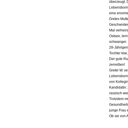
überzeugt. 
Lebensborn-
eine enorme
Gretes Mutte
Geschwister,
Mal verheira
Ostsee, lern
schwanger. E
28-Jährigen
Tochter klar
Der gute Ru
zerreißen!
Gretel W. v
Lebensborn «
von Kollegin
Kandidatin: 
rassisch we
Trotzdem mü
Gesundheits
junge Frau 
Ob sie von 