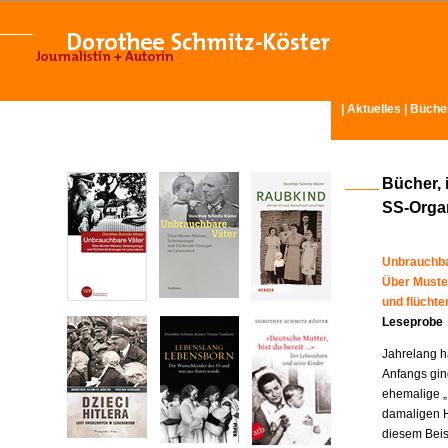
|
Aktuelles
|
Büche
Bücher, 
SS-Organ
Unbrauchba
Über Muste
und flücht
Leseprobe
Jahrelang ha
Anfangs gin
ehemalige „
damaligen H
diesem Beisp