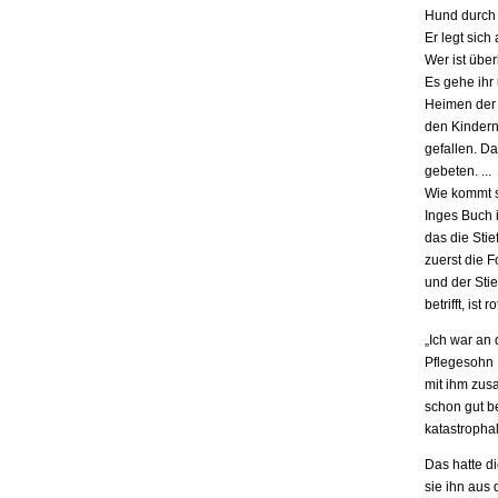
Hund durch 
Er legt sich
Wer ist übe
Es gehe ihr
Heimen der S
den Kindern.
gefallen. D
gebeten. ...
Wie kommt s
Inges Buch i
das die Stie
zuerst die F
und der Stie
betrifft, is
„Ich war an
Pflegesohn K
mit ihm zus
schon gut be
katastrophal
Das hatte d
sie ihn aus 