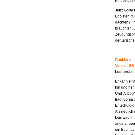
Kindes geste
Jetzt wollt
Egoisten, fü
dachten? Fr
brauchten, 
Zeugungspro
der „arisch
Raubkind
Von der SS
Leseprobe
Er kann ein
hin und her,
Und „Stopp“ 
fragt Sonja 
Entschuldigt
Als neulich 
Das wird ih
angefangen z
ein Buch au