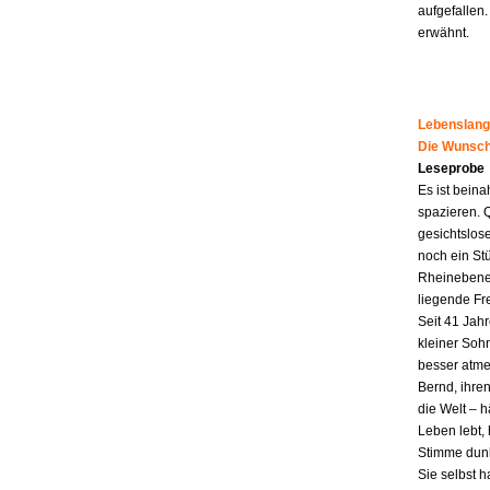
aufgefallen.
erwähnt.
Lebenslang
Die Wunsch
Leseprobe
Es ist beina
spazieren. 
gesichtslos
noch ein St
Rheinebene,
liegende Fr
Seit 41 Jahr
kleiner Soh
besser atme
Bernd, ihren
die Welt – h
Leben lebt, 
Stimme dunk
Sie selbst 