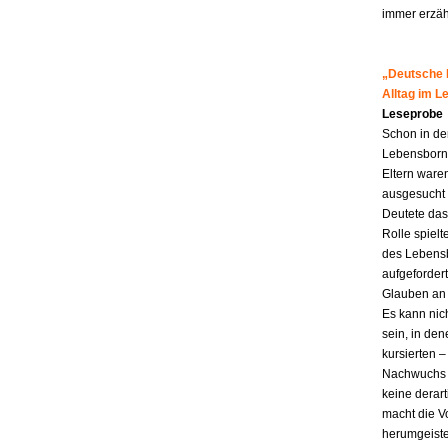
immer erzähl
„Deutsche M
Alltag im 
Leseprobe
Schon in de
Lebensborn-K
Eltern ware
ausgesucht 
Deutete das
Rolle spiel
des Lebensb
aufgefordert
Glauben an 
Es kann nic
sein, in den
kursierten
Nachwuchs f
keine derar
macht die Vo
herumgeiste