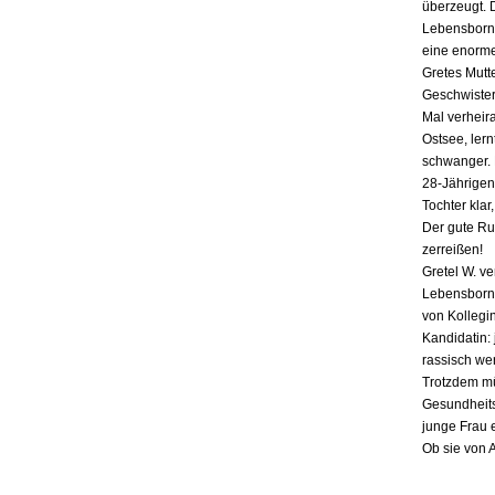
überzeugt. 
Lebensborn-
eine enorme
Gretes Mutte
Geschwister,
Mal verheira
Ostsee, lern
schwanger. E
28-Jährigen
Tochter klar
Der gute Ru
zerreißen!
Gretel W. v
Lebensborn «
von Kollegin
Kandidatin: 
rassisch we
Trotzdem mü
Gesundheits
junge Frau 
Ob sie von 