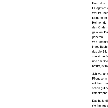
Hund durch 
Er legt sich
Wer ist übe
Es gehe ihr
Heimen der S
den Kindern.
gefallen. D
gebeten. ...
Wie kommt s
Inges Buch i
das die Stie
zuerst die F
und der Stie
betrifft, is
„Ich war an
Pflegesohn K
mit ihm zus
schon gut be
katastrophal
Das hatte d
sie ihn aus 