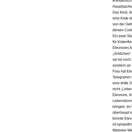
erfinderisch
Hauptsache i
Das Kind, da
eine Kiste 
von der Gebu
diesen Code
Ein paar St
für Kistenfr
Eleonores M
„Größchen“ 
sie tut noch
sondern an e
Frau hat El
Telegramm s
eine dritte 
nicht „Lebe
Eleonore, ih
Lebensbornh
bringen. Im
überhaupt n
konnte Eleo
ist sympath
Metzeler-Wer