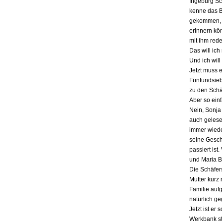
Ingeburg Sch
kenne das Bu
gekommen, a
erinnern kö
mit ihm red
Das will ich
Und ich will
Jetzt muss 
Fünfundsiebz
zu den Schä
Aber so einf
Nein, Sonja 
auch gelesen
immer wieder
seine Gesch
passiert ist
und Maria B
Die Schäfers
Mutter kurz 
Familie auf
natürlich g
Jetzt ist er
Werkbank st