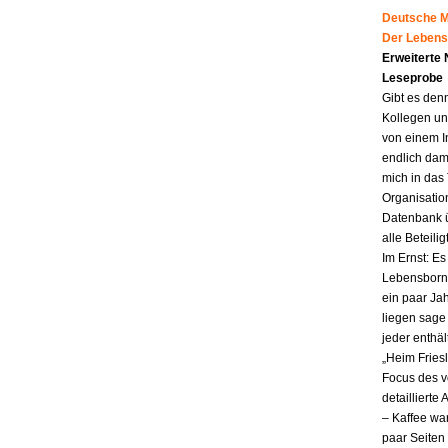
Deutsche Mu
Der Lebens
Erweiterte
Leseprobe
Gibt es den
Kollegen un
von einem I
endlich dam
mich in das
Organisatio
Datenbank ü
alle Beteili
Im Ernst: E
Lebensborn.
ein paar Jah
liegen sag
jeder enthä
„Heim Fries
Focus des v
detailliert
– Kaffee wa
paar Seiten