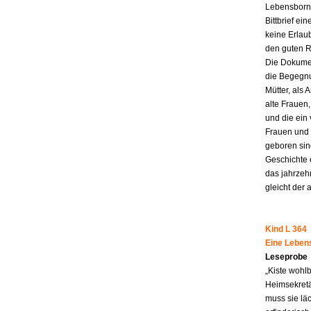
Lebensborn-
Bittbrief ei
keine Erlau
den guten R
Die Dokumen
die Begegnu
Mütter, als 
alte Frauen,
und die ein
Frauen und 
geboren sind
Geschichte 
das jahrzeh
gleicht der 
Kind L 364
Eine Leben
Leseprobe
„Kiste wohl
Heimsekretä
muss sie lä