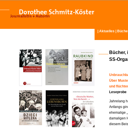
|
Aktuelles
|
Büche
Bücher, 
SS-Organ
Unbrauchba
Über Muste
und flücht
Leseprobe
Jahrelang ha
Anfangs gin
ehemalige „
damaligen H
diesem Beisp