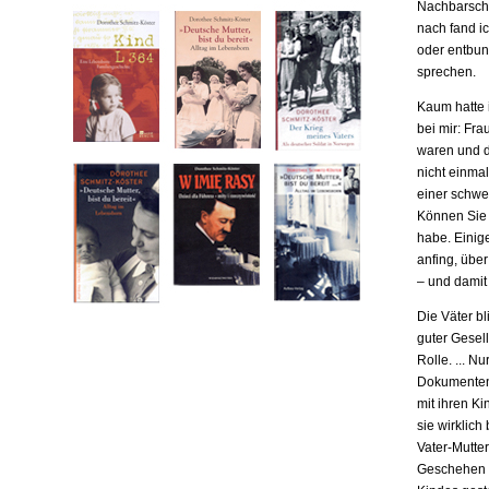
Nachbarscha
nach fand ic
oder entbund
sprechen.
Kaum hatte i
bei mir: Fr
waren und da
nicht einma
einer schwe
Können Sie m
habe. Einige
anfing, übe
– und damit
Die Väter b
guter Gesell
Rolle. ... N
Dokumenten,
mit ihren Ki
sie wirklich
Vater-Mutter
Geschehen b