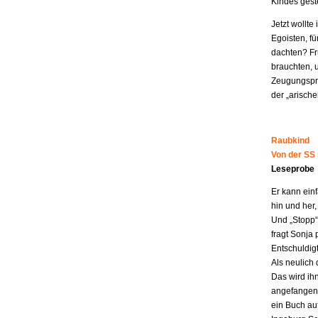
Kindes geste
Jetzt wollt
Egoisten, fü
dachten? Fr
brauchten, 
Zeugungspro
der „arisch
Raubkind
Von der SS
Leseprobe
Er kann ein
hin und her,
Und „Stopp“ 
fragt Sonja 
Entschuldigt
Als neulich 
Das wird ih
angefangen z
ein Buch au