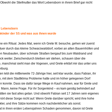
 Obwohl die Stiefmutter das Wort Lebensborn in ihrem Brief gar nicht
 Lebensborn
kinder der SS und was aus ihnen wurde
he ein Ritual. Jedes Mal, wenn ich Grete M. besuche, gehen wir zuerst
Quer durch das kleine Schwarzwalddorf, vorbei an alten Bauernhöfen und
en Neubauten, über schmale Straßen bergauf bis zum Waldrand und
ück weiter. Zwischendurch bleiben wir stehen, schauen über die
 manchmal sieht man die Vogesen, und Grete erklärt mir das unter uns
eiburg.
en lebt die mittlerweile 72-Jährige hier, seit klar wurde, dass Fabian, ihr
n, mit dem Stadtklima Probleme hatte und im höher gelegenen Dorf
n konnte. Dass sie dafür lange Wege in Kauf nahmen, war für Grete und
 Mann, keine Frage. Für ihr Sorgenkind – es kam geistig behindert auf
ätten sie fast alles getan. Und obwohl Fabian seit 17 Jahren sein eigenes
hört diese Sorge nicht auf. Wenn Grete darüber spricht, wird ihre hohe
ler, und ihre Sätze kommen noch nachdenklicher als sonst.
hat in ihren ersten Lebensjahren Schaden genommen, davon ist Grete