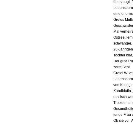
überzeugt. 
Lebensborn-
eine enorme
Gretes Mutte
Geschwister,
Mal verheira
Ostsee, lern
schwanger. E
28-Jährigen
Tochter klar
Der gute Ru
zerreißen!
Gretel W. v
Lebensborn «
von Kollegin
Kandidatin: 
rassisch we
Trotzdem mü
Gesundheits
junge Frau 
Ob sie von 