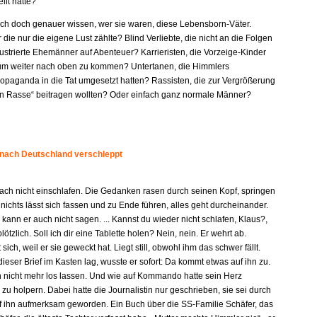
llt hatte?
e ich doch genauer wissen, wer sie waren, diese Lebensborn-Väter.
r die nur die eigene Lust zählte? Blind Verliebte, die nicht an die Folgen
ustrierte Ehemänner auf Abenteuer? Karrieristen, die Vorzeige-Kinder
um weiter nach oben zu kommen? Untertanen, die Himmlers
paganda in die Tat umgesetzt hatten? Rassisten, die zur Vergrößerung
en Rasse“ beitragen wollten? Oder einfach ganz normale Männer?
 nach Deutschland verschleppt
fach nicht einschlafen. Die Gedanken rasen durch seinen Kopf, springen
 nichts lässt sich fassen und zu Ende führen, alles geht durcheinander.
kann er auch nicht sagen. ... Kannst du wieder nicht schlafen, Klaus?,
plötzlich. Soll ich dir eine Tablette holen? Nein, nein. Er wehrt ab.
 sich, weil er sie geweckt hat. Liegt still, obwohl ihm das schwer fällt.
dieser Brief im Kasten lag, wusste er sofort: Da kommt etwas auf ihn zu.
n nicht mehr los lassen. Und wie auf Kommando hatte sein Herz
u holpern. Dabei hatte die Journalistin nur geschrieben, sie sei durch
f ihn aufmerksam geworden. Ein Buch über die SS-Familie Schäfer, das