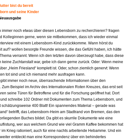
tter bist du bereit
born und seine Kinder
 Neuausgabe
n immer noch etwas über diesen Lebensborn zu recherchieren? fragen
d Kolleginnen gerne, wenn sie mitbekommen, dass ich wieder einmal
nterview mit einem Lebensborn-Kind zurückkomme. Wann hörst du
it auf? wollen besorgte Freunde wissen, die das Gefühl haben, ich hätte
 Thema verrannt. Wenn ich den letzten davon überzeugt habe, dass diese
n keine Zuchtanstalt war, gebe ich dann gerne zurück. Oder: Wenn meine
ber „Heim Friesland“ komplett ist. Oder, schon ziemlich genervt: Wenn
gten tot sind und ich niemand mehr ausfragen kann.
s gibt immer noch neue, überraschende Informationen über den
 Zum Beispiel im Archiv des Internationalen Roten Kreuzes, das erst seit
ren seine Türen für Betroffene und für die Forschung geöffnet hat. Dort
e und schreibe 102 Ordner mit Dokumenten zum Thema Lebensborn, und
lt schätzungsweise 400 Blatt! Ein spannendes Material – gerade was
land“ betrifft, das Lebensborn-Heim am Stadtrand von Bremen, das den
orliegenden Buches bildet. Da gibt es skurrile Dokumente wie eine
e Auflistung, wer aus welchem Grund wie viel Gramm Kaffee bekommen hat
r im Krieg rationiert, auch für eine nachts arbeitende Hebamme. Und ein
 weiter entdeckt man eine Korrespondenz über ein behindertes