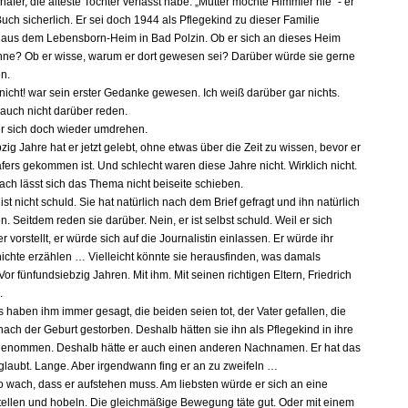
äfer, die älteste Tochter verfasst habe. „Mutter mochte Himmler nie“ - er
ch sicherlich. Er sei doch 1944 als Pflegekind zu dieser Familie
us dem Lebensborn-Heim in Bad Polzin. Ob er sich an dieses Heim
nne? Ob er wisse, warum er dort gewesen sei? Darüber würde sie gerne
en.
 nicht! war sein erster Gedanke gewesen. Ich weiß darüber gar nichts.
 auch nicht darüber reden.
er sich doch wieder umdrehen.
ig Jahre hat er jetzt gelebt, ohne etwas über die Zeit zu wissen, bevor er
fers gekommen ist. Und schlecht waren diese Jahre nicht. Wirklich nicht.
ach lässt sich das Thema nicht beiseite schieben.
ist nicht schuld. Sie hat natürlich nach dem Brief gefragt und ihn natürlich
. Seitdem reden sie darüber. Nein, er ist selbst schuld. Weil er sich
 vorstellt, er würde sich auf die Journalistin einlassen. Er würde ihr
ichte erzählen … Vielleicht könnte sie herausfinden, was damals
. Vor fünfundsiebzig Jahren. Mit ihm. Mit seinen richtigen Eltern, Friedrich
.
 haben ihm immer gesagt, die beiden seien tot, der Vater gefallen, die
nach der Geburt gestorben. Deshalb hätten sie ihn als Pflegekind in ihre
genommen. Deshalb hätte er auch einen anderen Nachnamen. Er hat das
eglaubt. Lange. Aber irgendwann fing er an zu zweifeln …
 so wach, dass er aufstehen muss. Am liebsten würde er sich an eine
ellen und hobeln. Die gleichmäßige Bewegung täte gut. Oder mit einem