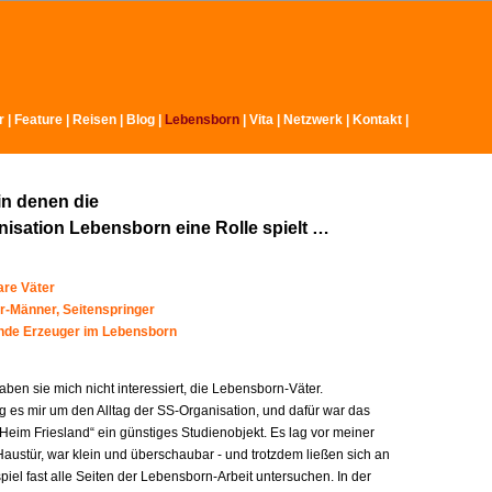
r
|
Feature
|
Reisen
|
Blog
|
Lebensborn
|
Vita
|
Netzwerk
|
Kontakt
|
in denen die
isation Lebensborn eine Rolle spielt …
re Väter
r-Männer, Seitenspringer
ende Erzeuger im Lebensborn
ben sie mich nicht interessiert, die Lebensborn-Väter.
g es mir um den Alltag der SS-Organisation, und dafür war das
Heim Friesland“ ein günstiges Studienobjekt. Es lag vor meiner
austür, war klein und überschaubar - und trotzdem ließen sich an
iel fast alle Seiten der Lebensborn-Arbeit untersuchen. In der