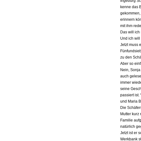
Ingeburg Sch
kenne das Bu
gekommen, a
erinnern kö
mit ihm red
Das will ich
Und ich will
Jetzt muss 
Fünfundsiebz
zu den Schä
Aber so einf
Nein, Sonja 
auch gelesen
immer wieder
seine Gesch
passiert ist
und Maria B
Die Schäfers
Mutter kurz 
Familie auf
natürlich g
Jetzt ist er
Werkbank st