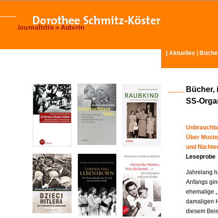
|
Aktuelles
|
Büche
Bücher, 
SS-Organ
Unbrauchba
Über Muste
und flücht
Leseprobe
Jahrelang ha
Anfangs gin
ehemalige „
damaligen H
diesem Beisp