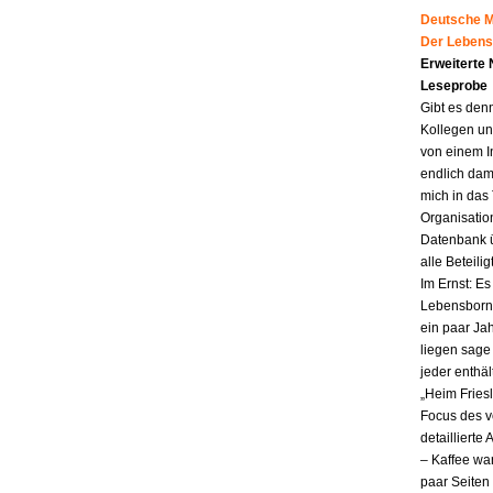
Deutsche Mu
Der Lebens
Erweiterte
Leseprobe
Gibt es den
Kollegen un
von einem I
endlich dam
mich in das
Organisatio
Datenbank ü
alle Beteili
Im Ernst: E
Lebensborn.
ein paar Jah
liegen sag
jeder enthä
„Heim Fries
Focus des v
detailliert
– Kaffee wa
paar Seiten