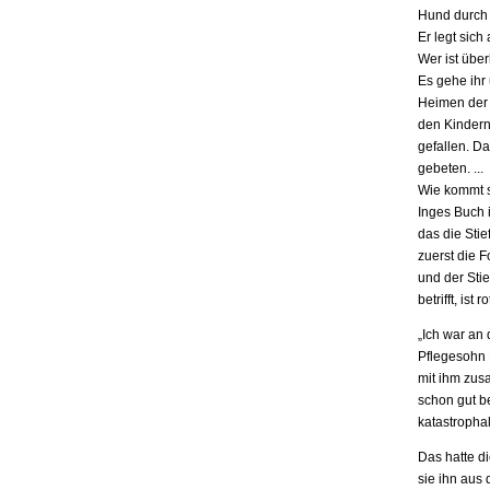
Hund durch 
Er legt sich
Wer ist übe
Es gehe ihr
Heimen der S
den Kindern.
gefallen. D
gebeten. ...
Wie kommt s
Inges Buch i
das die Stie
zuerst die F
und der Stie
betrifft, is
„Ich war an
Pflegesohn K
mit ihm zus
schon gut be
katastrophal
Das hatte d
sie ihn aus 