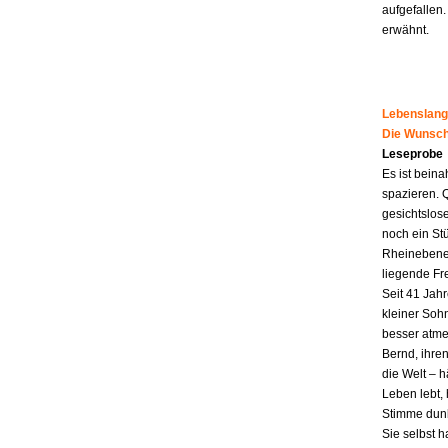
aufgefallen.
erwähnt.
Lebenslang
Die Wunsch
Leseprobe
Es ist beina
spazieren. 
gesichtslos
noch ein St
Rheinebene,
liegende Fr
Seit 41 Jahr
kleiner Soh
besser atme
Bernd, ihren
die Welt – h
Leben lebt, 
Stimme dunk
Sie selbst 