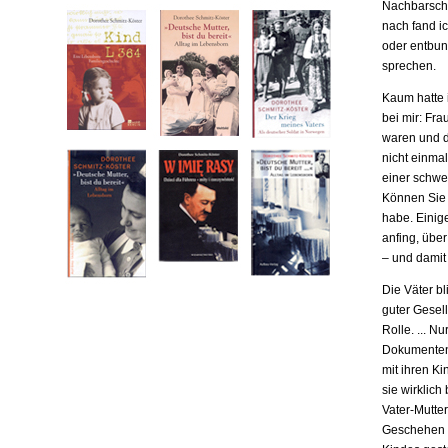
Nachbarscha
nach fand ic
oder entbund
sprechen.
Kaum hatte i
bei mir: Fr
waren und da
nicht einma
einer schwe
Können Sie m
habe. Einige
anfing, übe
– und damit
Die Väter b
guter Gesell
Rolle. ... N
Dokumenten,
mit ihren Ki
sie wirklich
Vater-Mutter
Geschehen b