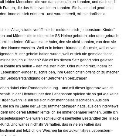
ft lebten Menschen, die von damals erzählen konnten, und nach und
h Frauen, die das Heim von innen kannten. Sie hatten dort gearbeitet
en, konnten sich erinnern - und waren bereit, mit mir darüber zu
ch die Alltagsstudie veröffentlicht, meldeten sich „Lebensborn-Kinder“
auen und Männer, die in einem der SS-Heime geboren oder untergebracht
mit haderten. Oft war es der Vater, den sie nicht kannten, von dem sie
l den Namen wussten. Weil er in keiner Urkunde auftauchte, weil er von
igenden Mutter geheim halten wurde, weil er sich nie gemeldet hatte …
ir helfen ihn zu finden? Wie oft ich diesen Satz gehört oder gelesen
n konnte ich helfen – den meisten nicht. Oder nur indirekt, indem ich
r Lebensborn-Kinder zu schreiben, ihre Geschichten öffentlich zu machen
 zur Selbstverständigung der Betroffenen beizutragen.
lieben dabei eine Randerscheinung – und mit dieser Ignoranz war ich
schaft. In der Literatur über den Lebensborn spielen sie so gut wie keine
ur: Irgendwann ließen sie sich nicht mehr beiseiteschieben. Aus den
 die ich im Laufe der Zeit zusammengetragen hatte, aus den Interviews
ndern und deren Müttern lernte ich sie immer genauer kennen. Sollte ich
 beiseitelassen? Sie waren schließlich essentieller Bestandteil der Triade
-Kind. Und war es nicht ihr Verhalten, das in vielen Fällen das
estimmt und letztlich die Weichen für die Zukunft ihres Lebensborn-