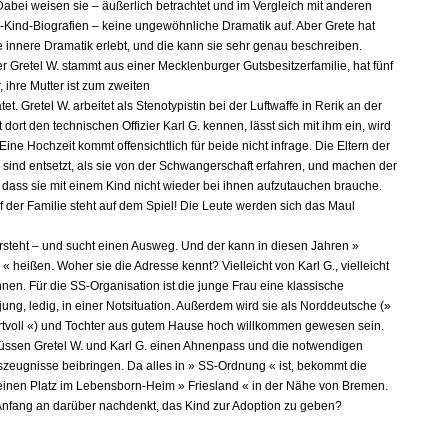
Dabei weisen sie – äußerlich betrachtet und im Vergleich mit anderen
Kind-Biografien – keine ungewöhnliche Dramatik auf. Aber Grete hat
 innere Dramatik erlebt, und die kann sie sehr genau beschreiben.
r Gretel W. stammt aus einer Mecklenburger Gutsbesitzerfamilie, hat fünf
 ihre Mutter ist zum zweiten
tet. Gretel W. arbeitet als Stenotypistin bei der Luftwaffe in Rerik an der
t dort den technischen Offizier Karl G. kennen, lässt sich mit ihm ein, wird
ine Hochzeit kommt offensichtlich für beide nicht infrage. Die Eltern der
 sind entsetzt, als sie von der Schwangerschaft erfahren, und machen der
, dass sie mit einem Kind nicht wieder bei ihnen aufzutauchen brauche.
f der Familie steht auf dem Spiel! Die Leute werden sich das Maul
ersteht – und sucht einen Ausweg. Und der kann in diesen Jahren »
 heißen. Woher sie die Adresse kennt? Vielleicht von Karl G., vielleicht
nen. Für die SS-Organisation ist die junge Frau eine klassische
jung, ledig, in einer Notsituation. Außerdem wird sie als Norddeutsche (»
rtvoll «) und Tochter aus gutem Hause hoch willkommen gewesen sein.
ssen Gretel W. und Karl G. einen Ahnenpass und die notwendigen
zeugnisse beibringen. Da alles in » SS-Ordnung « ist, bekommt die
einen Platz im Lebensborn-Heim » Friesland « in der Nähe von Bremen.
Anfang an darüber nachdenkt, das Kind zur Adoption zu geben?