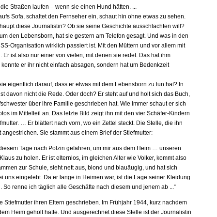
die Straßen laufen – wenn sie einen Hund hätten. ...
 aufs Sofa, schaltet den Fernseher ein, schaut hin ohne etwas zu sehen.
rhaupt diese Journalistin? Ob sie seine Geschichte ausschlachten will?
 um den Lebensborn, hat sie gestern am Telefon gesagt. Und was in den
S-Organisation wirklich passiert ist. Mit den Müttern und vor allem mit
 Er ist also nur einer von vielen, mit denen sie redet. Das hat ihm
a konnte er ihr nicht einfach absagen, sondern hat um Bedenkzeit
ie eigentlich darauf, dass er etwas mit dem Lebensborn zu tun hat? In
st davon nicht die Rede. Oder doch? Er steht auf und holt sich das Buch,
fschwester über ihre Familie geschrieben hat. Wie immer schaut er sich
otos im Mittelteil an. Das letzte Bild zeigt ihn mit den vier Schäfer-Kindern
fmutter. … Er blättert nach vorn, wo ein Zettel steckt. Die Stelle, die ihn
t rot angestrichen. Sie stammt aus einem Brief der Stiefmutter:
 diesem Tage nach Polzin gefahren, um mir aus dem Heim … unseren
laus zu holen. Er ist elternlos, im gleichen Alter wie Volker, kommt also
ammen zur Schule, sieht nett aus, blond und blauäugig, und hat sich
i uns eingelebt. Da er lange in Heimen war, ist die Lage seiner Kleidung
. So renne ich täglich alle Geschäfte nach diesem und jenem ab ...“
ie Stiefmutter ihren Eltern geschrieben. Im Frühjahr 1944, kurz nachdem
dem Heim geholt hatte. Und ausgerechnet diese Stelle ist der Journalistin