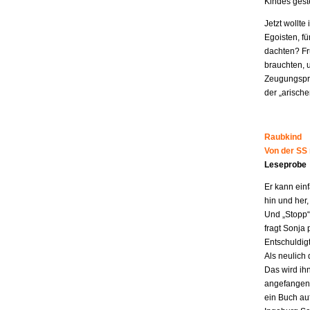
Kindes geste
Jetzt wollt
Egoisten, fü
dachten? Fr
brauchten, 
Zeugungspro
der „arisch
Raubkind
Von der SS
Leseprobe
Er kann ein
hin und her,
Und „Stopp“ 
fragt Sonja 
Entschuldigt
Als neulich 
Das wird ih
angefangen z
ein Buch au