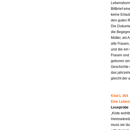
Lebensborn-
Bittbrief ei
keine Erlau
den guten R
Die Dokumen
die Begegnu
Mütter, als 
alte Frauen,
und die ein
Frauen und 
geboren sind
Geschichte 
das jahrzeh
gleicht der 
Kind L 364
Eine Leben
Leseprobe
„Kiste wohl
Heimsekretä
muss sie lä