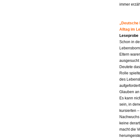
immer erzähl
„Deutsche M
Alltag im 
Leseprobe
Schon in de
Lebensborn-K
Eltern ware
ausgesucht 
Deutete das
Rolle spiel
des Lebensb
aufgefordert
Glauben an 
Es kann nic
sein, in den
kursierten
Nachwuchs f
keine derar
macht die Vo
herumgeiste