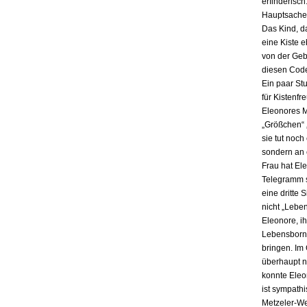
erfinderisch
Hauptsache i
Das Kind, da
eine Kiste 
von der Gebu
diesen Code
Ein paar St
für Kistenfr
Eleonores M
„Größchen“ 
sie tut noch
sondern an e
Frau hat El
Telegramm s
eine dritte 
nicht „Lebe
Eleonore, ih
Lebensbornh
bringen. Im
überhaupt n
konnte Eleo
ist sympath
Metzeler-Wer