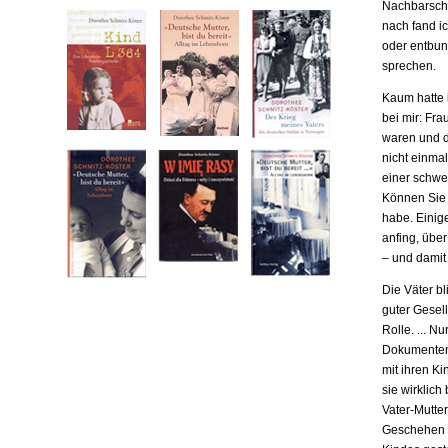
Nachbarscha
nach fand ic
oder entbund
sprechen.
Kaum hatte i
bei mir: Fr
waren und da
nicht einma
einer schwe
Können Sie m
habe. Einige
anfing, übe
– und damit
Die Väter b
guter Gesell
Rolle. ... N
Dokumenten,
mit ihren Ki
sie wirklich
Vater-Mutter
Geschehen b