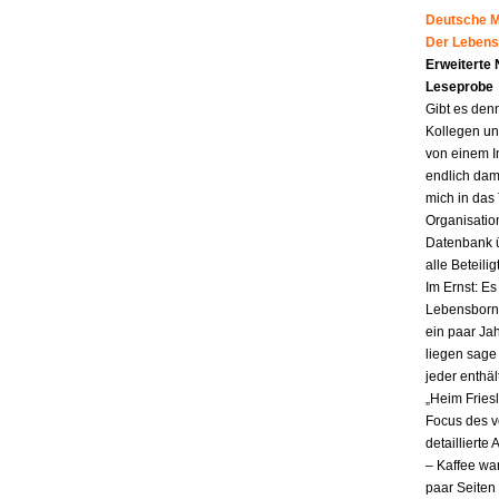
Deutsche Mu
Der Lebens
Erweiterte
Leseprobe
Gibt es den
Kollegen un
von einem I
endlich dam
mich in das
Organisatio
Datenbank ü
alle Beteili
Im Ernst: E
Lebensborn.
ein paar Jah
liegen sag
jeder enthä
„Heim Fries
Focus des v
detailliert
– Kaffee wa
paar Seiten