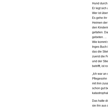
Hund durch 
Er legt sich
Wer ist übe
Es gehe ihr
Heimen der S
den Kindern.
gefallen. D
gebeten. ...
Wie kommt s
Inges Buch i
das die Stie
zuerst die F
und der Stie
betrifft, is
„Ich war an
Pflegesohn K
mit ihm zus
schon gut be
katastrophal
Das hatte d
sie ihn aus 