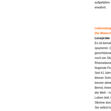
aufgefallen.
erwähnt.
Lebenslang
Die Wunsch
Leseprobe
Es ist beina
spazieren. 
gesichtslos
noch ein St
Rheinebene,
liegende Fr
Seit 41 Jahr
kleiner Soh
besser atme
Bernd, ihren
die Welt – h
Leben lebt, 
Stimme dunk
Sie selbst 