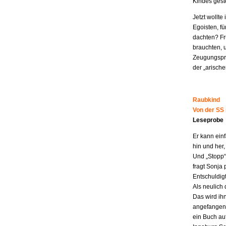
Kindes geste
Jetzt wollt
Egoisten, fü
dachten? Fr
brauchten, 
Zeugungspro
der „arisch
Raubkind
Von der SS
Leseprobe
Er kann ein
hin und her,
Und „Stopp“ 
fragt Sonja 
Entschuldigt
Als neulich 
Das wird ih
angefangen z
ein Buch au