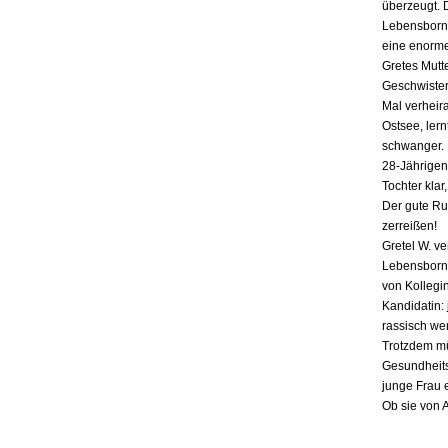
überzeugt. 
Lebensborn-
eine enorme
Gretes Mutte
Geschwister,
Mal verheira
Ostsee, lern
schwanger. E
28-Jährigen
Tochter klar
Der gute Ru
zerreißen!
Gretel W. v
Lebensborn «
von Kollegin
Kandidatin: 
rassisch we
Trotzdem mü
Gesundheits
junge Frau 
Ob sie von 