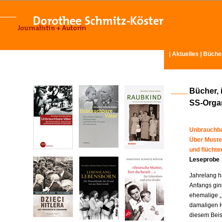
|
Aktuelles
|
Büche
Bücher, 
SS-Organ
Unbrauchba
Über Muste
und flücht
Leseprobe
Jahrelang ha
Anfangs gin
ehemalige „
damaligen H
diesem Beisp