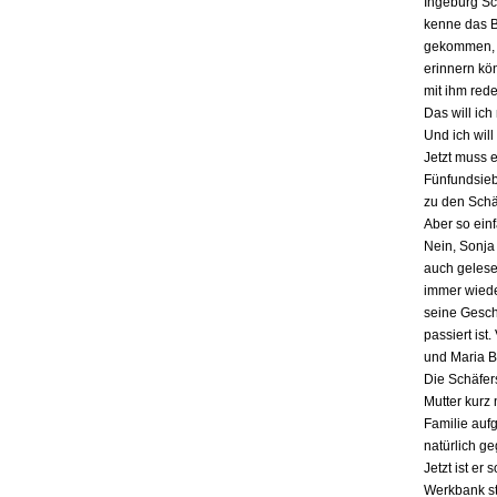
Ingeburg Sch
kenne das Bu
gekommen, a
erinnern kö
mit ihm red
Das will ich
Und ich will
Jetzt muss 
Fünfundsiebz
zu den Schä
Aber so einf
Nein, Sonja 
auch gelesen
immer wieder
seine Gesch
passiert ist
und Maria B
Die Schäfers
Mutter kurz 
Familie auf
natürlich g
Jetzt ist er
Werkbank st