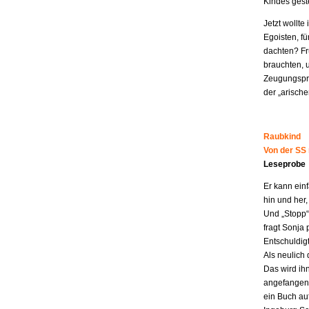
Kindes geste
Jetzt wollt
Egoisten, fü
dachten? Fr
brauchten, 
Zeugungspro
der „arisch
Raubkind
Von der SS
Leseprobe
Er kann ein
hin und her,
Und „Stopp“ 
fragt Sonja 
Entschuldigt
Als neulich 
Das wird ih
angefangen z
ein Buch au