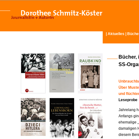
|
Aktuelles
|
Büche
Bücher, 
SS-Organ
Unbrauchba
Über Muste
und flücht
Leseprobe
Jahrelang ha
Anfangs gin
ehemalige „
damaligen H
diesem Beisp