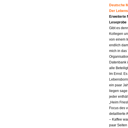
Deutsche Mu
Der Lebens
Erweiterte
Leseprobe
Gibt es den
Kollegen un
von einem I
endlich dam
mich in das
Organisatio
Datenbank ü
alle Beteili
Im Ernst: E
Lebensborn.
ein paar Jah
liegen sag
jeder enthä
„Heim Fries
Focus des v
detailliert
– Kaffee wa
paar Seiten