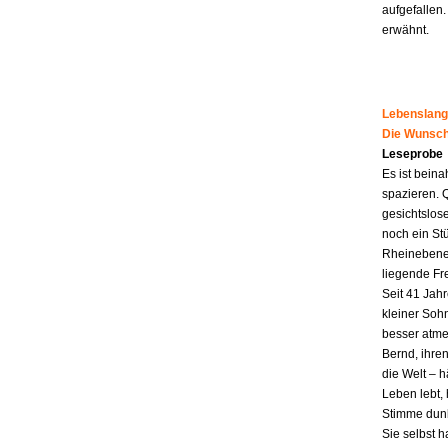
aufgefallen.
erwähnt.
Lebenslang
Die Wunsch
Leseprobe
Es ist beina
spazieren. 
gesichtslos
noch ein St
Rheinebene,
liegende Fr
Seit 41 Jahr
kleiner Soh
besser atme
Bernd, ihren
die Welt – h
Leben lebt, 
Stimme dunk
Sie selbst 