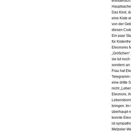
erfinderisch
Hauptsache i
Das Kind, da
eine Kiste 
von der Gebu
diesen Code
Ein paar St
für Kistenfr
Eleonores M
„Größchen“ 
sie tut noch
sondern an e
Frau hat El
Telegramm s
eine dritte 
nicht „Lebe
Eleonore, ih
Lebensbornh
bringen. Im
überhaupt n
konnte Eleo
ist sympath
Metzeler-Wer