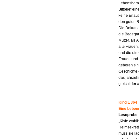
Lebensborn-
Bittbrief ei
keine Erlau
den guten R
Die Dokumen
die Begegnu
Mütter, als 
alte Frauen,
und die ein
Frauen und 
geboren sind
Geschichte 
das jahrzeh
gleicht der 
Kind L 364
Eine Leben
Leseprobe
„Kiste wohl
Heimsekretä
muss sie lä