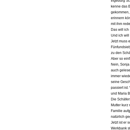
Ingeburg Sch
kenne das Bu
gekommen, a
erinnern kö
mit ihm red
Das will ich
Und ich will
Jetzt muss 
Fünfundsiebz
zu den Schä
Aber so einf
Nein, Sonja 
auch gelesen
immer wieder
seine Gesch
passiert ist
und Maria B
Die Schäfers
Mutter kurz 
Familie auf
natürlich g
Jetzt ist er
Werkbank st