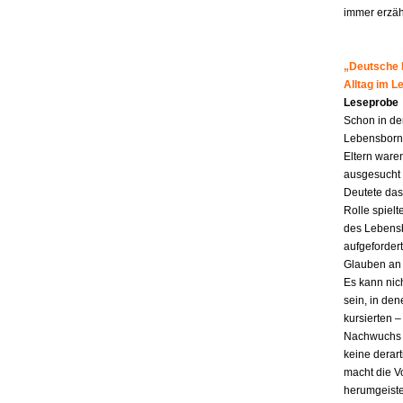
immer erzähl
„Deutsche M
Alltag im 
Leseprobe
Schon in de
Lebensborn-K
Eltern ware
ausgesucht 
Deutete das
Rolle spiel
des Lebensb
aufgefordert
Glauben an 
Es kann nic
sein, in den
kursierten
Nachwuchs f
keine derar
macht die Vo
herumgeiste