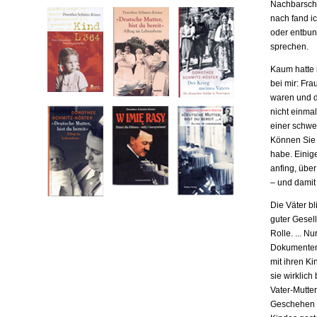
Nachbarscha
nach fand ic
oder entbund
sprechen.
Kaum hatte i
bei mir: Fr
waren und da
nicht einma
einer schwe
Können Sie m
habe. Einige
anfing, übe
– und damit
Die Väter b
guter Gesell
Rolle. ... N
Dokumenten,
mit ihren Ki
sie wirklich
Vater-Mutter
Geschehen b