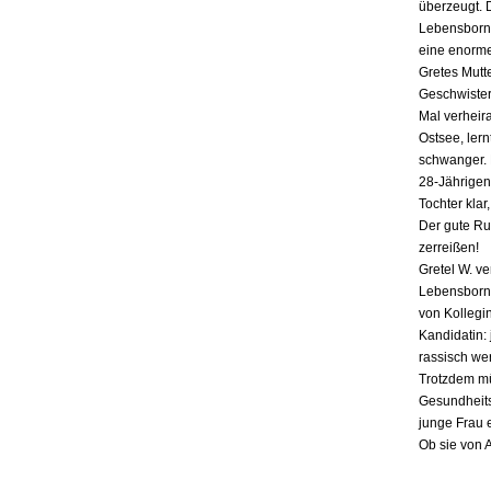
überzeugt. 
Lebensborn-
eine enorme
Gretes Mutte
Geschwister,
Mal verheira
Ostsee, lern
schwanger. E
28-Jährigen
Tochter klar
Der gute Ru
zerreißen!
Gretel W. v
Lebensborn «
von Kollegin
Kandidatin: 
rassisch we
Trotzdem mü
Gesundheits
junge Frau 
Ob sie von 