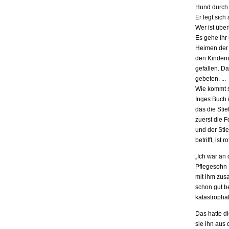
Hund durch 
Er legt sich
Wer ist übe
Es gehe ihr
Heimen der S
den Kindern.
gefallen. D
gebeten. ...
Wie kommt s
Inges Buch i
das die Stie
zuerst die F
und der Stie
betrifft, is
„Ich war an
Pflegesohn K
mit ihm zus
schon gut be
katastrophal
Das hatte d
sie ihn aus 