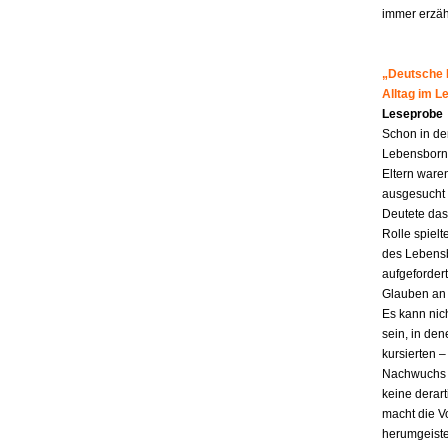
immer erzähl
„Deutsche M
Alltag im 
Leseprobe
Schon in de
Lebensborn-K
Eltern ware
ausgesucht 
Deutete das
Rolle spiel
des Lebensb
aufgefordert
Glauben an 
Es kann nic
sein, in den
kursierten
Nachwuchs f
keine derar
macht die Vo
herumgeiste