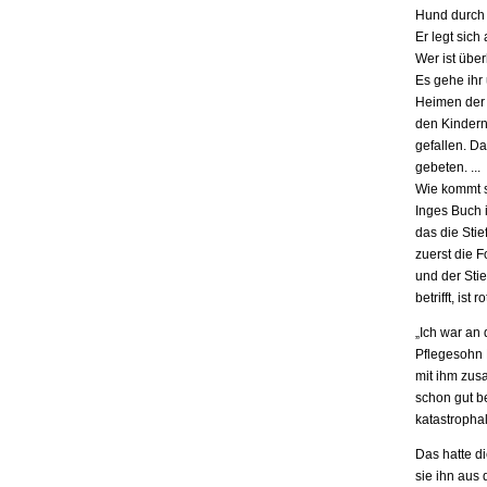
Hund durch 
Er legt sich
Wer ist übe
Es gehe ihr
Heimen der S
den Kindern.
gefallen. D
gebeten. ...
Wie kommt s
Inges Buch i
das die Stie
zuerst die F
und der Stie
betrifft, is
„Ich war an
Pflegesohn K
mit ihm zus
schon gut be
katastrophal
Das hatte d
sie ihn aus 