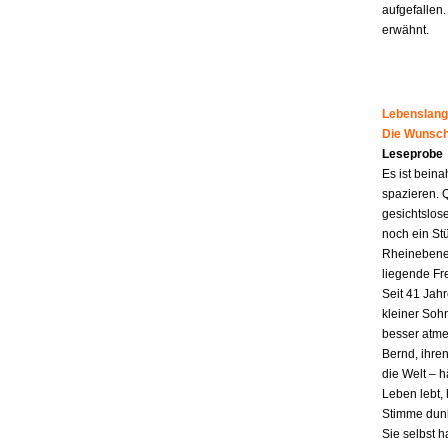
aufgefallen.
erwähnt.
Lebenslang
Die Wunsch
Leseprobe
Es ist beina
spazieren. 
gesichtslos
noch ein St
Rheinebene,
liegende Fr
Seit 41 Jahr
kleiner Soh
besser atme
Bernd, ihren
die Welt – h
Leben lebt, 
Stimme dunk
Sie selbst 