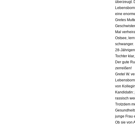
überzeugt. 
Lebensborn-
eine enorme
Gretes Mutte
Geschwister,
Mal verheira
Ostsee, lern
schwanger. E
28-Jährigen
Tochter klar
Der gute Ru
zerreißen!
Gretel W. v
Lebensborn «
von Kollegin
Kandidatin: 
rassisch we
Trotzdem mü
Gesundheits
junge Frau 
Ob sie von 