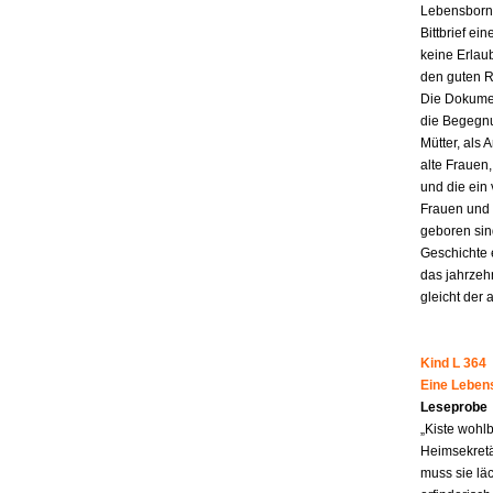
Lebensborn-
Bittbrief ei
keine Erlau
den guten R
Die Dokumen
die Begegnu
Mütter, als 
alte Frauen,
und die ein
Frauen und 
geboren sind
Geschichte 
das jahrzeh
gleicht der 
Kind L 364
Eine Leben
Leseprobe
„Kiste wohl
Heimsekretä
muss sie lä