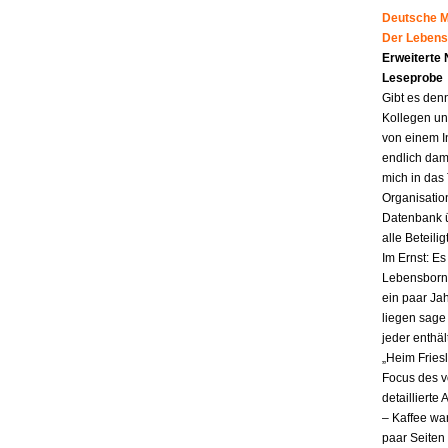
Deutsche Mu
Der Lebens
Erweiterte
Leseprobe
Gibt es den
Kollegen un
von einem I
endlich dam
mich in das
Organisatio
Datenbank ü
alle Beteili
Im Ernst: E
Lebensborn.
ein paar Jah
liegen sag
jeder enthä
„Heim Fries
Focus des v
detailliert
– Kaffee wa
paar Seiten