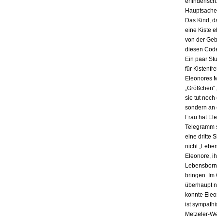
erfinderisch
Hauptsache i
Das Kind, da
eine Kiste 
von der Gebu
diesen Code
Ein paar St
für Kistenfr
Eleonores M
„Größchen“ 
sie tut noch
sondern an e
Frau hat El
Telegramm s
eine dritte 
nicht „Lebe
Eleonore, ih
Lebensbornh
bringen. Im
überhaupt n
konnte Eleo
ist sympath
Metzeler-Wer