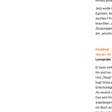
Kindes geste
Jetzt wollt
Egoisten, fü
dachten? Fr
brauchten, 
Zeugungspro
der „arisch
Raubkind
Von der SS
Leseprobe
Er kann ein
hin und her,
Und „Stopp“ 
fragt Sonja 
Entschuldigt
Als neulich 
Das wird ih
angefangen z
ein Buch au