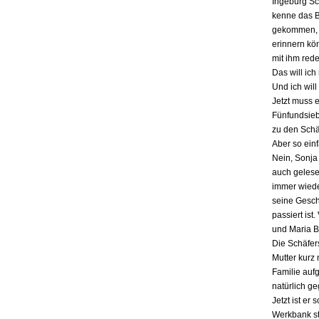
Ingeburg Sch
kenne das Bu
gekommen, a
erinnern kö
mit ihm red
Das will ich
Und ich will
Jetzt muss 
Fünfundsiebz
zu den Schä
Aber so einf
Nein, Sonja 
auch gelesen
immer wieder
seine Gesch
passiert ist
und Maria B
Die Schäfers
Mutter kurz 
Familie auf
natürlich g
Jetzt ist er
Werkbank st