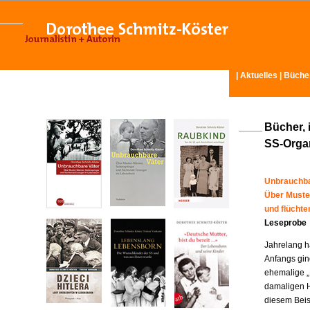
|
Aktuelles
|
Büche
Bücher, 
SS-Organ
Unbrauchba
Über Muste
und flücht
Leseprobe
Jahrelang ha
Anfangs gin
ehemalige „
damaligen H
diesem Beisp