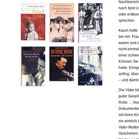
Nachbarscha
nach fand ic
oder entbund
sprechen.
Kaum hatte i
bei mir: Fr
waren und da
nicht einma
einer schwe
Können Sie m
habe. Einige
anfing, übe
– und damit
Die Väter b
guter Gesell
Rolle. ... N
Dokumenten,
mit ihren Ki
sie wirklich
Vater-Mutter
Geschehen b