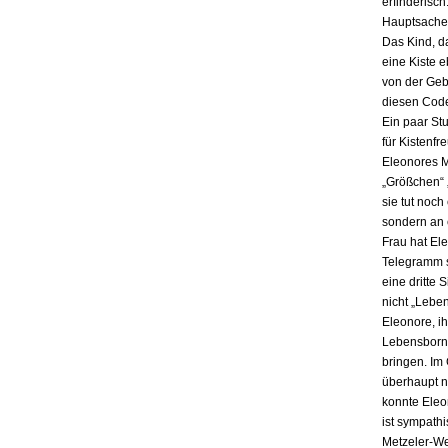
erfinderisch
Hauptsache i
Das Kind, da
eine Kiste 
von der Gebu
diesen Code
Ein paar St
für Kistenfr
Eleonores M
„Größchen“ 
sie tut noch
sondern an e
Frau hat El
Telegramm s
eine dritte 
nicht „Lebe
Eleonore, ih
Lebensbornh
bringen. Im
überhaupt n
konnte Eleo
ist sympath
Metzeler-Wer