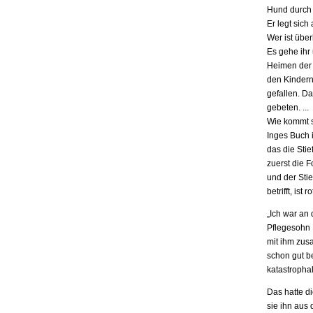
Hund durch 
Er legt sich
Wer ist übe
Es gehe ihr
Heimen der S
den Kindern.
gefallen. D
gebeten. ...
Wie kommt s
Inges Buch i
das die Stie
zuerst die F
und der Stie
betrifft, is
„Ich war an
Pflegesohn K
mit ihm zus
schon gut be
katastrophal
Das hatte d
sie ihn aus 