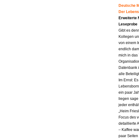
Deutsche Mu
Der Lebens
Erweiterte
Leseprobe
Gibt es den
Kollegen un
von einem I
endlich dam
mich in das
Organisatio
Datenbank ü
alle Beteili
Im Ernst: E
Lebensborn.
ein paar Jah
liegen sag
jeder enthä
„Heim Fries
Focus des v
detailliert
– Kaffee wa
paar Seiten