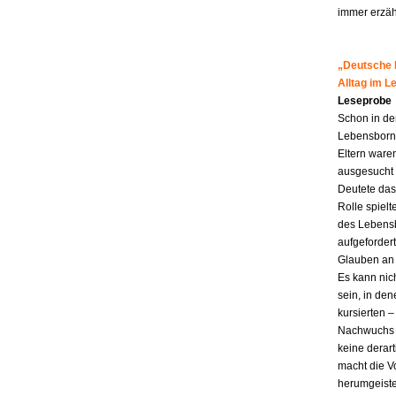
immer erzähl
„Deutsche M
Alltag im 
Leseprobe
Schon in de
Lebensborn-K
Eltern ware
ausgesucht 
Deutete das
Rolle spiel
des Lebensb
aufgefordert
Glauben an 
Es kann nic
sein, in den
kursierten
Nachwuchs f
keine derar
macht die Vo
herumgeiste