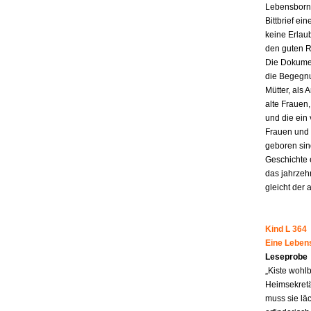
Lebensborn-
Bittbrief ei
keine Erlau
den guten R
Die Dokumen
die Begegnu
Mütter, als 
alte Frauen,
und die ein
Frauen und 
geboren sind
Geschichte 
das jahrzeh
gleicht der 
Kind L 364
Eine Leben
Leseprobe
„Kiste wohl
Heimsekretä
muss sie lä