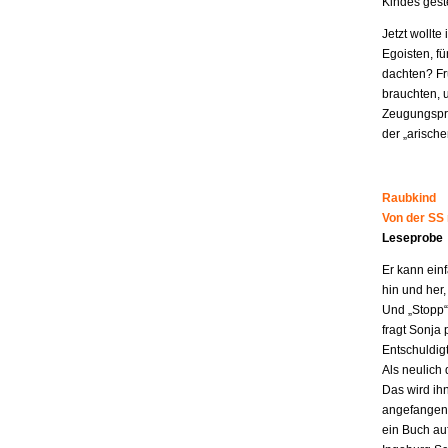
Kindes geste
Jetzt wollt
Egoisten, fü
dachten? Fr
brauchten, 
Zeugungspro
der „arisch
Raubkind
Von der SS
Leseprobe
Er kann ein
hin und her,
Und „Stopp“ 
fragt Sonja 
Entschuldigt
Als neulich 
Das wird ih
angefangen z
ein Buch au