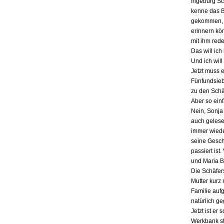
Ingeburg Sch
kenne das Bu
gekommen, a
erinnern kö
mit ihm red
Das will ich
Und ich will
Jetzt muss 
Fünfundsiebz
zu den Schä
Aber so einf
Nein, Sonja 
auch gelesen
immer wieder
seine Gesch
passiert ist
und Maria B
Die Schäfers
Mutter kurz 
Familie auf
natürlich g
Jetzt ist er
Werkbank st