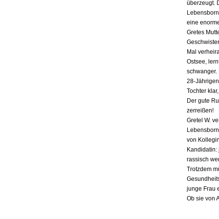
überzeugt. 
Lebensborn-
eine enorme
Gretes Mutte
Geschwister,
Mal verheira
Ostsee, lern
schwanger. E
28-Jährigen
Tochter klar
Der gute Ru
zerreißen!
Gretel W. v
Lebensborn «
von Kollegin
Kandidatin: 
rassisch we
Trotzdem mü
Gesundheits
junge Frau 
Ob sie von 