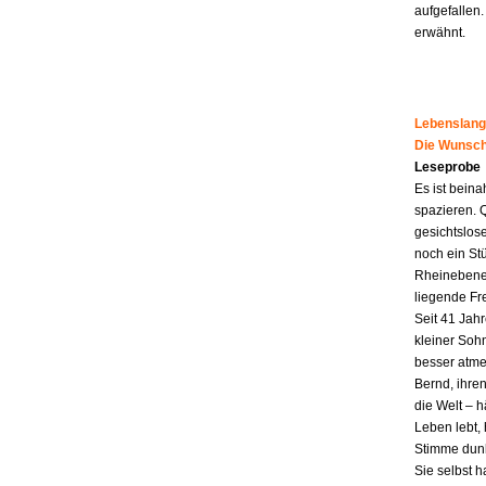
aufgefallen.
erwähnt.
Lebenslang
Die Wunsch
Leseprobe
Es ist beina
spazieren. 
gesichtslos
noch ein St
Rheinebene,
liegende Fr
Seit 41 Jahr
kleiner Soh
besser atme
Bernd, ihren
die Welt – h
Leben lebt, 
Stimme dunk
Sie selbst 