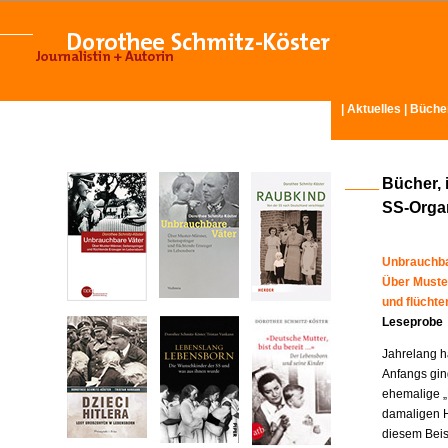
|
Aktuelles
|
Büche
Bücher, 
SS-Organ
Unbrauchba
Über Muste
und flücht
Leseprobe
Jahrelang ha
Anfangs gin
ehemalige „
damaligen H
diesem Beisp