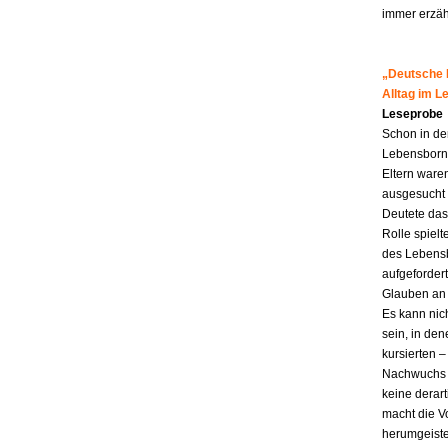
immer erzähl
„Deutsche M
Alltag im 
Leseprobe
Schon in de
Lebensborn-K
Eltern ware
ausgesucht 
Deutete das
Rolle spiel
des Lebensb
aufgefordert
Glauben an 
Es kann nic
sein, in den
kursierten
Nachwuchs f
keine derar
macht die Vo
herumgeiste