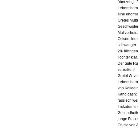
überzeugt. 
Lebensborn-
eine enorme
Gretes Mutte
Geschwister,
Mal verheira
Ostsee, lern
schwanger. E
28-Jährigen
Tochter klar
Der gute Ru
zerreißen!
Gretel W. v
Lebensborn «
von Kollegin
Kandidatin: 
rassisch we
Trotzdem mü
Gesundheits
junge Frau 
Ob sie von 