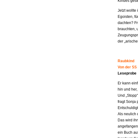
Kindes geste
Jetzt wollt
Egoisten, fü
dachten? Fr
brauchten, 
Zeugungspro
der „arisch
Raubkind
Von der SS
Leseprobe
Er kann ein
hin und her,
Und „Stopp“ 
fragt Sonja 
Entschuldigt
Als neulich 
Das wird ih
angefangen z
ein Buch au