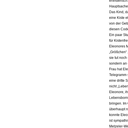
erfinderisch
Hauptsache i
Das Kind, da
eine Kiste 
von der Gebu
diesen Code
Ein paar St
für Kistenfr
Eleonores M
„Größchen“ 
sie tut noch
sondern an e
Frau hat El
Telegramm s
eine dritte 
nicht „Lebe
Eleonore, ih
Lebensbornh
bringen. Im
überhaupt n
konnte Eleo
ist sympath
Metzeler-Wer