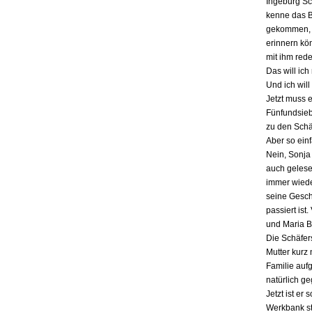
Ingeburg Sch
kenne das Bu
gekommen, a
erinnern kö
mit ihm red
Das will ich
Und ich will
Jetzt muss 
Fünfundsiebz
zu den Schä
Aber so einf
Nein, Sonja 
auch gelesen
immer wieder
seine Gesch
passiert ist
und Maria B
Die Schäfers
Mutter kurz 
Familie auf
natürlich g
Jetzt ist er
Werkbank st