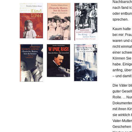
Nachbarscha
nach fand ic
oder entbund
sprechen.
Kaum hatte i
bei mir: Fr
waren und da
nicht einma
einer schwe
Können Sie m
habe. Einige
anfing, übe
– und damit
Die Väter b
guter Gesell
Rolle. ... N
Dokumenten,
mit ihren Ki
sie wirklich
Vater-Mutter
Geschehen b