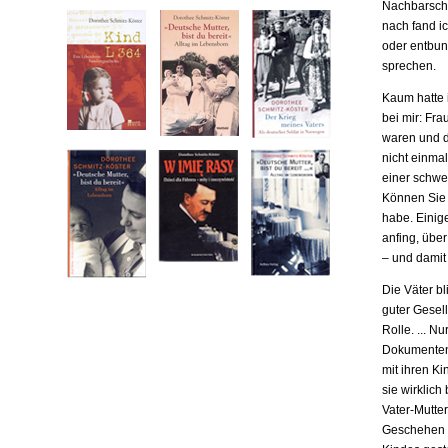
Nachbarscha
nach fand ic
oder entbund
sprechen.
Kaum hatte i
bei mir: Fr
waren und da
nicht einma
einer schwe
Können Sie m
habe. Einige
anfing, übe
– und damit
Die Väter b
guter Gesell
Rolle. ... N
Dokumenten,
mit ihren Ki
sie wirklich
Vater-Mutter
Geschehen b