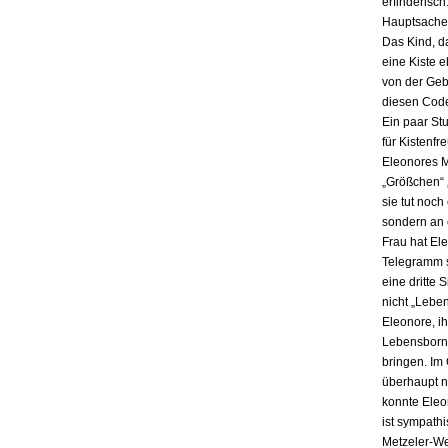
erfinderisch
Hauptsache i
Das Kind, da
eine Kiste 
von der Gebu
diesen Code
Ein paar St
für Kistenfr
Eleonores M
„Größchen“ 
sie tut noch
sondern an e
Frau hat El
Telegramm s
eine dritte 
nicht „Lebe
Eleonore, ih
Lebensbornh
bringen. Im
überhaupt n
konnte Eleo
ist sympath
Metzeler-Wer