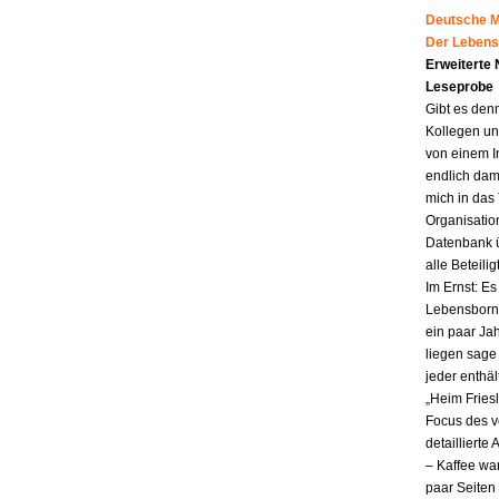
Deutsche Mu
Der Lebens
Erweiterte
Leseprobe
Gibt es den
Kollegen un
von einem I
endlich dam
mich in das
Organisatio
Datenbank ü
alle Beteili
Im Ernst: E
Lebensborn.
ein paar Jah
liegen sag
jeder enthä
„Heim Fries
Focus des v
detailliert
– Kaffee wa
paar Seiten