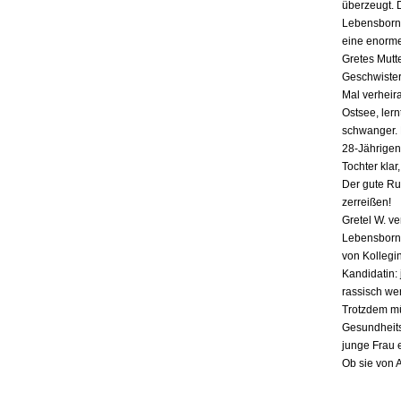
überzeugt. 
Lebensborn-
eine enorme
Gretes Mutte
Geschwister,
Mal verheira
Ostsee, lern
schwanger. E
28-Jährigen
Tochter klar
Der gute Ru
zerreißen!
Gretel W. v
Lebensborn «
von Kollegin
Kandidatin: 
rassisch we
Trotzdem mü
Gesundheits
junge Frau 
Ob sie von 