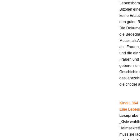
Lebensborn-
Bittbrief ei
keine Erlau
den guten R
Die Dokumen
die Begegnu
Mütter, als 
alte Frauen,
und die ein
Frauen und 
geboren sind
Geschichte 
das jahrzeh
gleicht der 
Kind L 364
Eine Leben
Leseprobe
„Kiste wohl
Heimsekretä
muss sie lä