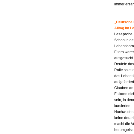
immer erzähl
„Deutsche M
Alltag im 
Leseprobe
Schon in de
Lebensborn-K
Eltern ware
ausgesucht 
Deutete das
Rolle spiel
des Lebensb
aufgefordert
Glauben an 
Es kann nic
sein, in den
kursierten
Nachwuchs f
keine derar
macht die Vo
herumgeiste