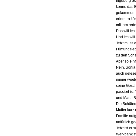
Ingeburg Sch
kenne das Bu
gekommen, a
erinnern kö
mit ihm red
Das will ich
Und ich will
Jetzt muss 
Fünfundsiebz
zu den Schä
Aber so einf
Nein, Sonja 
auch gelesen
immer wieder
seine Gesch
passiert ist
und Maria B
Die Schäfers
Mutter kurz 
Familie auf
natürlich g
Jetzt ist er
Werkbank st