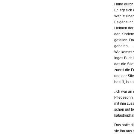
Hund durch 
Er legt sich
Wer ist übe
Es gehe ihr
Heimen der S
den Kindern.
gefallen. D
gebeten. ...
Wie kommt s
Inges Buch i
das die Stie
zuerst die F
und der Stie
betrifft, is
„Ich war an
Pflegesohn K
mit ihm zus
schon gut be
katastrophal
Das hatte d
sie ihn aus 