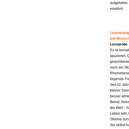
aufgefallen.
erwähnt.
Lebenslang
Die Wunsch
Leseprobe
Es ist beina
spazieren. 
gesichtslos
noch ein St
Rheinebene,
liegende Fr
Seit 41 Jahr
kleiner Soh
besser atme
Bernd, ihren
die Welt – h
Leben lebt, 
Stimme dunk
Sie selbst 