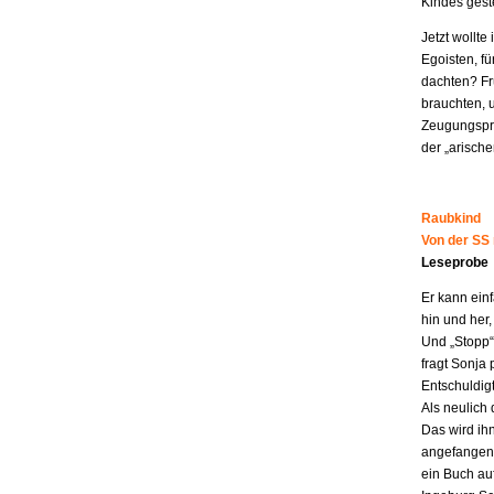
Kindes geste
Jetzt wollt
Egoisten, fü
dachten? Fr
brauchten, 
Zeugungspro
der „arisch
Raubkind
Von der SS
Leseprobe
Er kann ein
hin und her,
Und „Stopp“ 
fragt Sonja 
Entschuldigt
Als neulich 
Das wird ih
angefangen z
ein Buch au