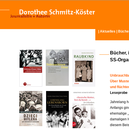
|
Aktuelles
|
Büche
Bücher, 
SS-Organ
Unbrauchba
Über Muste
und flücht
Leseprobe
Jahrelang ha
Anfangs gin
ehemalige „
damaligen H
diesem Beisp