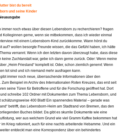
tter bist du bereit
born und seine Kinder
 Neuausgabe
n immer noch etwas über diesen Lebensborn zu recherchieren? fragen
d Kolleginnen gerne, wenn sie mitbekommen, dass ich wieder einmal
nterview mit einem Lebensborn-Kind zurückkomme. Wann hörst du
it auf? wollen besorgte Freunde wissen, die das Gefühl haben, ich hätte
 Thema verrannt. Wenn ich den letzten davon überzeugt habe, dass diese
n keine Zuchtanstalt war, gebe ich dann gerne zurück. Oder: Wenn meine
ber „Heim Friesland“ komplett ist. Oder, schon ziemlich genervt: Wenn
gten tot sind und ich niemand mehr ausfragen kann.
s gibt immer noch neue, überraschende Informationen über den
 Zum Beispiel im Archiv des Internationalen Roten Kreuzes, das erst seit
ren seine Türen für Betroffene und für die Forschung geöffnet hat. Dort
e und schreibe 102 Ordner mit Dokumenten zum Thema Lebensborn, und
lt schätzungsweise 400 Blatt! Ein spannendes Material – gerade was
land“ betrifft, das Lebensborn-Heim am Stadtrand von Bremen, das den
orliegenden Buches bildet. Da gibt es skurrile Dokumente wie eine
e Auflistung, wer aus welchem Grund wie viel Gramm Kaffee bekommen hat
r im Krieg rationiert, auch für eine nachts arbeitende Hebamme. Und ein
 weiter entdeckt man eine Korrespondenz über ein behindertes