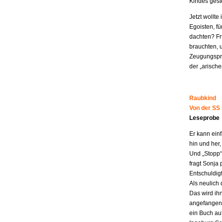
Kindes geste
Jetzt wollt
Egoisten, fü
dachten? Fr
brauchten, 
Zeugungspro
der „arisch
Raubkind
Von der SS
Leseprobe
Er kann ein
hin und her,
Und „Stopp“ 
fragt Sonja 
Entschuldigt
Als neulich 
Das wird ih
angefangen z
ein Buch au