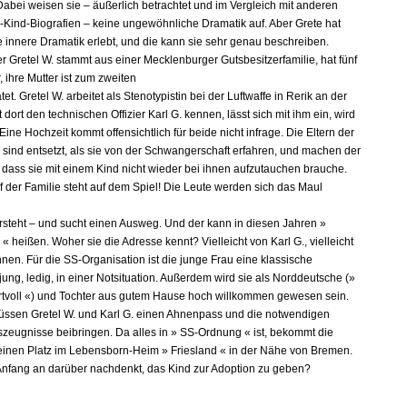
Dabei weisen sie – äußerlich betrachtet und im Vergleich mit anderen
Kind-Biografien – keine ungewöhnliche Dramatik auf. Aber Grete hat
 innere Dramatik erlebt, und die kann sie sehr genau beschreiben.
r Gretel W. stammt aus einer Mecklenburger Gutsbesitzerfamilie, hat fünf
 ihre Mutter ist zum zweiten
tet. Gretel W. arbeitet als Stenotypistin bei der Luftwaffe in Rerik an der
t dort den technischen Offizier Karl G. kennen, lässt sich mit ihm ein, wird
ine Hochzeit kommt offensichtlich für beide nicht infrage. Die Eltern der
 sind entsetzt, als sie von der Schwangerschaft erfahren, und machen der
, dass sie mit einem Kind nicht wieder bei ihnen aufzutauchen brauche.
f der Familie steht auf dem Spiel! Die Leute werden sich das Maul
ersteht – und sucht einen Ausweg. Und der kann in diesen Jahren »
 heißen. Woher sie die Adresse kennt? Vielleicht von Karl G., vielleicht
nen. Für die SS-Organisation ist die junge Frau eine klassische
jung, ledig, in einer Notsituation. Außerdem wird sie als Norddeutsche (»
rtvoll «) und Tochter aus gutem Hause hoch willkommen gewesen sein.
ssen Gretel W. und Karl G. einen Ahnenpass und die notwendigen
zeugnisse beibringen. Da alles in » SS-Ordnung « ist, bekommt die
einen Platz im Lebensborn-Heim » Friesland « in der Nähe von Bremen.
Anfang an darüber nachdenkt, das Kind zur Adoption zu geben?