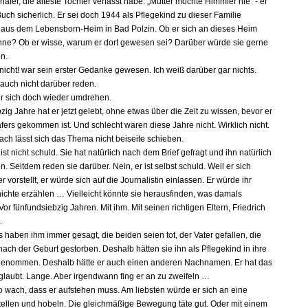
äfer, die älteste Tochter verfasst habe. „Mutter mochte Himmler nie“ - er
ch sicherlich. Er sei doch 1944 als Pflegekind zu dieser Familie
us dem Lebensborn-Heim in Bad Polzin. Ob er sich an dieses Heim
nne? Ob er wisse, warum er dort gewesen sei? Darüber würde sie gerne
en.
 nicht! war sein erster Gedanke gewesen. Ich weiß darüber gar nichts.
 auch nicht darüber reden.
er sich doch wieder umdrehen.
ig Jahre hat er jetzt gelebt, ohne etwas über die Zeit zu wissen, bevor er
fers gekommen ist. Und schlecht waren diese Jahre nicht. Wirklich nicht.
ach lässt sich das Thema nicht beiseite schieben.
ist nicht schuld. Sie hat natürlich nach dem Brief gefragt und ihn natürlich
. Seitdem reden sie darüber. Nein, er ist selbst schuld. Weil er sich
 vorstellt, er würde sich auf die Journalistin einlassen. Er würde ihr
ichte erzählen … Vielleicht könnte sie herausfinden, was damals
. Vor fünfundsiebzig Jahren. Mit ihm. Mit seinen richtigen Eltern, Friedrich
.
 haben ihm immer gesagt, die beiden seien tot, der Vater gefallen, die
nach der Geburt gestorben. Deshalb hätten sie ihn als Pflegekind in ihre
genommen. Deshalb hätte er auch einen anderen Nachnamen. Er hat das
eglaubt. Lange. Aber irgendwann fing er an zu zweifeln …
 so wach, dass er aufstehen muss. Am liebsten würde er sich an eine
ellen und hobeln. Die gleichmäßige Bewegung täte gut. Oder mit einem