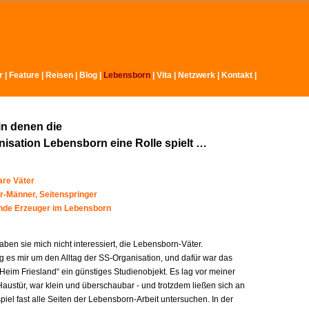
r
|
Feature
|
Reisen
|
Blog
|
Lebensborn
|
Vita
|
Netzwerk
|
Kontakt
|
in denen die
isation Lebensborn eine Rolle spielt …
re Väter
r-Männer, Seitenspringer
ende Erzeuger im Lebensborn
ben sie mich nicht interessiert, die Lebensborn-Väter.
g es mir um den Alltag der SS-Organisation, und dafür war das
Heim Friesland“ ein günstiges Studienobjekt. Es lag vor meiner
austür, war klein und überschaubar - und trotzdem ließen sich an
iel fast alle Seiten der Lebensborn-Arbeit untersuchen. In der