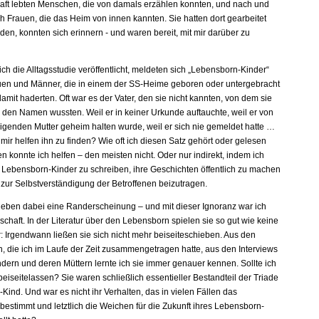
ft lebten Menschen, die von damals erzählen konnten, und nach und
h Frauen, die das Heim von innen kannten. Sie hatten dort gearbeitet
en, konnten sich erinnern - und waren bereit, mit mir darüber zu
ch die Alltagsstudie veröffentlicht, meldeten sich „Lebensborn-Kinder“
auen und Männer, die in einem der SS-Heime geboren oder untergebracht
mit haderten. Oft war es der Vater, den sie nicht kannten, von dem sie
l den Namen wussten. Weil er in keiner Urkunde auftauchte, weil er von
igenden Mutter geheim halten wurde, weil er sich nie gemeldet hatte …
ir helfen ihn zu finden? Wie oft ich diesen Satz gehört oder gelesen
n konnte ich helfen – den meisten nicht. Oder nur indirekt, indem ich
r Lebensborn-Kinder zu schreiben, ihre Geschichten öffentlich zu machen
 zur Selbstverständigung der Betroffenen beizutragen.
lieben dabei eine Randerscheinung – und mit dieser Ignoranz war ich
schaft. In der Literatur über den Lebensborn spielen sie so gut wie keine
ur: Irgendwann ließen sie sich nicht mehr beiseiteschieben. Aus den
 die ich im Laufe der Zeit zusammengetragen hatte, aus den Interviews
ndern und deren Müttern lernte ich sie immer genauer kennen. Sollte ich
 beiseitelassen? Sie waren schließlich essentieller Bestandteil der Triade
-Kind. Und war es nicht ihr Verhalten, das in vielen Fällen das
estimmt und letztlich die Weichen für die Zukunft ihres Lebensborn-