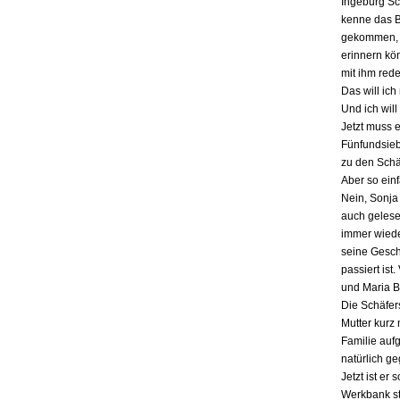
Ingeburg Sch
kenne das Bu
gekommen, a
erinnern kö
mit ihm red
Das will ich
Und ich will
Jetzt muss 
Fünfundsiebz
zu den Schä
Aber so einf
Nein, Sonja 
auch gelesen
immer wieder
seine Gesch
passiert ist
und Maria B
Die Schäfers
Mutter kurz 
Familie auf
natürlich g
Jetzt ist er
Werkbank st