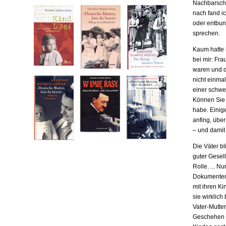
Nachbarscha
nach fand ic
oder entbund
sprechen.
Kaum hatte i
bei mir: Fr
waren und da
nicht einma
einer schwe
Können Sie m
habe. Einige
anfing, übe
– und damit
Die Väter b
guter Gesell
Rolle. ... N
Dokumenten,
mit ihren Ki
sie wirklich
Vater-Mutter
Geschehen b