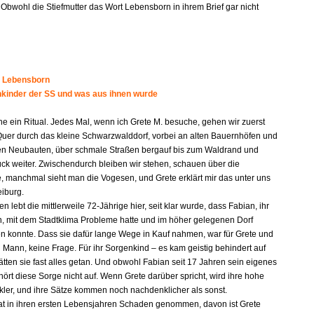
 Obwohl die Stiefmutter das Wort Lebensborn in ihrem Brief gar nicht
 Lebensborn
kinder der SS und was aus ihnen wurde
he ein Ritual. Jedes Mal, wenn ich Grete M. besuche, gehen wir zuerst
Quer durch das kleine Schwarzwalddorf, vorbei an alten Bauernhöfen und
en Neubauten, über schmale Straßen bergauf bis zum Waldrand und
ück weiter. Zwischendurch bleiben wir stehen, schauen über die
 manchmal sieht man die Vogesen, und Grete erklärt mir das unter uns
eiburg.
en lebt die mittlerweile 72-Jährige hier, seit klar wurde, dass Fabian, ihr
n, mit dem Stadtklima Probleme hatte und im höher gelegenen Dorf
n konnte. Dass sie dafür lange Wege in Kauf nahmen, war für Grete und
 Mann, keine Frage. Für ihr Sorgenkind – es kam geistig behindert auf
ätten sie fast alles getan. Und obwohl Fabian seit 17 Jahren sein eigenes
hört diese Sorge nicht auf. Wenn Grete darüber spricht, wird ihre hohe
ler, und ihre Sätze kommen noch nachdenklicher als sonst.
hat in ihren ersten Lebensjahren Schaden genommen, davon ist Grete