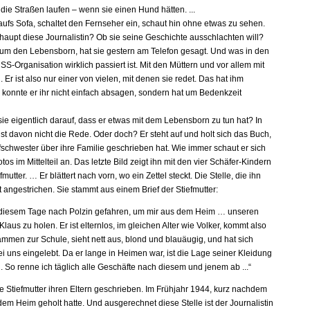
die Straßen laufen – wenn sie einen Hund hätten. ...
 aufs Sofa, schaltet den Fernseher ein, schaut hin ohne etwas zu sehen.
rhaupt diese Journalistin? Ob sie seine Geschichte ausschlachten will?
 um den Lebensborn, hat sie gestern am Telefon gesagt. Und was in den
S-Organisation wirklich passiert ist. Mit den Müttern und vor allem mit
 Er ist also nur einer von vielen, mit denen sie redet. Das hat ihm
a konnte er ihr nicht einfach absagen, sondern hat um Bedenkzeit
ie eigentlich darauf, dass er etwas mit dem Lebensborn zu tun hat? In
st davon nicht die Rede. Oder doch? Er steht auf und holt sich das Buch,
fschwester über ihre Familie geschrieben hat. Wie immer schaut er sich
otos im Mittelteil an. Das letzte Bild zeigt ihn mit den vier Schäfer-Kindern
fmutter. … Er blättert nach vorn, wo ein Zettel steckt. Die Stelle, die ihn
t rot angestrichen. Sie stammt aus einem Brief der Stiefmutter:
 diesem Tage nach Polzin gefahren, um mir aus dem Heim … unseren
laus zu holen. Er ist elternlos, im gleichen Alter wie Volker, kommt also
ammen zur Schule, sieht nett aus, blond und blauäugig, und hat sich
i uns eingelebt. Da er lange in Heimen war, ist die Lage seiner Kleidung
. So renne ich täglich alle Geschäfte nach diesem und jenem ab ...“
ie Stiefmutter ihren Eltern geschrieben. Im Frühjahr 1944, kurz nachdem
dem Heim geholt hatte. Und ausgerechnet diese Stelle ist der Journalistin