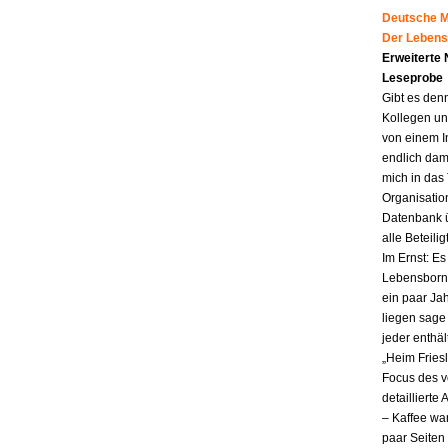
Deutsche Mu
Der Lebens
Erweiterte
Leseprobe
Gibt es den
Kollegen un
von einem I
endlich dam
mich in das
Organisatio
Datenbank ü
alle Beteili
Im Ernst: E
Lebensborn.
ein paar Jah
liegen sag
jeder enthä
„Heim Fries
Focus des v
detailliert
– Kaffee wa
paar Seiten