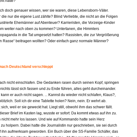
llt hatte?
e ich doch genauer wissen, wer sie waren, diese Lebensborn-Väter.
r die nur die eigene Lust zählte? Blind Verliebte, die nicht an die Folgen
ustrierte Ehemänner auf Abenteuer? Karrieristen, die Vorzeige-Kinder
um weiter nach oben zu kommen? Untertanen, die Himmlers
paganda in die Tat umgesetzt hatten? Rassisten, die zur Vergrößerung
en Rasse“ beitragen wollten? Oder einfach ganz normale Männer?
 nach Deutschland verschleppt
fach nicht einschlafen. Die Gedanken rasen durch seinen Kopf, springen
 nichts lässt sich fassen und zu Ende führen, alles geht durcheinander.
kann er auch nicht sagen. ... Kannst du wieder nicht schlafen, Klaus?,
plötzlich. Soll ich dir eine Tablette holen? Nein, nein. Er wehrt ab.
 sich, weil er sie geweckt hat. Liegt still, obwohl ihm das schwer fällt.
dieser Brief im Kasten lag, wusste er sofort: Da kommt etwas auf ihn zu.
n nicht mehr los lassen. Und wie auf Kommando hatte sein Herz
u holpern. Dabei hatte die Journalistin nur geschrieben, sie sei durch
f ihn aufmerksam geworden. Ein Buch über die SS-Familie Schäfer, das