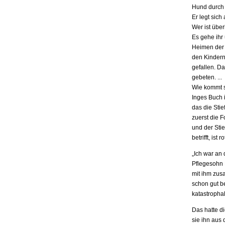
Hund durch 
Er legt sich
Wer ist übe
Es gehe ihr
Heimen der S
den Kindern.
gefallen. D
gebeten. ...
Wie kommt s
Inges Buch i
das die Stie
zuerst die F
und der Stie
betrifft, is
„Ich war an
Pflegesohn K
mit ihm zus
schon gut be
katastrophal
Das hatte d
sie ihn aus 