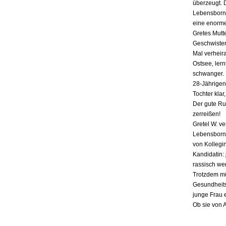
überzeugt. 
Lebensborn-
eine enorme
Gretes Mutte
Geschwister,
Mal verheira
Ostsee, lern
schwanger. E
28-Jährigen
Tochter klar
Der gute Ru
zerreißen!
Gretel W. v
Lebensborn «
von Kollegin
Kandidatin: 
rassisch we
Trotzdem mü
Gesundheits
junge Frau 
Ob sie von 