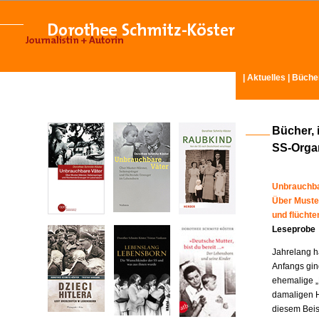
|
Aktuelles
|
Büche
Bücher, 
SS-Organ
Unbrauchba
Über Muste
und flücht
Leseprobe
Jahrelang ha
Anfangs gin
ehemalige „
damaligen H
diesem Beisp