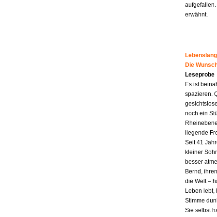
aufgefallen.
erwähnt.
Lebenslang
Die Wunsch
Leseprobe
Es ist beina
spazieren. 
gesichtslos
noch ein St
Rheinebene,
liegende Fr
Seit 41 Jahr
kleiner Soh
besser atme
Bernd, ihren
die Welt – h
Leben lebt, 
Stimme dunk
Sie selbst 