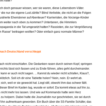
llt hatte?
e ich doch genauer wissen, wer sie waren, diese Lebensborn-Väter.
r die nur die eigene Lust zählte? Blind Verliebte, die nicht an die Folgen
ustrierte Ehemänner auf Abenteuer? Karrieristen, die Vorzeige-Kinder
um weiter nach oben zu kommen? Untertanen, die Himmlers
paganda in die Tat umgesetzt hatten? Rassisten, die zur Vergrößerung
en Rasse“ beitragen wollten? Oder einfach ganz normale Männer?
 nach Deutschland verschleppt
fach nicht einschlafen. Die Gedanken rasen durch seinen Kopf, springen
 nichts lässt sich fassen und zu Ende führen, alles geht durcheinander.
kann er auch nicht sagen. ... Kannst du wieder nicht schlafen, Klaus?,
plötzlich. Soll ich dir eine Tablette holen? Nein, nein. Er wehrt ab.
 sich, weil er sie geweckt hat. Liegt still, obwohl ihm das schwer fällt.
dieser Brief im Kasten lag, wusste er sofort: Da kommt etwas auf ihn zu.
n nicht mehr los lassen. Und wie auf Kommando hatte sein Herz
u holpern. Dabei hatte die Journalistin nur geschrieben, sie sei durch
f ihn aufmerksam geworden. Ein Buch über die SS-Familie Schäfer, das