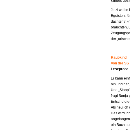
Kindes geste
Jetzt wollt
Egoisten, fü
dachten? Fr
brauchten, 
Zeugungspro
der „arisch
Raubkind
Von der SS
Leseprobe
Er kann ein
hin und her,
Und „Stopp“ 
fragt Sonja 
Entschuldigt
Als neulich 
Das wird ih
angefangen z
ein Buch au