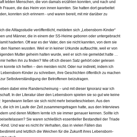
ft lebten Menschen, die von damals erzählen konnten, und nach und
h Frauen, die das Heim von innen kannten. Sie hatten dort gearbeitet
en, konnten sich erinnern - und waren bereit, mit mir darüber zu
ch die Alltagsstudie veröffentlicht, meldeten sich „Lebensborn-Kinder“
auen und Männer, die in einem der SS-Heime geboren oder untergebracht
mit haderten. Oft war es der Vater, den sie nicht kannten, von dem sie
l den Namen wussten. Weil er in keiner Urkunde auftauchte, weil er von
igenden Mutter geheim halten wurde, weil er sich nie gemeldet hatte …
ir helfen ihn zu finden? Wie oft ich diesen Satz gehört oder gelesen
n konnte ich helfen – den meisten nicht. Oder nur indirekt, indem ich
r Lebensborn-Kinder zu schreiben, ihre Geschichten öffentlich zu machen
 zur Selbstverständigung der Betroffenen beizutragen.
lieben dabei eine Randerscheinung – und mit dieser Ignoranz war ich
schaft. In der Literatur über den Lebensborn spielen sie so gut wie keine
ur: Irgendwann ließen sie sich nicht mehr beiseiteschieben. Aus den
 die ich im Laufe der Zeit zusammengetragen hatte, aus den Interviews
ndern und deren Müttern lernte ich sie immer genauer kennen. Sollte ich
 beiseitelassen? Sie waren schließlich essentieller Bestandteil der Triade
-Kind. Und war es nicht ihr Verhalten, das in vielen Fällen das
estimmt und letztlich die Weichen für die Zukunft ihres Lebensborn-