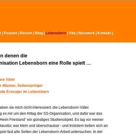
r
|
Feature
|
Reisen
|
Blog
|
Lebensborn
|
Vita
|
Netzwerk
|
Kontakt
|
in denen die
isation Lebensborn eine Rolle spielt …
re Väter
r-Männer, Seitenspringer
ende Erzeuger im Lebensborn
ben sie mich nicht interessiert, die Lebensborn-Väter.
g es mir um den Alltag der SS-Organisation, und dafür war das
Heim Friesland“ ein günstiges Studienobjekt. Es lag vor meiner
austür, war klein und überschaubar - und trotzdem ließen sich an
iel fast alle Seiten der Lebensborn-Arbeit untersuchen. In der