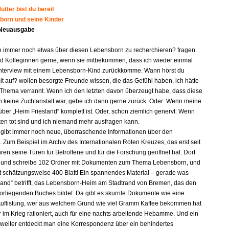
tter bist du bereit
born und seine Kinder
 Neuausgabe
n immer noch etwas über diesen Lebensborn zu recherchieren? fragen
d Kolleginnen gerne, wenn sie mitbekommen, dass ich wieder einmal
nterview mit einem Lebensborn-Kind zurückkomme. Wann hörst du
it auf? wollen besorgte Freunde wissen, die das Gefühl haben, ich hätte
 Thema verrannt. Wenn ich den letzten davon überzeugt habe, dass diese
n keine Zuchtanstalt war, gebe ich dann gerne zurück. Oder: Wenn meine
ber „Heim Friesland“ komplett ist. Oder, schon ziemlich genervt: Wenn
gten tot sind und ich niemand mehr ausfragen kann.
s gibt immer noch neue, überraschende Informationen über den
 Zum Beispiel im Archiv des Internationalen Roten Kreuzes, das erst seit
ren seine Türen für Betroffene und für die Forschung geöffnet hat. Dort
e und schreibe 102 Ordner mit Dokumenten zum Thema Lebensborn, und
lt schätzungsweise 400 Blatt! Ein spannendes Material – gerade was
land“ betrifft, das Lebensborn-Heim am Stadtrand von Bremen, das den
orliegenden Buches bildet. Da gibt es skurrile Dokumente wie eine
e Auflistung, wer aus welchem Grund wie viel Gramm Kaffee bekommen hat
r im Krieg rationiert, auch für eine nachts arbeitende Hebamme. Und ein
 weiter entdeckt man eine Korrespondenz über ein behindertes