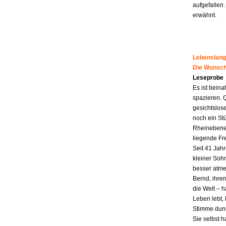
aufgefallen.
erwähnt.
Lebenslang
Die Wunsch
Leseprobe
Es ist beina
spazieren. 
gesichtslos
noch ein St
Rheinebene,
liegende Fr
Seit 41 Jahr
kleiner Soh
besser atme
Bernd, ihren
die Welt – h
Leben lebt, 
Stimme dunk
Sie selbst 