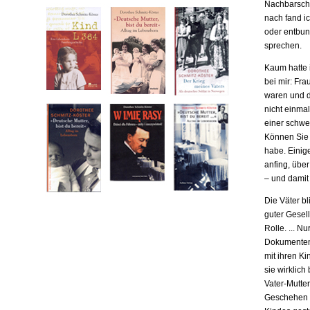
Nachbarscha
nach fand ic
oder entbund
sprechen.
Kaum hatte i
bei mir: Fr
waren und da
nicht einma
einer schwe
Können Sie m
habe. Einige
anfing, übe
– und damit
Die Väter b
guter Gesell
Rolle. ... N
Dokumenten,
mit ihren Ki
sie wirklich
Vater-Mutter
Geschehen b