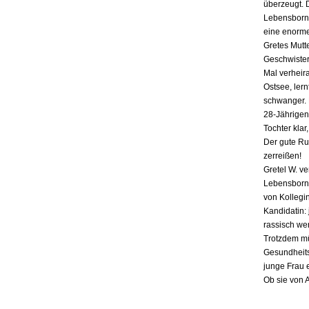
überzeugt. 
Lebensborn-
eine enorme
Gretes Mutte
Geschwister,
Mal verheira
Ostsee, lern
schwanger. E
28-Jährigen
Tochter klar
Der gute Ru
zerreißen!
Gretel W. v
Lebensborn «
von Kollegin
Kandidatin: 
rassisch we
Trotzdem mü
Gesundheits
junge Frau 
Ob sie von 