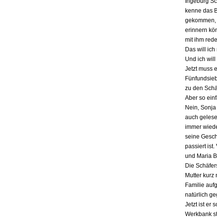
Ingeburg Sch
kenne das Bu
gekommen, a
erinnern kö
mit ihm red
Das will ich
Und ich will
Jetzt muss 
Fünfundsiebz
zu den Schä
Aber so einf
Nein, Sonja 
auch gelesen
immer wieder
seine Gesch
passiert ist
und Maria B
Die Schäfers
Mutter kurz 
Familie auf
natürlich g
Jetzt ist er
Werkbank st