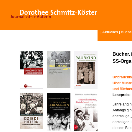
|
Aktuelles
|
Büche
Bücher, 
SS-Organ
Unbrauchba
Über Muste
und flücht
Leseprobe
Jahrelang ha
Anfangs gin
ehemalige „
damaligen H
diesem Beisp