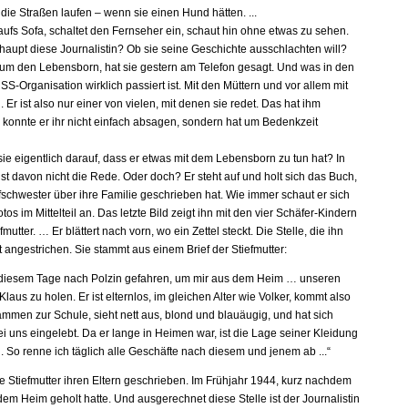
die Straßen laufen – wenn sie einen Hund hätten. ...
 aufs Sofa, schaltet den Fernseher ein, schaut hin ohne etwas zu sehen.
rhaupt diese Journalistin? Ob sie seine Geschichte ausschlachten will?
 um den Lebensborn, hat sie gestern am Telefon gesagt. Und was in den
S-Organisation wirklich passiert ist. Mit den Müttern und vor allem mit
 Er ist also nur einer von vielen, mit denen sie redet. Das hat ihm
a konnte er ihr nicht einfach absagen, sondern hat um Bedenkzeit
ie eigentlich darauf, dass er etwas mit dem Lebensborn zu tun hat? In
st davon nicht die Rede. Oder doch? Er steht auf und holt sich das Buch,
fschwester über ihre Familie geschrieben hat. Wie immer schaut er sich
otos im Mittelteil an. Das letzte Bild zeigt ihn mit den vier Schäfer-Kindern
fmutter. … Er blättert nach vorn, wo ein Zettel steckt. Die Stelle, die ihn
t rot angestrichen. Sie stammt aus einem Brief der Stiefmutter:
 diesem Tage nach Polzin gefahren, um mir aus dem Heim … unseren
laus zu holen. Er ist elternlos, im gleichen Alter wie Volker, kommt also
ammen zur Schule, sieht nett aus, blond und blauäugig, und hat sich
i uns eingelebt. Da er lange in Heimen war, ist die Lage seiner Kleidung
. So renne ich täglich alle Geschäfte nach diesem und jenem ab ...“
ie Stiefmutter ihren Eltern geschrieben. Im Frühjahr 1944, kurz nachdem
dem Heim geholt hatte. Und ausgerechnet diese Stelle ist der Journalistin