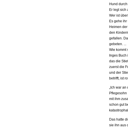
Hund durch 
Er legt sich
Wer ist übe
Es gehe ihr
Heimen der S
den Kindern.
gefallen. D
gebeten. ...
Wie kommt s
Inges Buch i
das die Stie
zuerst die F
und der Stie
betrifft, is
„Ich war an
Pflegesohn K
mit ihm zus
schon gut be
katastrophal
Das hatte d
sie ihn aus 