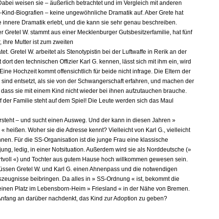
Dabei weisen sie – äußerlich betrachtet und im Vergleich mit anderen
Kind-Biografien – keine ungewöhnliche Dramatik auf. Aber Grete hat
 innere Dramatik erlebt, und die kann sie sehr genau beschreiben.
r Gretel W. stammt aus einer Mecklenburger Gutsbesitzerfamilie, hat fünf
 ihre Mutter ist zum zweiten
tet. Gretel W. arbeitet als Stenotypistin bei der Luftwaffe in Rerik an der
t dort den technischen Offizier Karl G. kennen, lässt sich mit ihm ein, wird
ine Hochzeit kommt offensichtlich für beide nicht infrage. Die Eltern der
 sind entsetzt, als sie von der Schwangerschaft erfahren, und machen der
, dass sie mit einem Kind nicht wieder bei ihnen aufzutauchen brauche.
f der Familie steht auf dem Spiel! Die Leute werden sich das Maul
ersteht – und sucht einen Ausweg. Und der kann in diesen Jahren »
 heißen. Woher sie die Adresse kennt? Vielleicht von Karl G., vielleicht
nen. Für die SS-Organisation ist die junge Frau eine klassische
jung, ledig, in einer Notsituation. Außerdem wird sie als Norddeutsche (»
rtvoll «) und Tochter aus gutem Hause hoch willkommen gewesen sein.
ssen Gretel W. und Karl G. einen Ahnenpass und die notwendigen
zeugnisse beibringen. Da alles in » SS-Ordnung « ist, bekommt die
einen Platz im Lebensborn-Heim » Friesland « in der Nähe von Bremen.
Anfang an darüber nachdenkt, das Kind zur Adoption zu geben?