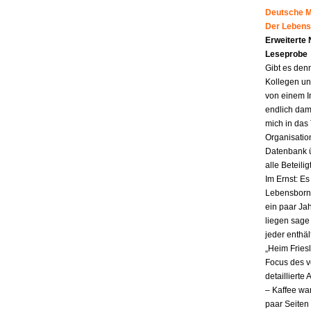
Deutsche Mu
Der Lebens
Erweiterte
Leseprobe
Gibt es den
Kollegen un
von einem I
endlich dam
mich in das
Organisatio
Datenbank ü
alle Beteili
Im Ernst: E
Lebensborn.
ein paar Jah
liegen sag
jeder enthä
„Heim Fries
Focus des v
detailliert
– Kaffee wa
paar Seiten