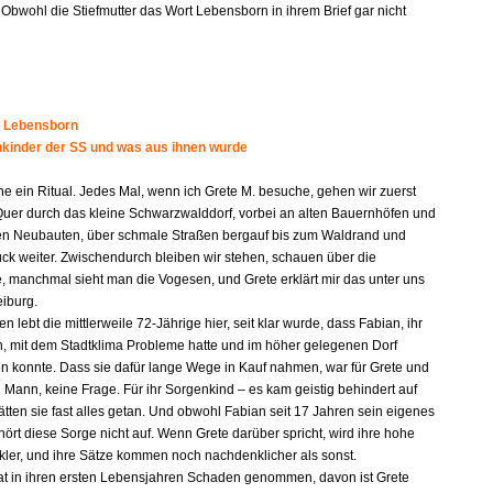
 Obwohl die Stiefmutter das Wort Lebensborn in ihrem Brief gar nicht
 Lebensborn
kinder der SS und was aus ihnen wurde
he ein Ritual. Jedes Mal, wenn ich Grete M. besuche, gehen wir zuerst
Quer durch das kleine Schwarzwalddorf, vorbei an alten Bauernhöfen und
en Neubauten, über schmale Straßen bergauf bis zum Waldrand und
ück weiter. Zwischendurch bleiben wir stehen, schauen über die
 manchmal sieht man die Vogesen, und Grete erklärt mir das unter uns
eiburg.
en lebt die mittlerweile 72-Jährige hier, seit klar wurde, dass Fabian, ihr
n, mit dem Stadtklima Probleme hatte und im höher gelegenen Dorf
n konnte. Dass sie dafür lange Wege in Kauf nahmen, war für Grete und
 Mann, keine Frage. Für ihr Sorgenkind – es kam geistig behindert auf
ätten sie fast alles getan. Und obwohl Fabian seit 17 Jahren sein eigenes
hört diese Sorge nicht auf. Wenn Grete darüber spricht, wird ihre hohe
ler, und ihre Sätze kommen noch nachdenklicher als sonst.
hat in ihren ersten Lebensjahren Schaden genommen, davon ist Grete