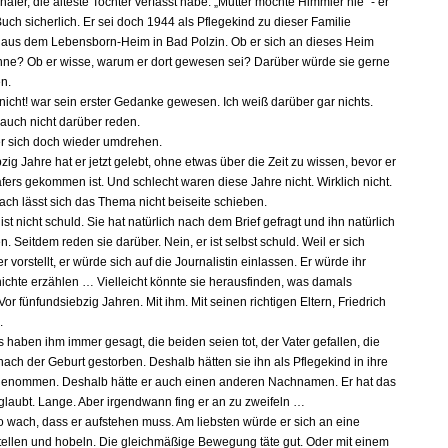
äfer, die älteste Tochter verfasst habe. „Mutter mochte Himmler nie“ - er
ch sicherlich. Er sei doch 1944 als Pflegekind zu dieser Familie
us dem Lebensborn-Heim in Bad Polzin. Ob er sich an dieses Heim
nne? Ob er wisse, warum er dort gewesen sei? Darüber würde sie gerne
en.
 nicht! war sein erster Gedanke gewesen. Ich weiß darüber gar nichts.
 auch nicht darüber reden.
er sich doch wieder umdrehen.
ig Jahre hat er jetzt gelebt, ohne etwas über die Zeit zu wissen, bevor er
fers gekommen ist. Und schlecht waren diese Jahre nicht. Wirklich nicht.
ach lässt sich das Thema nicht beiseite schieben.
ist nicht schuld. Sie hat natürlich nach dem Brief gefragt und ihn natürlich
. Seitdem reden sie darüber. Nein, er ist selbst schuld. Weil er sich
 vorstellt, er würde sich auf die Journalistin einlassen. Er würde ihr
ichte erzählen … Vielleicht könnte sie herausfinden, was damals
. Vor fünfundsiebzig Jahren. Mit ihm. Mit seinen richtigen Eltern, Friedrich
.
 haben ihm immer gesagt, die beiden seien tot, der Vater gefallen, die
nach der Geburt gestorben. Deshalb hätten sie ihn als Pflegekind in ihre
genommen. Deshalb hätte er auch einen anderen Nachnamen. Er hat das
eglaubt. Lange. Aber irgendwann fing er an zu zweifeln …
 so wach, dass er aufstehen muss. Am liebsten würde er sich an eine
ellen und hobeln. Die gleichmäßige Bewegung täte gut. Oder mit einem