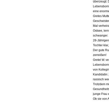
überzeugt. 
Lebensborn-
eine enorme
Gretes Mutte
Geschwister,
Mal verheira
Ostsee, lern
schwanger. E
28-Jährigen
Tochter klar
Der gute Ru
zerreißen!
Gretel W. v
Lebensborn «
von Kollegin
Kandidatin: 
rassisch we
Trotzdem mü
Gesundheits
junge Frau 
Ob sie von 