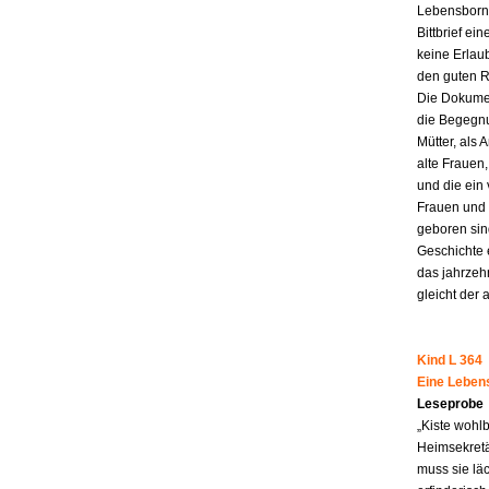
Lebensborn-
Bittbrief ei
keine Erlau
den guten R
Die Dokumen
die Begegnu
Mütter, als 
alte Frauen,
und die ein
Frauen und 
geboren sind
Geschichte 
das jahrzeh
gleicht der 
Kind L 364
Eine Leben
Leseprobe
„Kiste wohl
Heimsekretä
muss sie lä