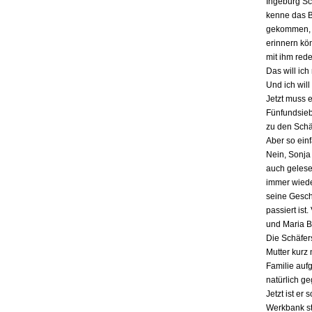
Ingeburg Sch
kenne das Bu
gekommen, a
erinnern kö
mit ihm red
Das will ich
Und ich will
Jetzt muss 
Fünfundsiebz
zu den Schä
Aber so einf
Nein, Sonja 
auch gelesen
immer wieder
seine Gesch
passiert ist
und Maria B
Die Schäfers
Mutter kurz 
Familie auf
natürlich g
Jetzt ist er
Werkbank st