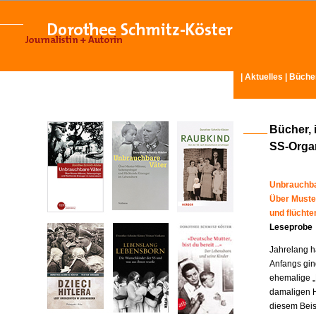
|
Aktuelles
|
Büche
Bücher, 
SS-Organ
Unbrauchba
Über Muste
und flücht
Leseprobe
Jahrelang ha
Anfangs gin
ehemalige „
damaligen H
diesem Beisp