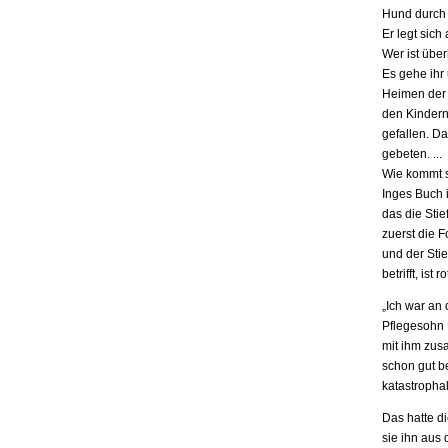
Hund durch 
Er legt sich
Wer ist übe
Es gehe ihr
Heimen der S
den Kindern.
gefallen. D
gebeten. ...
Wie kommt s
Inges Buch i
das die Stie
zuerst die F
und der Stie
betrifft, is
„Ich war an
Pflegesohn K
mit ihm zus
schon gut be
katastrophal
Das hatte d
sie ihn aus 