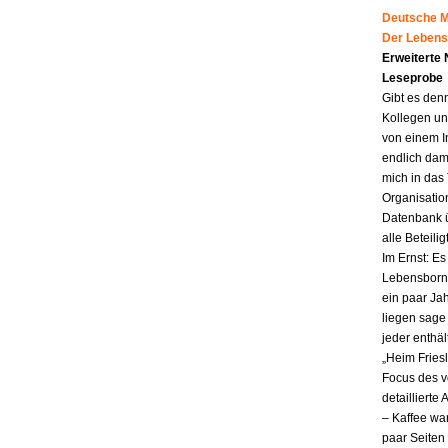
Deutsche Mu
Der Lebens
Erweiterte
Leseprobe
Gibt es den
Kollegen un
von einem I
endlich dam
mich in das
Organisatio
Datenbank ü
alle Beteili
Im Ernst: E
Lebensborn.
ein paar Jah
liegen sag
jeder enthä
„Heim Fries
Focus des v
detailliert
– Kaffee wa
paar Seiten