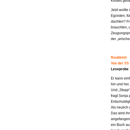
Kindes geste
Jetzt wollt
Egoisten, fü
dachten? Fr
brauchten, 
Zeugungspro
der „arisch
Raubkind
Von der SS
Leseprobe
Er kann ein
hin und her,
Und „Stopp“ 
fragt Sonja 
Entschuldigt
Als neulich 
Das wird ih
angefangen z
ein Buch au