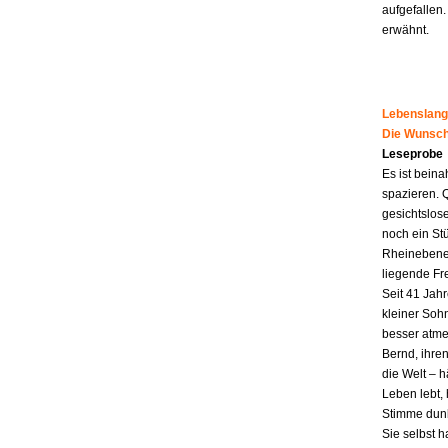
aufgefallen.
erwähnt.
Lebenslang
Die Wunsch
Leseprobe
Es ist beina
spazieren. 
gesichtslos
noch ein St
Rheinebene,
liegende Fr
Seit 41 Jahr
kleiner Soh
besser atme
Bernd, ihren
die Welt – h
Leben lebt, 
Stimme dunk
Sie selbst 