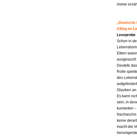
immer erzähl
„Deutsche M
Alltag im 
Leseprobe
Schon in de
Lebensborn-K
Eltern ware
ausgesucht 
Deutete das
Rolle spiel
des Lebensb
aufgefordert
Glauben an 
Es kann nic
sein, in den
kursierten
Nachwuchs f
keine derar
macht die Vo
herumgeiste