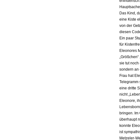
erfinderisch
Hauptsache i
Das Kind, da
eine Kiste 
von der Gebu
diesen Code
Ein paar St
für Kistenfr
Eleonores M
„Größchen“ 
sie tut noch
sondern an e
Frau hat El
Telegramm s
eine dritte 
nicht „Lebe
Eleonore, ih
Lebensbornh
bringen. Im
überhaupt n
konnte Eleo
ist sympath
Metzeler-Wer