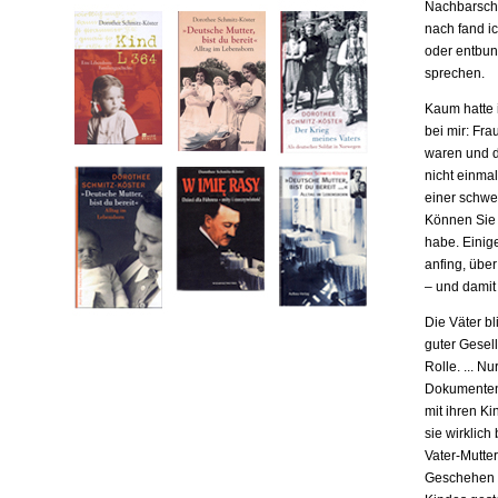
Nachbarscha
nach fand ic
oder entbund
sprechen.
Kaum hatte i
bei mir: Fr
waren und da
nicht einma
einer schwe
Können Sie m
habe. Einige
anfing, übe
– und damit
Die Väter b
guter Gesell
Rolle. ... N
Dokumenten,
mit ihren Ki
sie wirklich
Vater-Mutter
Geschehen b