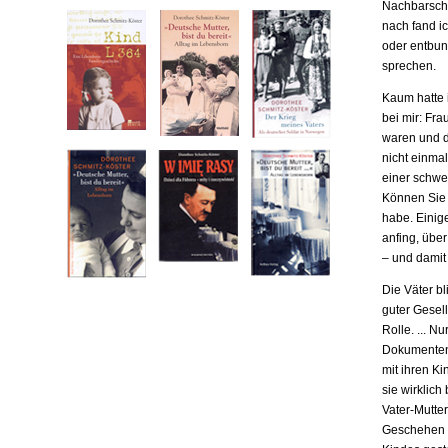
Nachbarscha
nach fand ic
oder entbund
sprechen.
Kaum hatte i
bei mir: Fr
waren und da
nicht einma
einer schwe
Können Sie m
habe. Einige
anfing, übe
– und damit
Die Väter b
guter Gesell
Rolle. ... N
Dokumenten,
mit ihren Ki
sie wirklich
Vater-Mutter
Geschehen b