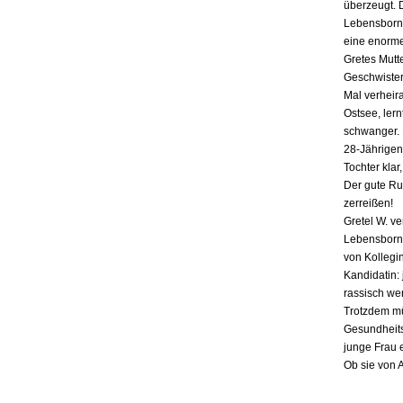
überzeugt. 
Lebensborn-
eine enorme
Gretes Mutte
Geschwister,
Mal verheira
Ostsee, lern
schwanger. E
28-Jährigen
Tochter klar
Der gute Ru
zerreißen!
Gretel W. v
Lebensborn «
von Kollegin
Kandidatin: 
rassisch we
Trotzdem mü
Gesundheits
junge Frau 
Ob sie von 