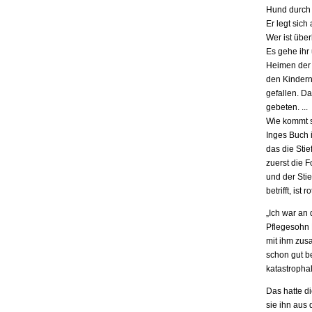
Hund durch 
Er legt sich
Wer ist übe
Es gehe ihr
Heimen der S
den Kindern.
gefallen. D
gebeten. ...
Wie kommt s
Inges Buch i
das die Stie
zuerst die F
und der Stie
betrifft, is
„Ich war an
Pflegesohn K
mit ihm zus
schon gut be
katastrophal
Das hatte d
sie ihn aus 