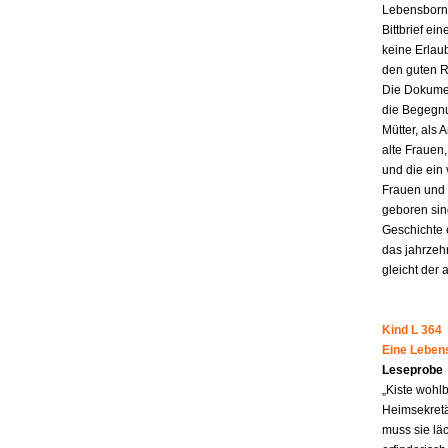
Lebensborn-
Bittbrief ei
keine Erlau
den guten R
Die Dokumen
die Begegnu
Mütter, als 
alte Frauen,
und die ein
Frauen und 
geboren sind
Geschichte 
das jahrzeh
gleicht der 
Kind L 364
Eine Leben
Leseprobe
„Kiste wohl
Heimsekretä
muss sie lä