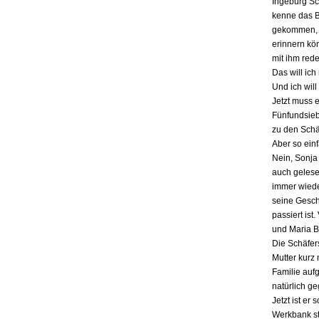
Ingeburg Sch
kenne das Bu
gekommen, a
erinnern kö
mit ihm red
Das will ich
Und ich will
Jetzt muss 
Fünfundsiebz
zu den Schä
Aber so einf
Nein, Sonja 
auch gelesen
immer wieder
seine Gesch
passiert ist
und Maria B
Die Schäfers
Mutter kurz 
Familie auf
natürlich g
Jetzt ist er
Werkbank st