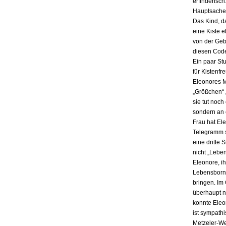
erfinderisch
Hauptsache i
Das Kind, da
eine Kiste 
von der Gebu
diesen Code
Ein paar St
für Kistenfr
Eleonores M
„Größchen“ 
sie tut noch
sondern an e
Frau hat El
Telegramm s
eine dritte 
nicht „Lebe
Eleonore, ih
Lebensbornh
bringen. Im
überhaupt n
konnte Eleo
ist sympath
Metzeler-Wer