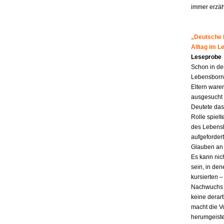
immer erzähl
„Deutsche M
Alltag im 
Leseprobe
Schon in de
Lebensborn-K
Eltern ware
ausgesucht 
Deutete das
Rolle spiel
des Lebensb
aufgefordert
Glauben an 
Es kann nic
sein, in den
kursierten
Nachwuchs f
keine derar
macht die Vo
herumgeiste