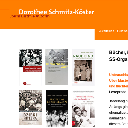
|
Aktuelles
|
Büche
Bücher, 
SS-Organ
Unbrauchba
Über Muste
und flücht
Leseprobe
Jahrelang ha
Anfangs gin
ehemalige „
damaligen H
diesem Beisp