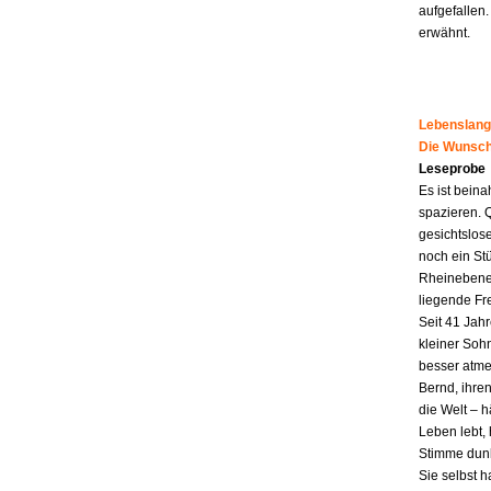
aufgefallen.
erwähnt.
Lebenslang
Die Wunsch
Leseprobe
Es ist beina
spazieren. 
gesichtslos
noch ein St
Rheinebene,
liegende Fr
Seit 41 Jahr
kleiner Soh
besser atme
Bernd, ihren
die Welt – h
Leben lebt, 
Stimme dunk
Sie selbst 