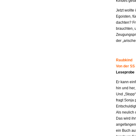
Kindes geste
Jetzt wollt
Egoisten, fü
dachten? Fr
brauchten, 
Zeugungspro
der „arisch
Raubkind
Von der SS
Leseprobe
Er kann ein
hin und her,
Und „Stopp“ 
fragt Sonja 
Entschuldigt
Als neulich 
Das wird ih
angefangen z
ein Buch au