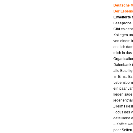
Deutsche Mu
Der Lebens
Erweiterte
Leseprobe
Gibt es den
Kollegen un
von einem I
endlich dam
mich in das
Organisatio
Datenbank ü
alle Beteili
Im Ernst: E
Lebensborn.
ein paar Jah
liegen sag
jeder enthä
„Heim Fries
Focus des v
detailliert
– Kaffee wa
paar Seiten