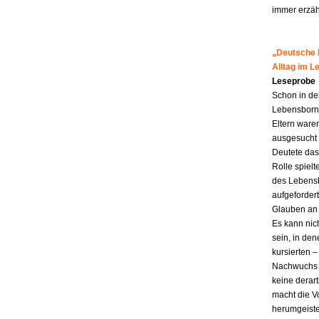
immer erzähl
„Deutsche M
Alltag im 
Leseprobe
Schon in de
Lebensborn-K
Eltern ware
ausgesucht 
Deutete das
Rolle spiel
des Lebensb
aufgefordert
Glauben an 
Es kann nic
sein, in den
kursierten
Nachwuchs f
keine derar
macht die Vo
herumgeiste