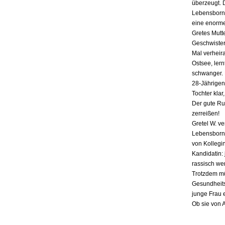
überzeugt. 
Lebensborn-
eine enorme
Gretes Mutte
Geschwister,
Mal verheira
Ostsee, lern
schwanger. E
28-Jährigen
Tochter klar
Der gute Ru
zerreißen!
Gretel W. v
Lebensborn «
von Kollegin
Kandidatin: 
rassisch we
Trotzdem mü
Gesundheits
junge Frau 
Ob sie von 