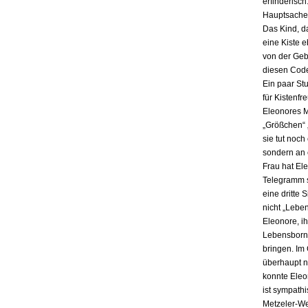
erfinderisch
Hauptsache i
Das Kind, da
eine Kiste 
von der Gebu
diesen Code
Ein paar St
für Kistenfr
Eleonores M
„Größchen“ 
sie tut noch
sondern an e
Frau hat El
Telegramm s
eine dritte 
nicht „Lebe
Eleonore, ih
Lebensbornh
bringen. Im
überhaupt n
konnte Eleo
ist sympath
Metzeler-Wer