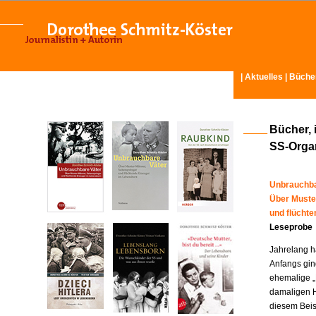
|
Aktuelles
|
Büche
Bücher, 
SS-Organ
Unbrauchba
Über Muste
und flücht
Leseprobe
Jahrelang ha
Anfangs gin
ehemalige „
damaligen H
diesem Beisp