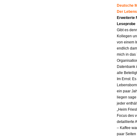
Deutsche Mu
Der Lebens
Erweiterte
Leseprobe
Gibt es den
Kollegen un
von einem I
endlich dam
mich in das
Organisatio
Datenbank ü
alle Beteili
Im Ernst: E
Lebensborn.
ein paar Jah
liegen sag
jeder enthä
„Heim Fries
Focus des v
detailliert
– Kaffee wa
paar Seiten