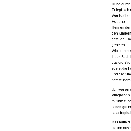
Hund durch 
Er legt sich
Wer ist übe
Es gehe ihr
Heimen der S
den Kindern.
gefallen. D
gebeten. ...
Wie kommt s
Inges Buch i
das die Stie
zuerst die F
und der Stie
betrifft, is
„Ich war an
Pflegesohn K
mit ihm zus
schon gut be
katastrophal
Das hatte d
sie ihn aus 