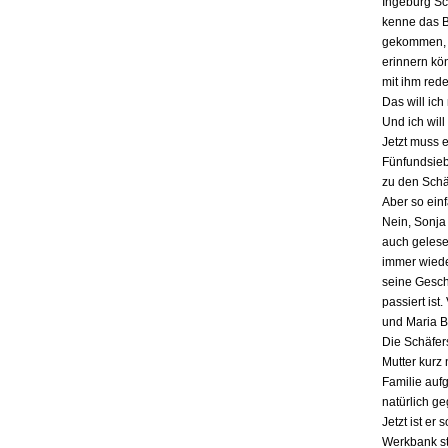
Ingeburg Sch
kenne das Bu
gekommen, a
erinnern kö
mit ihm red
Das will ich
Und ich will
Jetzt muss 
Fünfundsiebz
zu den Schä
Aber so einf
Nein, Sonja 
auch gelesen
immer wieder
seine Gesch
passiert ist
und Maria B
Die Schäfers
Mutter kurz 
Familie auf
natürlich g
Jetzt ist er
Werkbank st