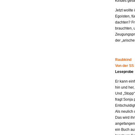
Kindes geste
Jetzt wollt
Egoisten, fü
dachten? Fr
brauchten, 
Zeugungspro
der „arisch
Raubkind
Von der SS
Leseprobe
Er kann ein
hin und her,
Und „Stopp“ 
fragt Sonja 
Entschuldigt
Als neulich 
Das wird ih
angefangen z
ein Buch au