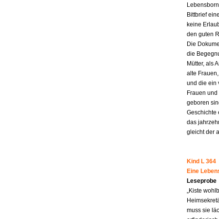
Lebensborn-
Bittbrief ei
keine Erlau
den guten R
Die Dokumen
die Begegnu
Mütter, als 
alte Frauen,
und die ein
Frauen und 
geboren sind
Geschichte 
das jahrzeh
gleicht der 
Kind L 364
Eine Leben
Leseprobe
„Kiste wohl
Heimsekretä
muss sie lä