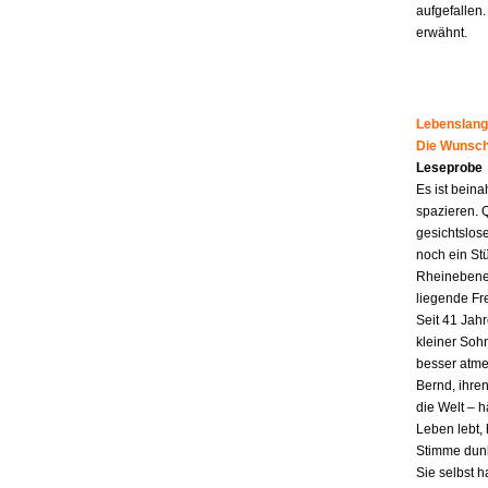
aufgefallen.
erwähnt.
Lebenslang
Die Wunsch
Leseprobe
Es ist beina
spazieren. 
gesichtslos
noch ein St
Rheinebene,
liegende Fr
Seit 41 Jahr
kleiner Soh
besser atme
Bernd, ihren
die Welt – h
Leben lebt, 
Stimme dunk
Sie selbst 