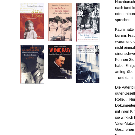
Nachbarscha
nach fand ic
oder entbund
sprechen.
Kaum hatte i
bei mir: Fr
waren und da
nicht einma
einer schwe
Können Sie m
habe. Einige
anfing, übe
– und damit
Die Väter b
guter Gesell
Rolle. ... N
Dokumenten,
mit ihren Ki
sie wirklich
Vater-Mutter
Geschehen b