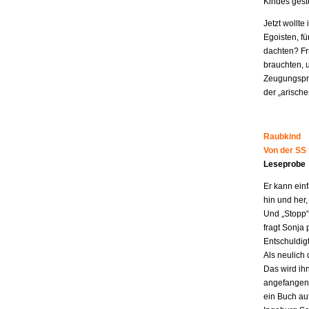
Kindes geste
Jetzt wollt
Egoisten, fü
dachten? Fr
brauchten, 
Zeugungspro
der „arisch
Raubkind
Von der SS
Leseprobe
Er kann ein
hin und her,
Und „Stopp“ 
fragt Sonja 
Entschuldigt
Als neulich 
Das wird ih
angefangen z
ein Buch au