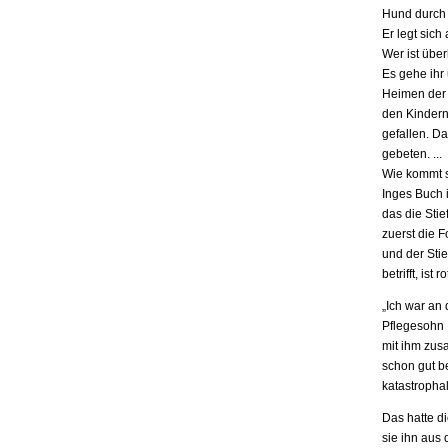
Hund durch 
Er legt sich
Wer ist übe
Es gehe ihr
Heimen der S
den Kindern.
gefallen. D
gebeten. ...
Wie kommt s
Inges Buch i
das die Stie
zuerst die F
und der Stie
betrifft, is
„Ich war an
Pflegesohn K
mit ihm zus
schon gut be
katastrophal
Das hatte d
sie ihn aus 