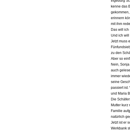
Ingeburg Sch
kenne das Bu
gekommen, a
erinnern kö
mit ihm red
Das will ich
Und ich will
Jetzt muss 
Fünfundsiebz
zu den Schä
Aber so einf
Nein, Sonja 
auch gelesen
immer wieder
seine Gesch
passiert ist
und Maria B
Die Schäfers
Mutter kurz 
Familie auf
natürlich g
Jetzt ist er
Werkbank st