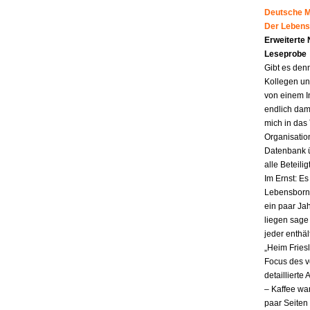
Deutsche Mu
Der Lebens
Erweiterte
Leseprobe
Gibt es den
Kollegen un
von einem I
endlich dam
mich in das
Organisatio
Datenbank ü
alle Beteili
Im Ernst: E
Lebensborn.
ein paar Jah
liegen sag
jeder enthä
„Heim Fries
Focus des v
detailliert
– Kaffee wa
paar Seiten