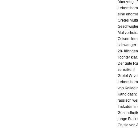
überzeugt. 
Lebensborn-
eine enorme
Gretes Mutte
Geschwister,
Mal verheira
Ostsee, lern
schwanger. E
28-Jährigen
Tochter klar
Der gute Ru
zerreißen!
Gretel W. v
Lebensborn «
von Kollegin
Kandidatin: 
rassisch we
Trotzdem mü
Gesundheits
junge Frau 
Ob sie von 