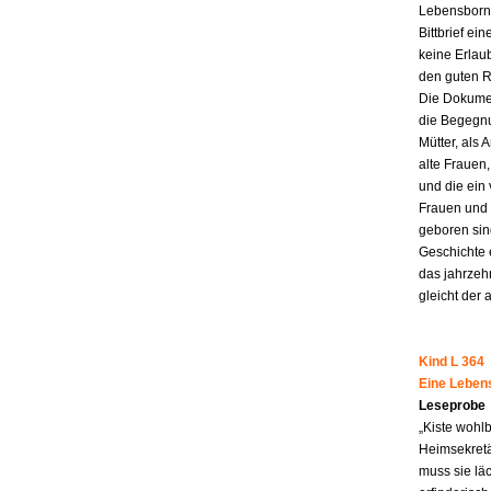
Lebensborn-
Bittbrief ei
keine Erlau
den guten R
Die Dokumen
die Begegnu
Mütter, als 
alte Frauen,
und die ein
Frauen und 
geboren sind
Geschichte 
das jahrzeh
gleicht der 
Kind L 364
Eine Leben
Leseprobe
„Kiste wohl
Heimsekretä
muss sie lä