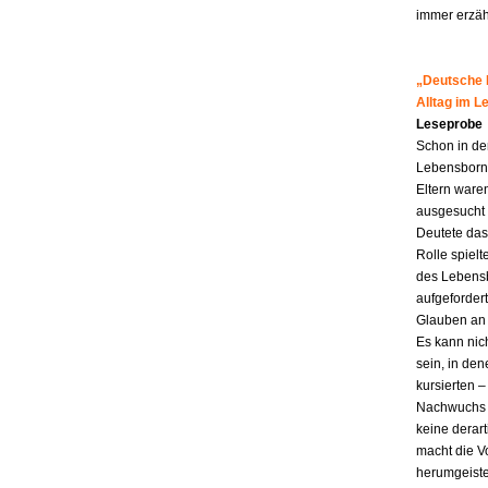
immer erzähl
„Deutsche M
Alltag im 
Leseprobe
Schon in de
Lebensborn-K
Eltern ware
ausgesucht 
Deutete das
Rolle spiel
des Lebensb
aufgefordert
Glauben an 
Es kann nic
sein, in den
kursierten
Nachwuchs f
keine derar
macht die Vo
herumgeiste