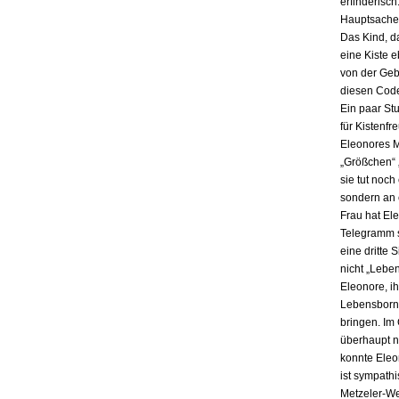
erfinderisch
Hauptsache i
Das Kind, da
eine Kiste 
von der Gebu
diesen Code
Ein paar St
für Kistenfr
Eleonores M
„Größchen“ 
sie tut noch
sondern an e
Frau hat El
Telegramm s
eine dritte 
nicht „Lebe
Eleonore, ih
Lebensbornh
bringen. Im
überhaupt n
konnte Eleo
ist sympath
Metzeler-Wer