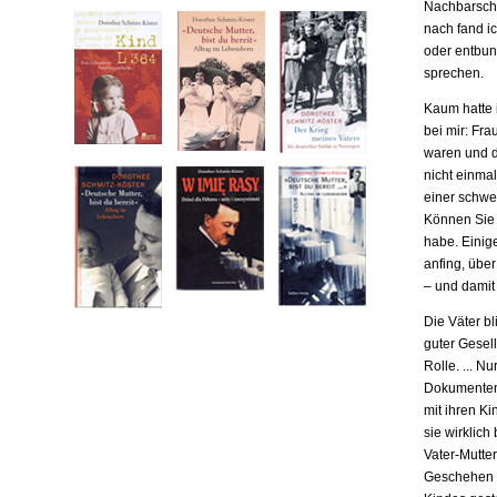
Nachbarscha
nach fand ic
oder entbund
sprechen.
Kaum hatte i
bei mir: Fr
waren und da
nicht einma
einer schwe
Können Sie m
habe. Einige
anfing, übe
– und damit
Die Väter b
guter Gesell
Rolle. ... N
Dokumenten,
mit ihren Ki
sie wirklich
Vater-Mutter
Geschehen b