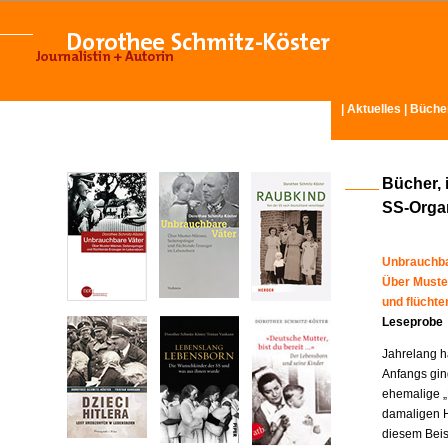
|
Aktuelles
|
Büche
Bücher, 
SS-Organ
Unbrauchba
Über Muste
und flücht
Leseprobe
Jahrelang ha
Anfangs gin
ehemalige „
damaligen H
diesem Beisp