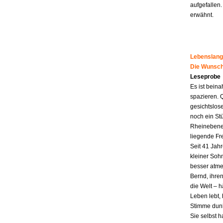
aufgefallen.
erwähnt.
Lebenslang
Die Wunsch
Leseprobe
Es ist beina
spazieren. 
gesichtslos
noch ein St
Rheinebene,
liegende Fr
Seit 41 Jahr
kleiner Soh
besser atme
Bernd, ihren
die Welt – h
Leben lebt, 
Stimme dunk
Sie selbst 