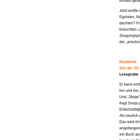
Kindes geste
Jetzt wollt
Egoisten, fü
dachten? Fr
brauchten, 
Zeugungspro
der „arisch
Raubkind
Von der SS
Leseprobe
Er kann ein
hin und her,
Und „Stopp“ 
fragt Sonja 
Entschuldigt
Als neulich 
Das wird ih
angefangen z
ein Buch au