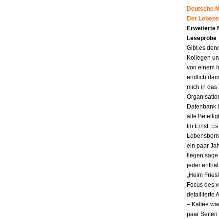
Deutsche Mu
Der Lebens
Erweiterte
Leseprobe
Gibt es den
Kollegen un
von einem I
endlich dam
mich in das
Organisatio
Datenbank ü
alle Beteili
Im Ernst: E
Lebensborn.
ein paar Jah
liegen sag
jeder enthä
„Heim Fries
Focus des v
detailliert
– Kaffee wa
paar Seiten