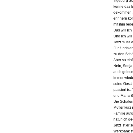
Ingeburg Sch
kenne das Bu
gekommen, a
erinnern kö
mit ihm red
Das will ich
Und ich will
Jetzt muss 
Fünfundsiebz
zu den Schä
Aber so einf
Nein, Sonja 
auch gelesen
immer wieder
seine Gesch
passiert ist
und Maria B
Die Schäfers
Mutter kurz 
Familie auf
natürlich g
Jetzt ist er
Werkbank st