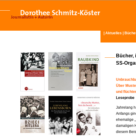
|
Aktuelles
|
Büche
Bücher, 
SS-Organ
Unbrauchba
Über Muste
und flücht
Leseprobe
Jahrelang ha
Anfangs gin
ehemalige „
damaligen H
diesem Beisp