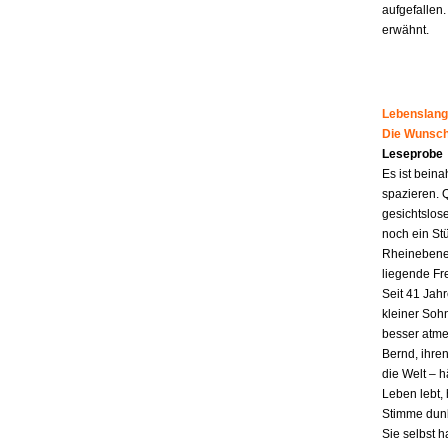
aufgefallen.
erwähnt.
Lebenslang
Die Wunsch
Leseprobe
Es ist beina
spazieren. 
gesichtslos
noch ein St
Rheinebene,
liegende Fr
Seit 41 Jahr
kleiner Soh
besser atme
Bernd, ihren
die Welt – h
Leben lebt, 
Stimme dunk
Sie selbst 