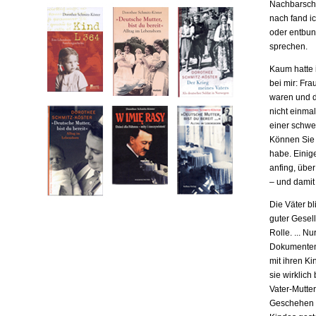
Nachbarscha
nach fand ic
oder entbund
sprechen.
Kaum hatte i
bei mir: Fr
waren und da
nicht einma
einer schwe
Können Sie m
habe. Einige
anfing, übe
– und damit
Die Väter b
guter Gesell
Rolle. ... N
Dokumenten,
mit ihren Ki
sie wirklich
Vater-Mutter
Geschehen b