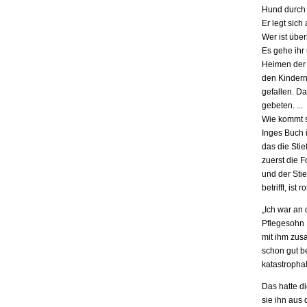
Hund durch 
Er legt sich
Wer ist übe
Es gehe ihr
Heimen der S
den Kindern.
gefallen. D
gebeten. ...
Wie kommt s
Inges Buch i
das die Stie
zuerst die F
und der Stie
betrifft, is
„Ich war an
Pflegesohn K
mit ihm zus
schon gut be
katastrophal
Das hatte d
sie ihn aus 