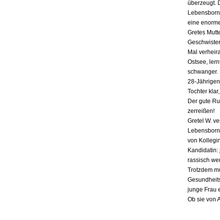
überzeugt. 
Lebensborn-
eine enorme
Gretes Mutte
Geschwister,
Mal verheira
Ostsee, lern
schwanger. E
28-Jährigen
Tochter klar
Der gute Ru
zerreißen!
Gretel W. v
Lebensborn «
von Kollegin
Kandidatin: 
rassisch we
Trotzdem mü
Gesundheits
junge Frau 
Ob sie von 