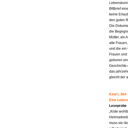
Lebensborn-
Bittbrief ei
keine Erlau
den guten R
Die Dokumen
die Begegnu
Mütter, als 
alte Frauen,
und die ein
Frauen und 
geboren sind
Geschichte 
das jahrzeh
gleicht der 
Kind L 364
Eine Leben
Leseprobe
„Kiste wohl
Heimsekretä
muss sie lä