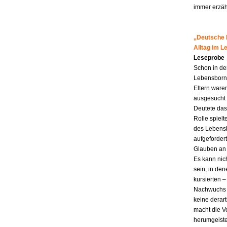
immer erzähl
„Deutsche M
Alltag im 
Leseprobe
Schon in de
Lebensborn-K
Eltern ware
ausgesucht 
Deutete das
Rolle spiel
des Lebensb
aufgefordert
Glauben an 
Es kann nic
sein, in den
kursierten
Nachwuchs f
keine derar
macht die Vo
herumgeiste