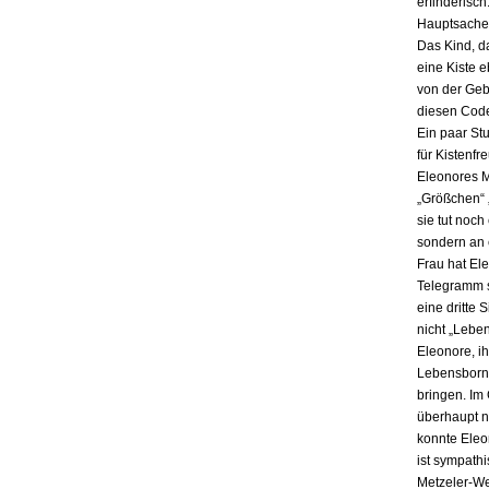
erfinderisch
Hauptsache i
Das Kind, da
eine Kiste 
von der Gebu
diesen Code
Ein paar St
für Kistenfr
Eleonores M
„Größchen“ 
sie tut noch
sondern an e
Frau hat El
Telegramm s
eine dritte 
nicht „Lebe
Eleonore, ih
Lebensbornh
bringen. Im
überhaupt n
konnte Eleo
ist sympath
Metzeler-Wer