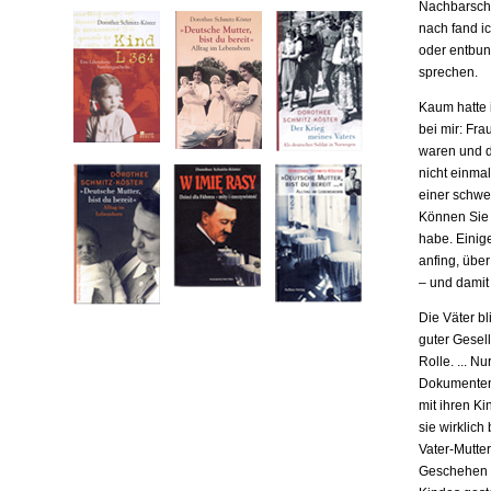
Nachbarscha
nach fand ic
oder entbund
sprechen.
Kaum hatte i
bei mir: Fr
waren und da
nicht einma
einer schwe
Können Sie m
habe. Einige
anfing, übe
– und damit
Die Väter b
guter Gesell
Rolle. ... N
Dokumenten,
mit ihren Ki
sie wirklich
Vater-Mutter
Geschehen b