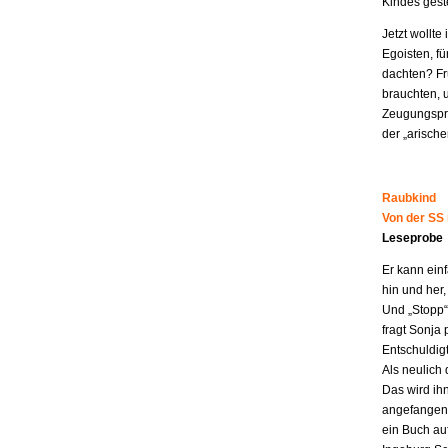
Kindes geste
Jetzt wollt
Egoisten, fü
dachten? Fr
brauchten, 
Zeugungspro
der „arisch
Raubkind
Von der SS
Leseprobe
Er kann ein
hin und her,
Und „Stopp“ 
fragt Sonja 
Entschuldigt
Als neulich 
Das wird ih
angefangen z
ein Buch au