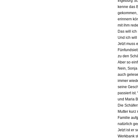
Ingeburg Sch
kenne das Bu
gekommen, a
erinnern kö
mit ihm red
Das will ich
Und ich will
Jetzt muss 
Fünfundsiebz
zu den Schä
Aber so einf
Nein, Sonja 
auch gelesen
immer wieder
seine Gesch
passiert ist
und Maria B
Die Schäfers
Mutter kurz 
Familie auf
natürlich g
Jetzt ist er
Werkbank st