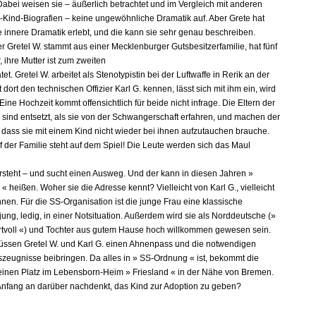
Dabei weisen sie – äußerlich betrachtet und im Vergleich mit anderen
Kind-Biografien – keine ungewöhnliche Dramatik auf. Aber Grete hat
 innere Dramatik erlebt, und die kann sie sehr genau beschreiben.
r Gretel W. stammt aus einer Mecklenburger Gutsbesitzerfamilie, hat fünf
 ihre Mutter ist zum zweiten
tet. Gretel W. arbeitet als Stenotypistin bei der Luftwaffe in Rerik an der
t dort den technischen Offizier Karl G. kennen, lässt sich mit ihm ein, wird
ine Hochzeit kommt offensichtlich für beide nicht infrage. Die Eltern der
 sind entsetzt, als sie von der Schwangerschaft erfahren, und machen der
, dass sie mit einem Kind nicht wieder bei ihnen aufzutauchen brauche.
f der Familie steht auf dem Spiel! Die Leute werden sich das Maul
ersteht – und sucht einen Ausweg. Und der kann in diesen Jahren »
 heißen. Woher sie die Adresse kennt? Vielleicht von Karl G., vielleicht
nen. Für die SS-Organisation ist die junge Frau eine klassische
jung, ledig, in einer Notsituation. Außerdem wird sie als Norddeutsche (»
rtvoll «) und Tochter aus gutem Hause hoch willkommen gewesen sein.
ssen Gretel W. und Karl G. einen Ahnenpass und die notwendigen
zeugnisse beibringen. Da alles in » SS-Ordnung « ist, bekommt die
einen Platz im Lebensborn-Heim » Friesland « in der Nähe von Bremen.
Anfang an darüber nachdenkt, das Kind zur Adoption zu geben?