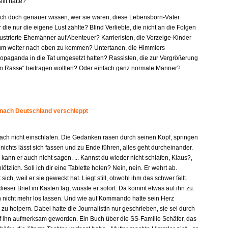
llt hatte?
e ich doch genauer wissen, wer sie waren, diese Lebensborn-Väter.
r die nur die eigene Lust zählte? Blind Verliebte, die nicht an die Folgen
ustrierte Ehemänner auf Abenteuer? Karrieristen, die Vorzeige-Kinder
um weiter nach oben zu kommen? Untertanen, die Himmlers
paganda in die Tat umgesetzt hatten? Rassisten, die zur Vergrößerung
en Rasse“ beitragen wollten? Oder einfach ganz normale Männer?
 nach Deutschland verschleppt
fach nicht einschlafen. Die Gedanken rasen durch seinen Kopf, springen
 nichts lässt sich fassen und zu Ende führen, alles geht durcheinander.
kann er auch nicht sagen. ... Kannst du wieder nicht schlafen, Klaus?,
plötzlich. Soll ich dir eine Tablette holen? Nein, nein. Er wehrt ab.
 sich, weil er sie geweckt hat. Liegt still, obwohl ihm das schwer fällt.
dieser Brief im Kasten lag, wusste er sofort: Da kommt etwas auf ihn zu.
n nicht mehr los lassen. Und wie auf Kommando hatte sein Herz
u holpern. Dabei hatte die Journalistin nur geschrieben, sie sei durch
f ihn aufmerksam geworden. Ein Buch über die SS-Familie Schäfer, das