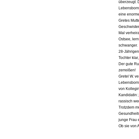
überzeugt. 
Lebensborn-
eine enorme
Gretes Mutte
Geschwister,
Mal verheira
Ostsee, lern
schwanger. E
28-Jährigen
Tochter klar
Der gute Ru
zerreißen!
Gretel W. v
Lebensborn «
von Kollegin
Kandidatin: 
rassisch we
Trotzdem mü
Gesundheits
junge Frau 
Ob sie von 