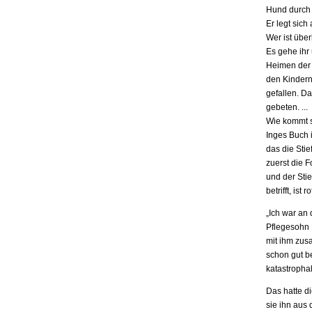
Hund durch 
Er legt sich
Wer ist übe
Es gehe ihr
Heimen der S
den Kindern.
gefallen. D
gebeten. ...
Wie kommt s
Inges Buch i
das die Stie
zuerst die F
und der Stie
betrifft, is
„Ich war an
Pflegesohn K
mit ihm zus
schon gut be
katastrophal
Das hatte d
sie ihn aus 