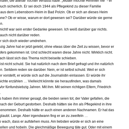
äfer, die älteste Tochter verfasst habe. „Mutter mochte Himmler nie“ - er
ch sicherlich. Er sei doch 1944 als Pflegekind zu dieser Familie
us dem Lebensborn-Heim in Bad Polzin. Ob er sich an dieses Heim
nne? Ob er wisse, warum er dort gewesen sei? Darüber würde sie gerne
en.
 nicht! war sein erster Gedanke gewesen. Ich weiß darüber gar nichts.
 auch nicht darüber reden.
er sich doch wieder umdrehen.
ig Jahre hat er jetzt gelebt, ohne etwas über die Zeit zu wissen, bevor er
fers gekommen ist. Und schlecht waren diese Jahre nicht. Wirklich nicht.
ach lässt sich das Thema nicht beiseite schieben.
ist nicht schuld. Sie hat natürlich nach dem Brief gefragt und ihn natürlich
. Seitdem reden sie darüber. Nein, er ist selbst schuld. Weil er sich
 vorstellt, er würde sich auf die Journalistin einlassen. Er würde ihr
ichte erzählen … Vielleicht könnte sie herausfinden, was damals
. Vor fünfundsiebzig Jahren. Mit ihm. Mit seinen richtigen Eltern, Friedrich
.
 haben ihm immer gesagt, die beiden seien tot, der Vater gefallen, die
nach der Geburt gestorben. Deshalb hätten sie ihn als Pflegekind in ihre
genommen. Deshalb hätte er auch einen anderen Nachnamen. Er hat das
eglaubt. Lange. Aber irgendwann fing er an zu zweifeln …
 so wach, dass er aufstehen muss. Am liebsten würde er sich an eine
ellen und hobeln. Die gleichmäßige Bewegung täte gut. Oder mit einem