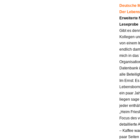
Deutsche Mu
Der Lebens
Erweiterte
Leseprobe
Gibt es den
Kollegen un
von einem I
endlich dam
mich in das
Organisatio
Datenbank ü
alle Beteili
Im Ernst: E
Lebensborn.
ein paar Jah
liegen sag
jeder enthä
„Heim Fries
Focus des v
detailliert
– Kaffee wa
paar Seiten