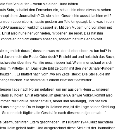
die Straßen laufen – wenn sie einen Hund hätten. ...
 aufs Sofa, schaltet den Fernseher ein, schaut hin ohne etwas zu sehen.
rhaupt diese Journalistin? Ob sie seine Geschichte ausschlachten will?
 um den Lebensborn, hat sie gestern am Telefon gesagt. Und was in den
S-Organisation wirklich passiert ist. Mit den Müttern und vor allem mit
 Er ist also nur einer von vielen, mit denen sie redet. Das hat ihm
a konnte er ihr nicht einfach absagen, sondern hat um Bedenkzeit
ie eigentlich darauf, dass er etwas mit dem Lebensborn zu tun hat? In
st davon nicht die Rede. Oder doch? Er steht auf und holt sich das Buch,
fschwester über ihre Familie geschrieben hat. Wie immer schaut er sich
otos im Mittelteil an. Das letzte Bild zeigt ihn mit den vier Schäfer-Kindern
fmutter. … Er blättert nach vorn, wo ein Zettel steckt. Die Stelle, die ihn
t rot angestrichen. Sie stammt aus einem Brief der Stiefmutter:
 diesem Tage nach Polzin gefahren, um mir aus dem Heim … unseren
laus zu holen. Er ist elternlos, im gleichen Alter wie Volker, kommt also
ammen zur Schule, sieht nett aus, blond und blauäugig, und hat sich
i uns eingelebt. Da er lange in Heimen war, ist die Lage seiner Kleidung
. So renne ich täglich alle Geschäfte nach diesem und jenem ab ...“
ie Stiefmutter ihren Eltern geschrieben. Im Frühjahr 1944, kurz nachdem
dem Heim geholt hatte. Und ausgerechnet diese Stelle ist der Journalistin