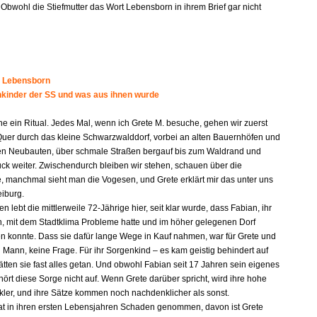
 Obwohl die Stiefmutter das Wort Lebensborn in ihrem Brief gar nicht
 Lebensborn
kinder der SS und was aus ihnen wurde
he ein Ritual. Jedes Mal, wenn ich Grete M. besuche, gehen wir zuerst
Quer durch das kleine Schwarzwalddorf, vorbei an alten Bauernhöfen und
en Neubauten, über schmale Straßen bergauf bis zum Waldrand und
ück weiter. Zwischendurch bleiben wir stehen, schauen über die
 manchmal sieht man die Vogesen, und Grete erklärt mir das unter uns
eiburg.
en lebt die mittlerweile 72-Jährige hier, seit klar wurde, dass Fabian, ihr
n, mit dem Stadtklima Probleme hatte und im höher gelegenen Dorf
n konnte. Dass sie dafür lange Wege in Kauf nahmen, war für Grete und
 Mann, keine Frage. Für ihr Sorgenkind – es kam geistig behindert auf
ätten sie fast alles getan. Und obwohl Fabian seit 17 Jahren sein eigenes
hört diese Sorge nicht auf. Wenn Grete darüber spricht, wird ihre hohe
ler, und ihre Sätze kommen noch nachdenklicher als sonst.
hat in ihren ersten Lebensjahren Schaden genommen, davon ist Grete