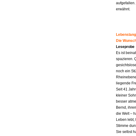
aufgefallen.
erwähnt.
Lebenslang
Die Wunsch
Leseprobe
Es ist beina
spazieren. 
gesichtslos
noch ein St
Rheinebene,
liegende Fr
Seit 41 Jahr
kleiner Soh
besser atme
Bernd, ihren
die Welt – h
Leben lebt, 
Stimme dunk
Sie selbst 