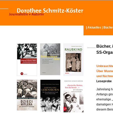
|
Aktuelles
|
Büche
Bücher, 
SS-Organ
Unbrauchba
Über Muste
und flücht
Leseprobe
Jahrelang ha
Anfangs gin
ehemalige „
damaligen H
diesem Beisp