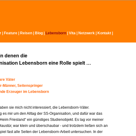
r
|
Feature
|
Reisen
|
Blog
|
Lebensborn
|
Vita
|
Netzwerk
|
Kontakt
|
in denen die
isation Lebensborn eine Rolle spielt …
re Väter
r-Männer, Seitenspringer
ende Erzeuger im Lebensborn
ben sie mich nicht interessiert, die Lebensborn-Väter.
g es mir um den Alltag der SS-Organisation, und dafür war das
Heim Friesland“ ein günstiges Studienobjekt. Es lag vor meiner
austür, war klein und überschaubar - und trotzdem ließen sich an
iel fast alle Seiten der Lebensborn-Arbeit untersuchen. In der