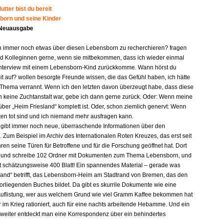
tter bist du bereit
born und seine Kinder
 Neuausgabe
n immer noch etwas über diesen Lebensborn zu recherchieren? fragen
d Kolleginnen gerne, wenn sie mitbekommen, dass ich wieder einmal
nterview mit einem Lebensborn-Kind zurückkomme. Wann hörst du
it auf? wollen besorgte Freunde wissen, die das Gefühl haben, ich hätte
 Thema verrannt. Wenn ich den letzten davon überzeugt habe, dass diese
n keine Zuchtanstalt war, gebe ich dann gerne zurück. Oder: Wenn meine
ber „Heim Friesland“ komplett ist. Oder, schon ziemlich genervt: Wenn
gten tot sind und ich niemand mehr ausfragen kann.
s gibt immer noch neue, überraschende Informationen über den
 Zum Beispiel im Archiv des Internationalen Roten Kreuzes, das erst seit
ren seine Türen für Betroffene und für die Forschung geöffnet hat. Dort
e und schreibe 102 Ordner mit Dokumenten zum Thema Lebensborn, und
lt schätzungsweise 400 Blatt! Ein spannendes Material – gerade was
land“ betrifft, das Lebensborn-Heim am Stadtrand von Bremen, das den
orliegenden Buches bildet. Da gibt es skurrile Dokumente wie eine
e Auflistung, wer aus welchem Grund wie viel Gramm Kaffee bekommen hat
r im Krieg rationiert, auch für eine nachts arbeitende Hebamme. Und ein
 weiter entdeckt man eine Korrespondenz über ein behindertes