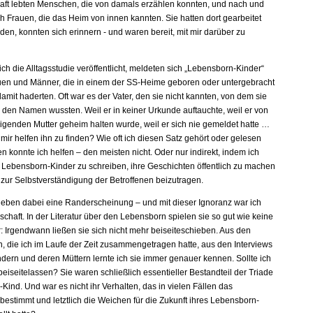
ft lebten Menschen, die von damals erzählen konnten, und nach und
h Frauen, die das Heim von innen kannten. Sie hatten dort gearbeitet
en, konnten sich erinnern - und waren bereit, mit mir darüber zu
ch die Alltagsstudie veröffentlicht, meldeten sich „Lebensborn-Kinder“
auen und Männer, die in einem der SS-Heime geboren oder untergebracht
mit haderten. Oft war es der Vater, den sie nicht kannten, von dem sie
l den Namen wussten. Weil er in keiner Urkunde auftauchte, weil er von
igenden Mutter geheim halten wurde, weil er sich nie gemeldet hatte …
ir helfen ihn zu finden? Wie oft ich diesen Satz gehört oder gelesen
n konnte ich helfen – den meisten nicht. Oder nur indirekt, indem ich
r Lebensborn-Kinder zu schreiben, ihre Geschichten öffentlich zu machen
 zur Selbstverständigung der Betroffenen beizutragen.
lieben dabei eine Randerscheinung – und mit dieser Ignoranz war ich
schaft. In der Literatur über den Lebensborn spielen sie so gut wie keine
ur: Irgendwann ließen sie sich nicht mehr beiseiteschieben. Aus den
 die ich im Laufe der Zeit zusammengetragen hatte, aus den Interviews
ndern und deren Müttern lernte ich sie immer genauer kennen. Sollte ich
 beiseitelassen? Sie waren schließlich essentieller Bestandteil der Triade
-Kind. Und war es nicht ihr Verhalten, das in vielen Fällen das
estimmt und letztlich die Weichen für die Zukunft ihres Lebensborn-