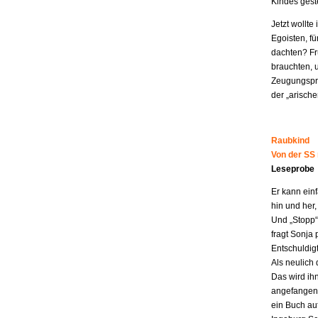
Kindes geste
Jetzt wollt
Egoisten, fü
dachten? Fr
brauchten, 
Zeugungspro
der „arisch
Raubkind
Von der SS
Leseprobe
Er kann ein
hin und her,
Und „Stopp“ 
fragt Sonja 
Entschuldigt
Als neulich 
Das wird ih
angefangen z
ein Buch au