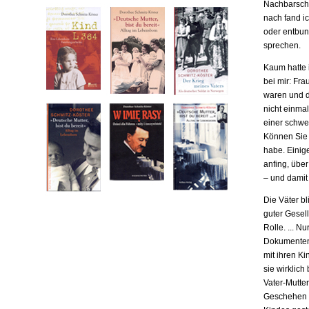
Nachbarscha
nach fand ic
oder entbund
sprechen.
Kaum hatte i
bei mir: Fr
waren und da
nicht einma
einer schwe
Können Sie m
habe. Einige
anfing, übe
– und damit
Die Väter b
guter Gesell
Rolle. ... N
Dokumenten,
mit ihren Ki
sie wirklich
Vater-Mutter
Geschehen b