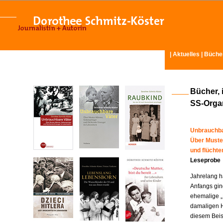
|
Aktuelles
|
Büche
Bücher, 
SS-Organ
Unbrauchba
Über Muste
und flücht
Leseprobe
Jahrelang ha
Anfangs gin
ehemalige „
damaligen H
diesem Beisp