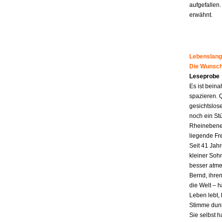
aufgefallen.
erwähnt.
Lebenslang
Die Wunsch
Leseprobe
Es ist beina
spazieren. 
gesichtslos
noch ein St
Rheinebene,
liegende Fr
Seit 41 Jahr
kleiner Soh
besser atme
Bernd, ihren
die Welt – h
Leben lebt, 
Stimme dunk
Sie selbst 