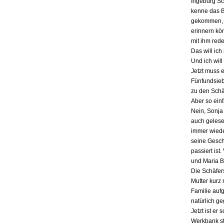
Ingeburg Sch
kenne das Bu
gekommen, a
erinnern kö
mit ihm red
Das will ich
Und ich will
Jetzt muss 
Fünfundsiebz
zu den Schä
Aber so einf
Nein, Sonja 
auch gelesen
immer wieder
seine Gesch
passiert ist
und Maria B
Die Schäfers
Mutter kurz 
Familie auf
natürlich g
Jetzt ist er
Werkbank st