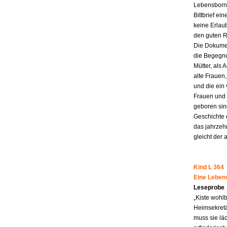
Lebensborn-
Bittbrief ei
keine Erlau
den guten R
Die Dokumen
die Begegnu
Mütter, als 
alte Frauen,
und die ein
Frauen und 
geboren sind
Geschichte 
das jahrzeh
gleicht der 
Kind L 364
Eine Leben
Leseprobe
„Kiste wohl
Heimsekretä
muss sie lä