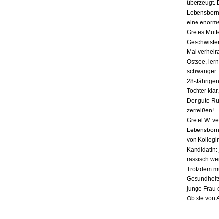
überzeugt. 
Lebensborn-
eine enorme
Gretes Mutte
Geschwister,
Mal verheira
Ostsee, lern
schwanger. E
28-Jährigen
Tochter klar
Der gute Ru
zerreißen!
Gretel W. v
Lebensborn «
von Kollegin
Kandidatin: 
rassisch we
Trotzdem mü
Gesundheits
junge Frau 
Ob sie von 