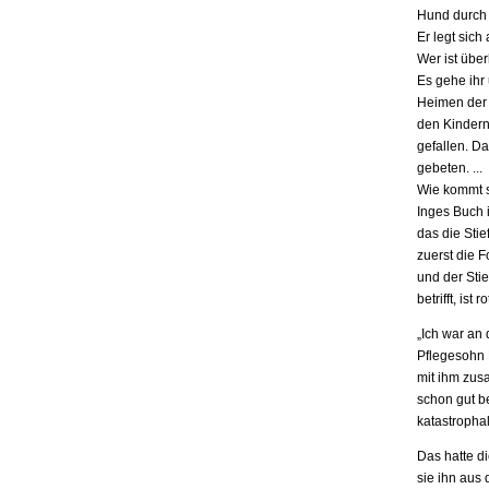
Hund durch 
Er legt sich
Wer ist übe
Es gehe ihr
Heimen der S
den Kindern.
gefallen. D
gebeten. ...
Wie kommt s
Inges Buch i
das die Stie
zuerst die F
und der Stie
betrifft, is
„Ich war an
Pflegesohn K
mit ihm zus
schon gut be
katastrophal
Das hatte d
sie ihn aus 