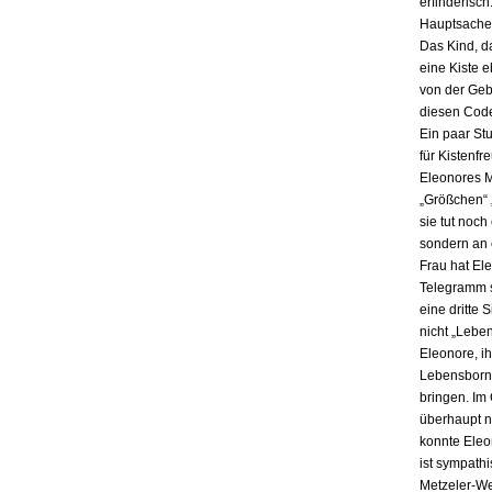
erfinderisch
Hauptsache i
Das Kind, da
eine Kiste 
von der Gebu
diesen Code
Ein paar St
für Kistenfr
Eleonores M
„Größchen“ 
sie tut noch
sondern an e
Frau hat El
Telegramm s
eine dritte 
nicht „Lebe
Eleonore, ih
Lebensbornh
bringen. Im
überhaupt n
konnte Eleo
ist sympath
Metzeler-Wer