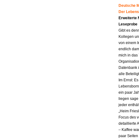
Deutsche Mu
Der Lebens
Erweiterte
Leseprobe
Gibt es den
Kollegen un
von einem I
endlich dam
mich in das
Organisatio
Datenbank ü
alle Beteili
Im Ernst: E
Lebensborn.
ein paar Jah
liegen sag
jeder enthä
„Heim Fries
Focus des v
detailliert
– Kaffee wa
paar Seiten