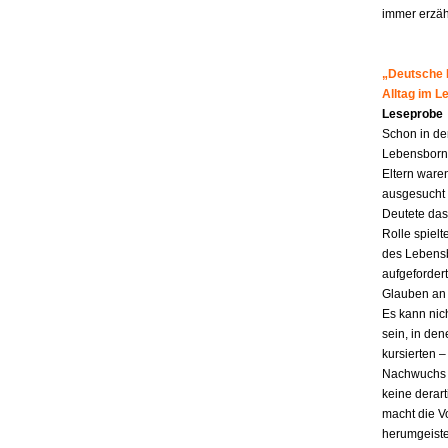
immer erzähl
„Deutsche M
Alltag im 
Leseprobe
Schon in de
Lebensborn-K
Eltern ware
ausgesucht 
Deutete das
Rolle spiel
des Lebensb
aufgefordert
Glauben an 
Es kann nic
sein, in den
kursierten
Nachwuchs f
keine derar
macht die Vo
herumgeiste