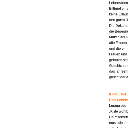
Lebensborn-
Bittbrief ei
keine Erlau
den guten R
Die Dokumen
die Begegnu
Mütter, als 
alte Frauen,
und die ein
Frauen und 
geboren sind
Geschichte 
das jahrzeh
gleicht der 
Kind L 364
Eine Leben
Leseprobe
„Kiste wohl
Heimsekretä
muss sie lä