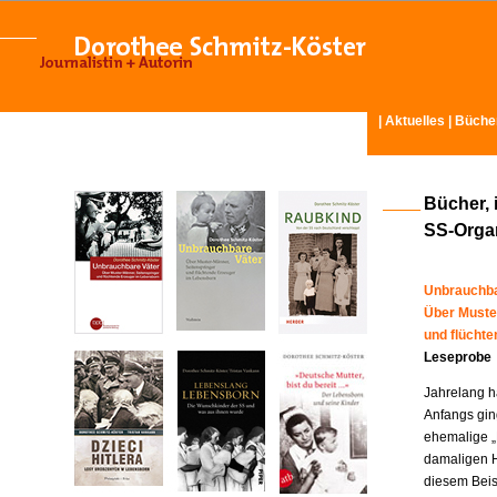
|
Aktuelles
|
Büche
Bücher, 
SS-Organ
Unbrauchba
Über Muste
und flücht
Leseprobe
Jahrelang ha
Anfangs gin
ehemalige „
damaligen H
diesem Beisp