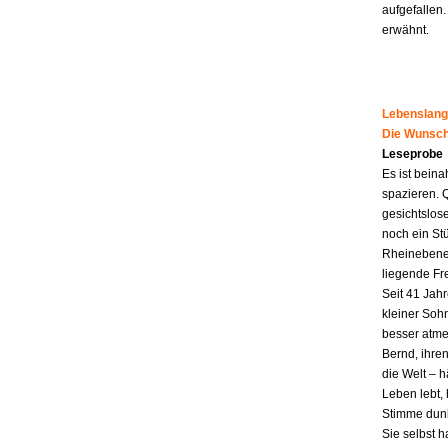
aufgefallen.
erwähnt.
Lebenslang
Die Wunsch
Leseprobe
Es ist beina
spazieren. 
gesichtslos
noch ein St
Rheinebene,
liegende Fr
Seit 41 Jahr
kleiner Soh
besser atme
Bernd, ihren
die Welt – h
Leben lebt, 
Stimme dunk
Sie selbst 