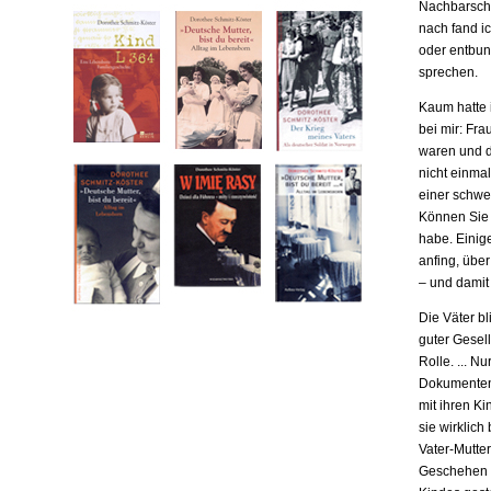
Nachbarscha
nach fand ic
oder entbund
sprechen.
Kaum hatte i
bei mir: Fr
waren und da
nicht einma
einer schwe
Können Sie m
habe. Einige
anfing, übe
– und damit
Die Väter b
guter Gesell
Rolle. ... N
Dokumenten,
mit ihren Ki
sie wirklich
Vater-Mutter
Geschehen b