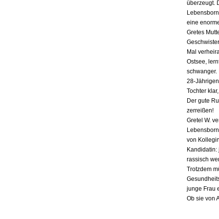
überzeugt. 
Lebensborn-
eine enorme
Gretes Mutte
Geschwister,
Mal verheira
Ostsee, lern
schwanger. E
28-Jährigen
Tochter klar
Der gute Ru
zerreißen!
Gretel W. v
Lebensborn «
von Kollegin
Kandidatin: 
rassisch we
Trotzdem mü
Gesundheits
junge Frau 
Ob sie von 