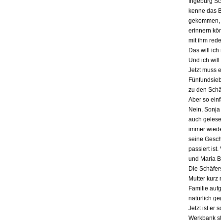
Ingeburg Sch
kenne das Bu
gekommen, a
erinnern kö
mit ihm red
Das will ich
Und ich will
Jetzt muss 
Fünfundsiebz
zu den Schä
Aber so einf
Nein, Sonja 
auch gelesen
immer wieder
seine Gesch
passiert ist
und Maria B
Die Schäfers
Mutter kurz 
Familie auf
natürlich g
Jetzt ist er
Werkbank st