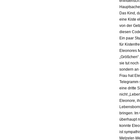
erfinderisch
Hauptsache i
Das Kind, da
eine Kiste 
von der Gebu
diesen Code
Ein paar St
für Kistenfr
Eleonores M
„Größchen“ 
sie tut noch
sondern an e
Frau hat El
Telegramm s
eine dritte 
nicht „Lebe
Eleonore, ih
Lebensbornh
bringen. Im
überhaupt n
konnte Eleo
ist sympath
Metzeler-Wer