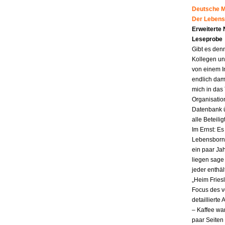
Deutsche Mu
Der Lebens
Erweiterte
Leseprobe
Gibt es den
Kollegen un
von einem I
endlich dam
mich in das
Organisatio
Datenbank ü
alle Beteili
Im Ernst: E
Lebensborn.
ein paar Jah
liegen sag
jeder enthä
„Heim Fries
Focus des v
detailliert
– Kaffee wa
paar Seiten