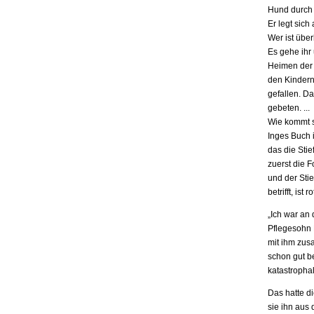
Hund durch 
Er legt sich
Wer ist übe
Es gehe ihr
Heimen der S
den Kindern.
gefallen. D
gebeten. ...
Wie kommt s
Inges Buch i
das die Stie
zuerst die F
und der Stie
betrifft, is
„Ich war an
Pflegesohn K
mit ihm zus
schon gut be
katastrophal
Das hatte d
sie ihn aus 