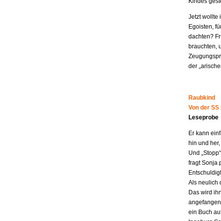
Kindes geste
Jetzt wollt
Egoisten, fü
dachten? Fr
brauchten, 
Zeugungspro
der „arisch
Raubkind
Von der SS
Leseprobe
Er kann ein
hin und her,
Und „Stopp“ 
fragt Sonja 
Entschuldigt
Als neulich 
Das wird ih
angefangen z
ein Buch au