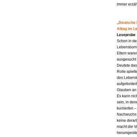
immer erzähl
„Deutsche M
Alltag im 
Leseprobe
Schon in de
Lebensborn-K
Eltern ware
ausgesucht 
Deutete das
Rolle spiel
des Lebensb
aufgefordert
Glauben an 
Es kann nic
sein, in den
kursierten
Nachwuchs f
keine derar
macht die Vo
herumgeiste