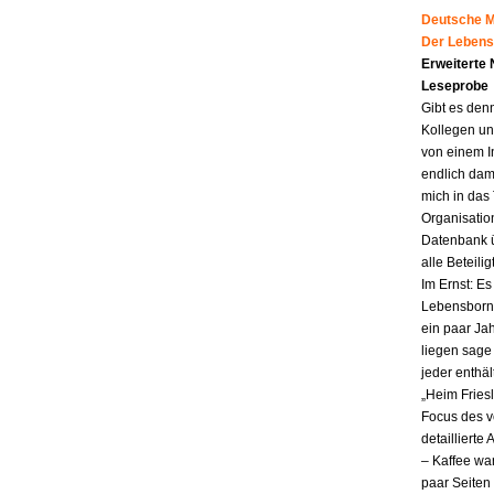
Deutsche Mu
Der Lebens
Erweiterte
Leseprobe
Gibt es den
Kollegen un
von einem I
endlich dam
mich in das
Organisatio
Datenbank ü
alle Beteili
Im Ernst: E
Lebensborn.
ein paar Jah
liegen sag
jeder enthä
„Heim Fries
Focus des v
detailliert
– Kaffee wa
paar Seiten