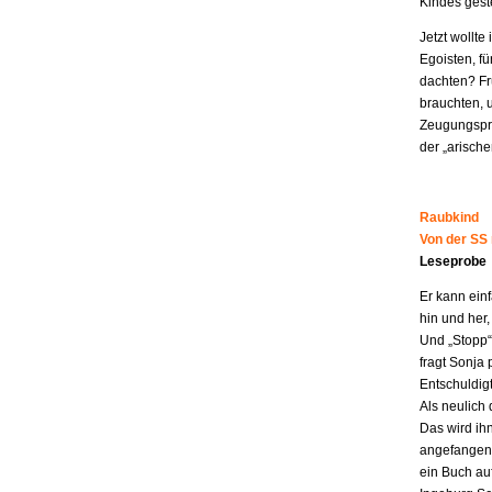
Kindes geste
Jetzt wollt
Egoisten, fü
dachten? Fr
brauchten, 
Zeugungspro
der „arisch
Raubkind
Von der SS
Leseprobe
Er kann ein
hin und her,
Und „Stopp“ 
fragt Sonja 
Entschuldigt
Als neulich 
Das wird ih
angefangen z
ein Buch au