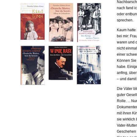
Nachbarscha
nach fand ic
oder entbund
sprechen.
Kaum hatte i
bei mir: Fr
waren und da
nicht einma
einer schwe
Können Sie m
habe. Einige
anfing, übe
– und damit
Die Väter b
guter Gesell
Rolle. ... N
Dokumenten,
mit ihren Ki
sie wirklich
Vater-Mutter
Geschehen b