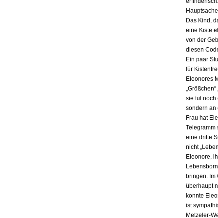
erfinderisch
Hauptsache i
Das Kind, da
eine Kiste 
von der Gebu
diesen Code
Ein paar St
für Kistenfr
Eleonores M
„Größchen“ 
sie tut noch
sondern an e
Frau hat El
Telegramm s
eine dritte 
nicht „Lebe
Eleonore, ih
Lebensbornh
bringen. Im
überhaupt n
konnte Eleo
ist sympath
Metzeler-Wer