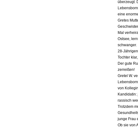
überzeugt. 
Lebensborn-
eine enorme
Gretes Mutte
Geschwister,
Mal verheira
Ostsee, lern
schwanger. E
28-Jährigen
Tochter klar
Der gute Ru
zerreißen!
Gretel W. v
Lebensborn «
von Kollegin
Kandidatin: 
rassisch we
Trotzdem mü
Gesundheits
junge Frau 
Ob sie von 