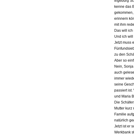
Ingeburg Sch
kenne das Bu
gekommen, a
erinnern kö
mit ihm red
Das will ich
Und ich will
Jetzt muss 
Fünfundsiebz
zu den Schä
Aber so einf
Nein, Sonja 
auch gelesen
immer wieder
seine Gesch
passiert ist
und Maria B
Die Schäfers
Mutter kurz 
Familie auf
natürlich g
Jetzt ist er
Werkbank st