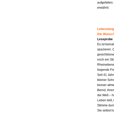
aufgefallen.
erwähnt.
Lebenslang
Die Wunsch
Leseprobe
Es ist beina
spazieren. 
gesichtslos
noch ein St
Rheinebene,
liegende Fr
Seit 41 Jahr
kleiner Soh
besser atme
Bernd, ihren
die Welt – h
Leben lebt, 
Stimme dunk
Sie selbst 