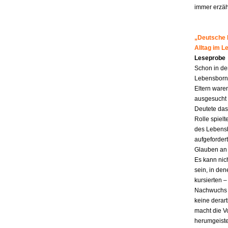
immer erzähl
„Deutsche M
Alltag im 
Leseprobe
Schon in de
Lebensborn-K
Eltern ware
ausgesucht 
Deutete das
Rolle spiel
des Lebensb
aufgefordert
Glauben an 
Es kann nic
sein, in den
kursierten
Nachwuchs f
keine derar
macht die Vo
herumgeiste