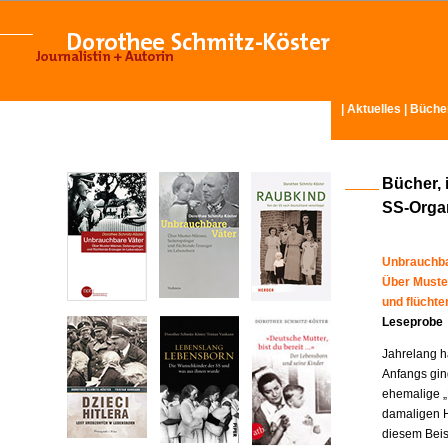
|
Aktuelles
|
Büche
Bücher, 
SS-Organ
Unbrauchba
Über Muste
und flücht
Leseprobe
Jahrelang ha
Anfangs gin
ehemalige „
damaligen H
diesem Beisp