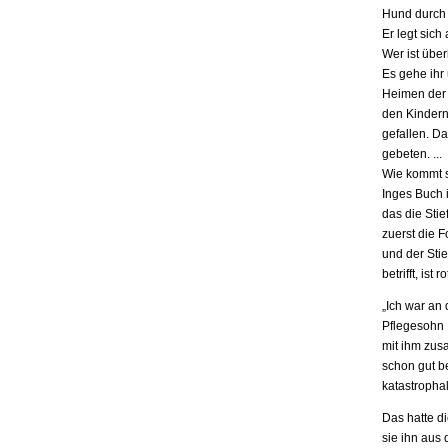
Hund durch 
Er legt sich
Wer ist übe
Es gehe ihr
Heimen der S
den Kindern.
gefallen. D
gebeten. ...
Wie kommt s
Inges Buch i
das die Stie
zuerst die F
und der Stie
betrifft, is
„Ich war an
Pflegesohn K
mit ihm zus
schon gut be
katastrophal
Das hatte d
sie ihn aus 