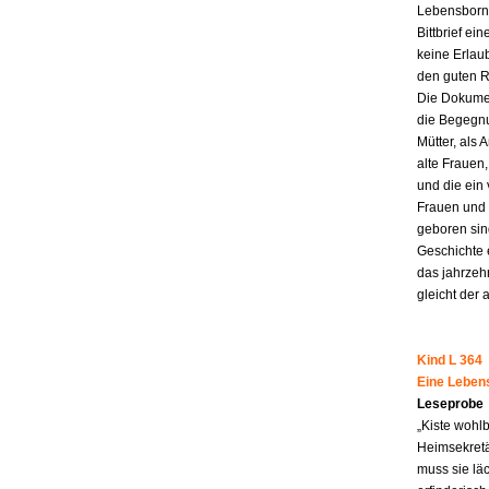
Lebensborn-
Bittbrief ei
keine Erlau
den guten R
Die Dokumen
die Begegnu
Mütter, als 
alte Frauen,
und die ein
Frauen und 
geboren sind
Geschichte 
das jahrzeh
gleicht der 
Kind L 364
Eine Leben
Leseprobe
„Kiste wohl
Heimsekretä
muss sie lä