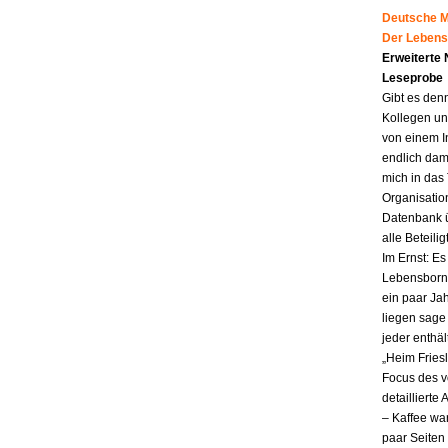
Deutsche Mu
Der Lebens
Erweiterte
Leseprobe
Gibt es den
Kollegen un
von einem I
endlich dam
mich in das
Organisatio
Datenbank ü
alle Beteili
Im Ernst: E
Lebensborn.
ein paar Jah
liegen sag
jeder enthä
„Heim Fries
Focus des v
detailliert
– Kaffee wa
paar Seiten