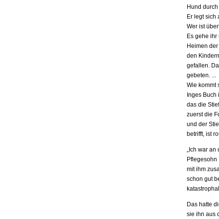
Hund durch 
Er legt sich
Wer ist übe
Es gehe ihr
Heimen der S
den Kindern.
gefallen. D
gebeten. ...
Wie kommt s
Inges Buch i
das die Stie
zuerst die F
und der Stie
betrifft, is
„Ich war an
Pflegesohn K
mit ihm zus
schon gut be
katastrophal
Das hatte d
sie ihn aus 