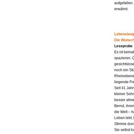
aufgefallen.
erwähnt.
Lebenslang
Die Wunsch
Leseprobe
Es ist beina
spazieren. 
gesichtslos
noch ein St
Rheinebene,
liegende Fr
Seit 41 Jahr
kleiner Soh
besser atme
Bernd, ihren
die Welt – h
Leben lebt, 
Stimme dunk
Sie selbst 