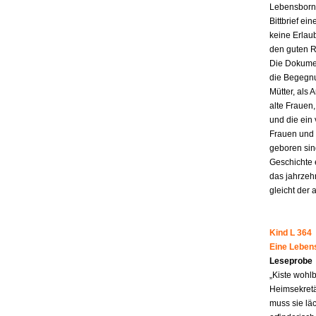
Lebensborn-
Bittbrief ei
keine Erlau
den guten R
Die Dokumen
die Begegnu
Mütter, als 
alte Frauen,
und die ein
Frauen und 
geboren sind
Geschichte 
das jahrzeh
gleicht der 
Kind L 364
Eine Leben
Leseprobe
„Kiste wohl
Heimsekretä
muss sie lä