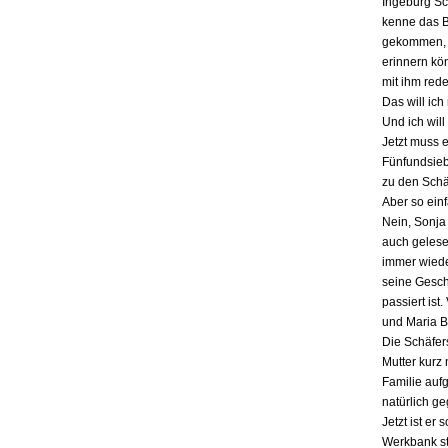
Ingeburg Sch
kenne das Bu
gekommen, a
erinnern kö
mit ihm red
Das will ich
Und ich will
Jetzt muss 
Fünfundsiebz
zu den Schä
Aber so einf
Nein, Sonja 
auch gelesen
immer wieder
seine Gesch
passiert ist
und Maria B
Die Schäfers
Mutter kurz 
Familie auf
natürlich g
Jetzt ist er
Werkbank st