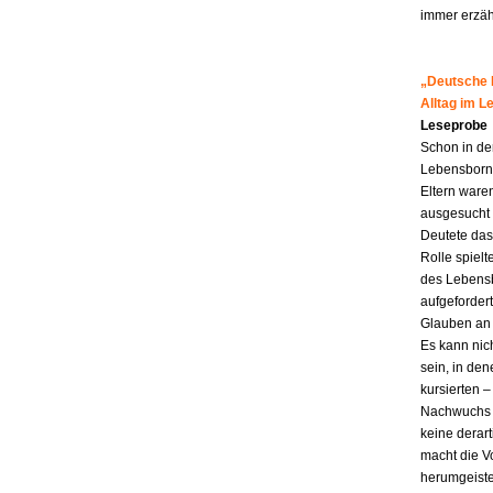
immer erzähl
„Deutsche M
Alltag im 
Leseprobe
Schon in de
Lebensborn-K
Eltern ware
ausgesucht 
Deutete das
Rolle spiel
des Lebensb
aufgefordert
Glauben an 
Es kann nic
sein, in den
kursierten
Nachwuchs f
keine derar
macht die Vo
herumgeiste