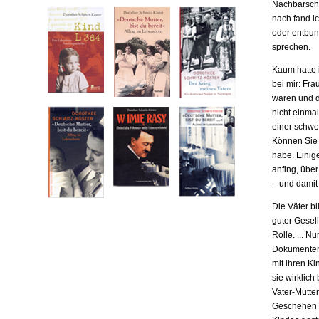
Nachbarscha
nach fand ic
oder entbund
sprechen.
Kaum hatte i
bei mir: Fr
waren und da
nicht einma
einer schwe
Können Sie m
habe. Einige
anfing, übe
– und damit
Die Väter b
guter Gesell
Rolle. ... N
Dokumenten,
mit ihren Ki
sie wirklich
Vater-Mutter
Geschehen b