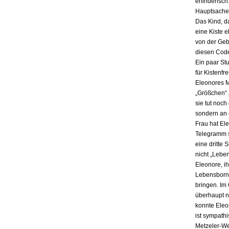
erfinderisch
Hauptsache i
Das Kind, da
eine Kiste 
von der Gebu
diesen Code
Ein paar St
für Kistenfr
Eleonores M
„Größchen“ 
sie tut noch
sondern an e
Frau hat El
Telegramm s
eine dritte 
nicht „Lebe
Eleonore, ih
Lebensbornh
bringen. Im
überhaupt n
konnte Eleo
ist sympath
Metzeler-Wer