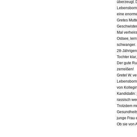
überzeugt. 
Lebensborn-
eine enorme
Gretes Mutte
Geschwister,
Mal verheira
Ostsee, lern
schwanger. E
28-Jährigen
Tochter klar
Der gute Ru
zerreißen!
Gretel W. v
Lebensborn «
von Kollegin
Kandidatin: 
rassisch we
Trotzdem mü
Gesundheits
junge Frau 
Ob sie von 