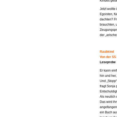
Kindes geste
Jetzt wollt
Egoisten, fü
dachten? Fr
brauchten, 
Zeugungspro
der „arisch
Raubkind
Von der SS
Leseprobe
Er kann ein
hin und her,
Und „Stopp“ 
fragt Sonja 
Entschuldigt
Als neulich 
Das wird ih
angefangen z
ein Buch au