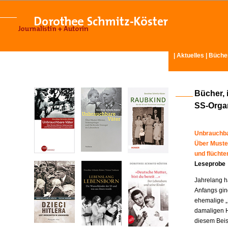
|
Aktuelles
|
Büche
Bücher, 
SS-Organ
Unbrauchba
Über Muste
und flücht
Leseprobe
Jahrelang ha
Anfangs gin
ehemalige „
damaligen H
diesem Beisp