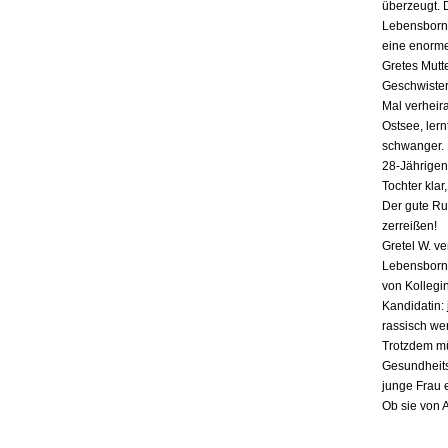
überzeugt. 
Lebensborn-
eine enorme
Gretes Mutte
Geschwister,
Mal verheira
Ostsee, lern
schwanger. E
28-Jährigen
Tochter klar
Der gute Ru
zerreißen!
Gretel W. v
Lebensborn «
von Kollegin
Kandidatin: 
rassisch we
Trotzdem mü
Gesundheits
junge Frau 
Ob sie von 