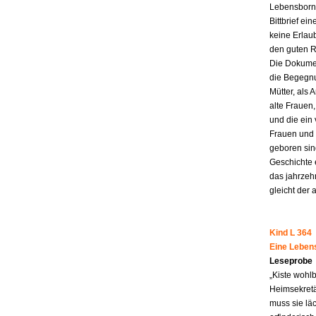
Lebensborn-
Bittbrief ei
keine Erlau
den guten R
Die Dokumen
die Begegnu
Mütter, als 
alte Frauen,
und die ein
Frauen und 
geboren sind
Geschichte 
das jahrzeh
gleicht der 
Kind L 364
Eine Leben
Leseprobe
„Kiste wohl
Heimsekretä
muss sie lä