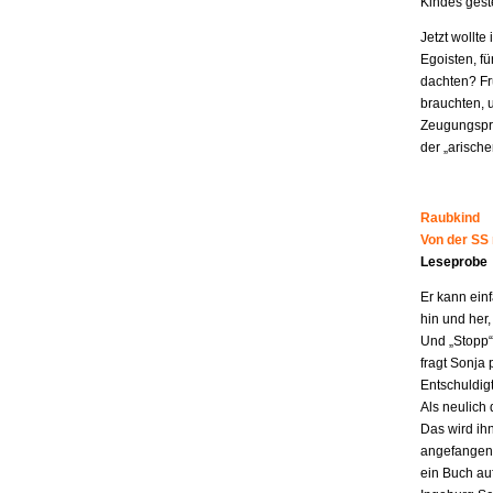
Kindes geste
Jetzt wollt
Egoisten, fü
dachten? Fr
brauchten, 
Zeugungspro
der „arisch
Raubkind
Von der SS
Leseprobe
Er kann ein
hin und her,
Und „Stopp“ 
fragt Sonja 
Entschuldigt
Als neulich 
Das wird ih
angefangen z
ein Buch au