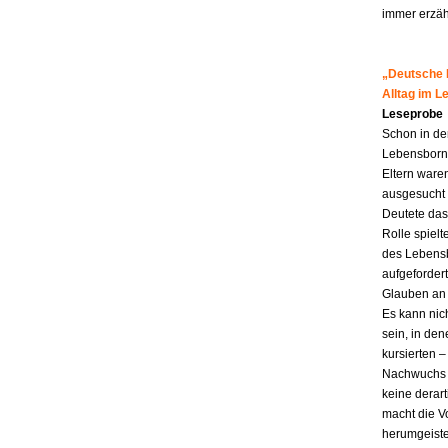
immer erzähl
„Deutsche M
Alltag im 
Leseprobe
Schon in de
Lebensborn-K
Eltern ware
ausgesucht 
Deutete das
Rolle spiel
des Lebensb
aufgefordert
Glauben an 
Es kann nic
sein, in den
kursierten
Nachwuchs f
keine derar
macht die Vo
herumgeiste