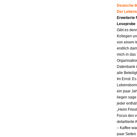
Deutsche Mu
Der Lebens
Erweiterte
Leseprobe
Gibt es den
Kollegen un
von einem I
endlich dam
mich in das
Organisatio
Datenbank ü
alle Beteili
Im Ernst: E
Lebensborn.
ein paar Jah
liegen sag
jeder enthä
„Heim Fries
Focus des v
detailliert
– Kaffee wa
paar Seiten