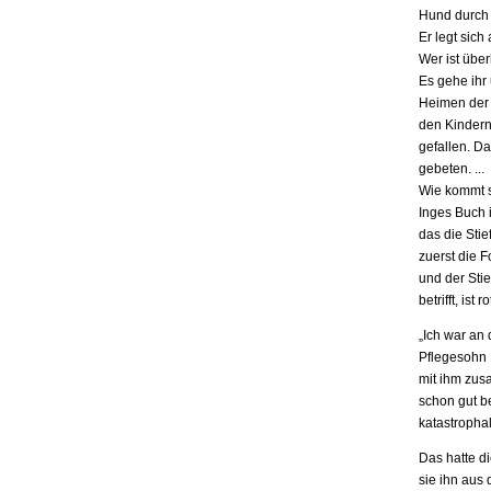
Hund durch 
Er legt sich
Wer ist übe
Es gehe ihr
Heimen der S
den Kindern.
gefallen. D
gebeten. ...
Wie kommt s
Inges Buch i
das die Stie
zuerst die F
und der Stie
betrifft, is
„Ich war an
Pflegesohn K
mit ihm zus
schon gut be
katastrophal
Das hatte d
sie ihn aus 