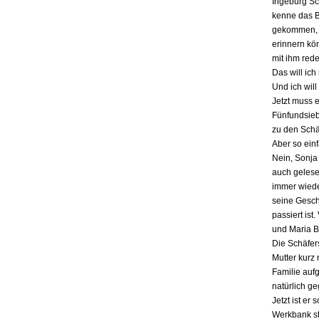
Ingeburg Sch
kenne das Bu
gekommen, a
erinnern kö
mit ihm red
Das will ich
Und ich will
Jetzt muss 
Fünfundsiebz
zu den Schä
Aber so einf
Nein, Sonja 
auch gelesen
immer wieder
seine Gesch
passiert ist
und Maria B
Die Schäfers
Mutter kurz 
Familie auf
natürlich g
Jetzt ist er
Werkbank st