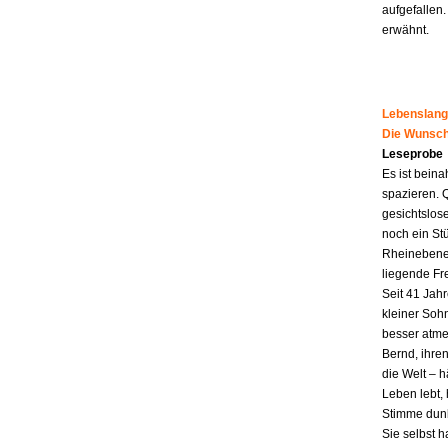
aufgefallen.
erwähnt.
Lebenslang
Die Wunsch
Leseprobe
Es ist beina
spazieren. 
gesichtslos
noch ein St
Rheinebene,
liegende Fr
Seit 41 Jahr
kleiner Soh
besser atme
Bernd, ihren
die Welt – h
Leben lebt, 
Stimme dunk
Sie selbst 