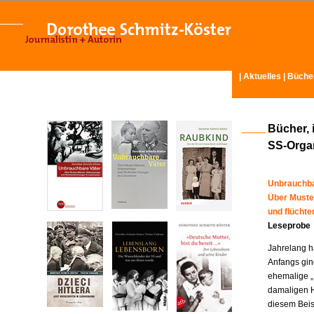
|
Aktuelles
|
Büche
Bücher, 
SS-Organ
Unbrauchba
Über Muste
und flücht
Leseprobe
Jahrelang ha
Anfangs gin
ehemalige „
damaligen H
diesem Beisp