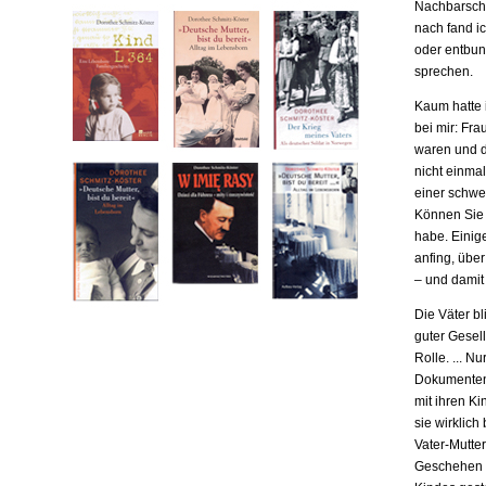
Nachbarscha
nach fand ic
oder entbund
sprechen.
Kaum hatte i
bei mir: Fr
waren und da
nicht einma
einer schwe
Können Sie m
habe. Einige
anfing, übe
– und damit
Die Väter b
guter Gesell
Rolle. ... N
Dokumenten,
mit ihren Ki
sie wirklich
Vater-Mutter
Geschehen b