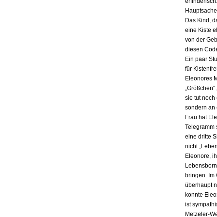
erfinderisch
Hauptsache i
Das Kind, da
eine Kiste 
von der Gebu
diesen Code
Ein paar St
für Kistenfr
Eleonores M
„Größchen“ 
sie tut noch
sondern an e
Frau hat El
Telegramm s
eine dritte 
nicht „Lebe
Eleonore, ih
Lebensbornh
bringen. Im
überhaupt n
konnte Eleo
ist sympath
Metzeler-Wer