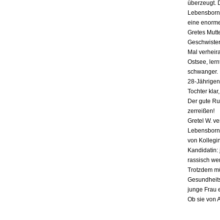
überzeugt. 
Lebensborn-
eine enorme
Gretes Mutte
Geschwister,
Mal verheira
Ostsee, lern
schwanger. E
28-Jährigen
Tochter klar
Der gute Ru
zerreißen!
Gretel W. v
Lebensborn «
von Kollegin
Kandidatin: 
rassisch we
Trotzdem mü
Gesundheits
junge Frau 
Ob sie von 