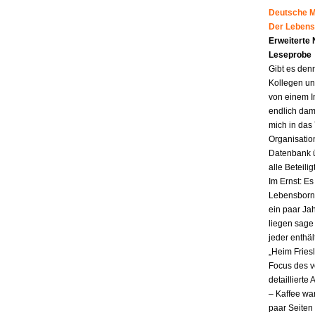
Deutsche Mu
Der Lebens
Erweiterte
Leseprobe
Gibt es den
Kollegen un
von einem I
endlich dam
mich in das
Organisatio
Datenbank ü
alle Beteili
Im Ernst: E
Lebensborn.
ein paar Jah
liegen sag
jeder enthä
„Heim Fries
Focus des v
detailliert
– Kaffee wa
paar Seiten