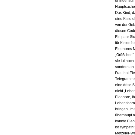
erfinderisch
Hauptsache i
Das Kind, da
eine Kiste 
von der Gebu
diesen Code
Ein paar St
für Kistenfr
Eleonores M
„Größchen“ 
sie tut noch
sondern an e
Frau hat El
Telegramm s
eine dritte 
nicht „Lebe
Eleonore, ih
Lebensbornh
bringen. Im
überhaupt n
konnte Eleo
ist sympath
Metzeler-Wer