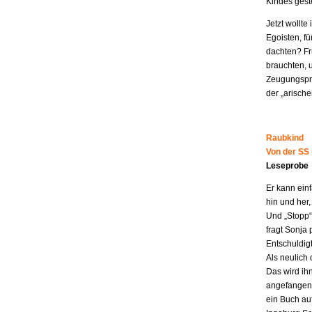
Kindes geste
Jetzt wollt
Egoisten, fü
dachten? Fr
brauchten, 
Zeugungspro
der „arisch
Raubkind
Von der SS
Leseprobe
Er kann ein
hin und her,
Und „Stopp“ 
fragt Sonja 
Entschuldigt
Als neulich 
Das wird ih
angefangen z
ein Buch au