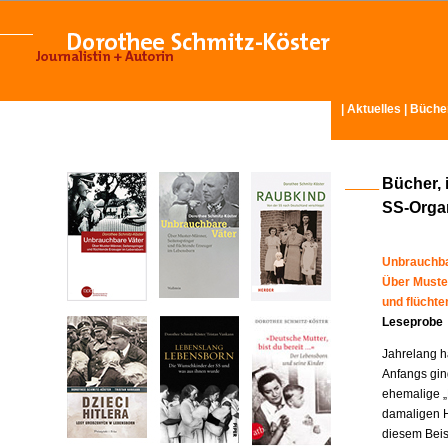
|
Aktuelles
|
Büche
Bücher, 
SS-Organ
Unbrauchba
Über Muste
und flücht
Leseprobe
Jahrelang ha
Anfangs gin
ehemalige „
damaligen H
diesem Beisp