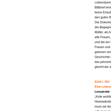
Lebensborn-
Bittbrief ei
keine Erlau
den guten R
Die Dokumen
die Begegnu
Mütter, als 
alte Frauen,
und die ein
Frauen und 
geboren sind
Geschichte 
das jahrzeh
gleicht der 
Kind L 364
Eine Leben
Leseprobe
„Kiste wohl
Heimsekretä
muss sie lä