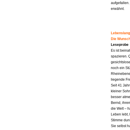
aufgefallen.
erwähnt.
Lebenslang
Die Wunsch
Leseprobe
Es ist beina
spazieren. 
gesichtslos
noch ein St
Rheinebene,
liegende Fr
Seit 41 Jahr
kleiner Soh
besser atme
Bernd, ihren
die Welt – h
Leben lebt, 
Stimme dunk
Sie selbst 