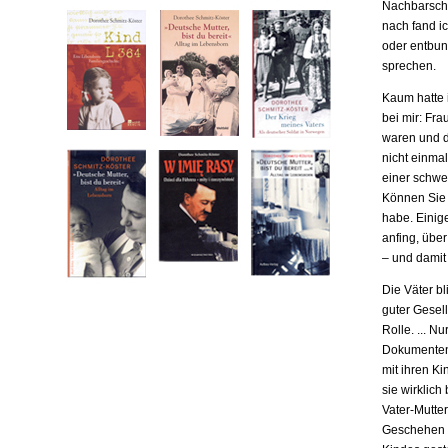
Nachbarscha
nach fand ic
oder entbund
sprechen.
Kaum hatte i
bei mir: Fr
waren und da
nicht einma
einer schwe
Können Sie m
habe. Einige
anfing, übe
– und damit
Die Väter b
guter Gesell
Rolle. ... N
Dokumenten,
mit ihren Ki
sie wirklich
Vater-Mutter
Geschehen b