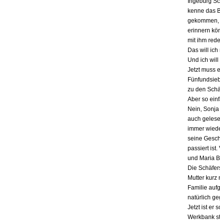
Ingeburg Sch
kenne das Bu
gekommen, a
erinnern kö
mit ihm red
Das will ich
Und ich will
Jetzt muss 
Fünfundsiebz
zu den Schä
Aber so einf
Nein, Sonja 
auch gelesen
immer wieder
seine Gesch
passiert ist
und Maria B
Die Schäfers
Mutter kurz 
Familie auf
natürlich g
Jetzt ist er
Werkbank st