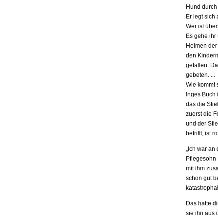
Hund durch 
Er legt sich
Wer ist übe
Es gehe ihr
Heimen der S
den Kindern.
gefallen. D
gebeten. ...
Wie kommt s
Inges Buch i
das die Stie
zuerst die F
und der Stie
betrifft, is
„Ich war an
Pflegesohn K
mit ihm zus
schon gut be
katastrophal
Das hatte d
sie ihn aus 