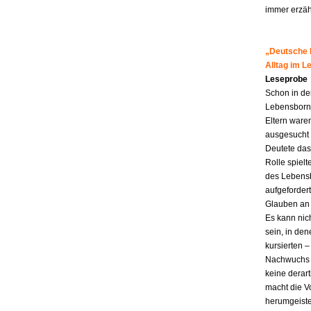
immer erzähl
„Deutsche M
Alltag im 
Leseprobe
Schon in de
Lebensborn-K
Eltern ware
ausgesucht 
Deutete das
Rolle spiel
des Lebensb
aufgefordert
Glauben an 
Es kann nic
sein, in den
kursierten
Nachwuchs f
keine derar
macht die Vo
herumgeiste