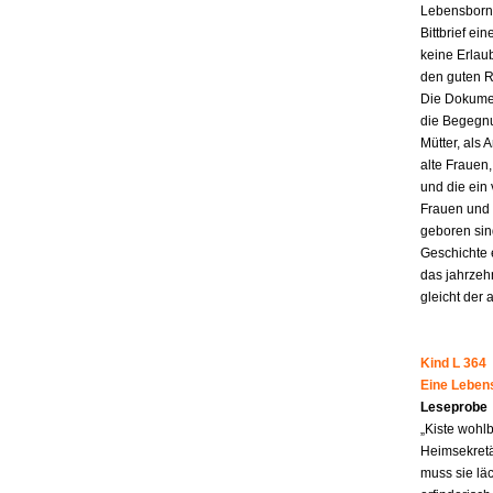
Lebensborn-
Bittbrief ei
keine Erlau
den guten R
Die Dokumen
die Begegnu
Mütter, als 
alte Frauen,
und die ein
Frauen und 
geboren sind
Geschichte 
das jahrzeh
gleicht der 
Kind L 364
Eine Leben
Leseprobe
„Kiste wohl
Heimsekretä
muss sie lä