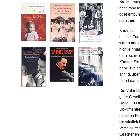
Nachbarscha
nach fand ic
oder entbund
sprechen.
Kaum hatte i
bei mir: Fr
waren und da
nicht einma
einer schwe
Können Sie m
habe. Einige
anfing, übe
– und damit
Die Väter b
guter Gesell
Rolle. ... N
Dokumenten,
mit ihren Ki
sie wirklich
Vater-Mutter
Geschehen b