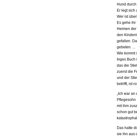
Hund durch 
Er legt sich
Wer ist übe
Es gehe ihr
Heimen der S
den Kindern.
gefallen. D
gebeten. ...
Wie kommt s
Inges Buch i
das die Stie
zuerst die F
und der Stie
betrifft, is
„Ich war an
Pflegesohn K
mit ihm zus
schon gut be
katastrophal
Das hatte d
sie ihn aus 