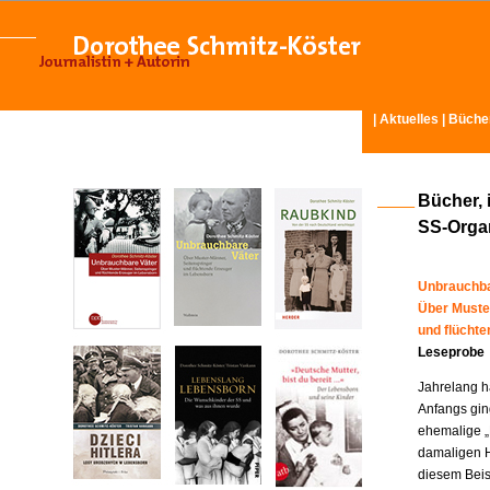
|
Aktuelles
|
Büche
Bücher, 
SS-Organ
Unbrauchba
Über Muste
und flücht
Leseprobe
Jahrelang ha
Anfangs gin
ehemalige „
damaligen H
diesem Beisp