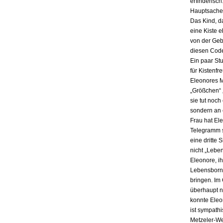
erfinderisch
Hauptsache i
Das Kind, da
eine Kiste 
von der Gebu
diesen Code
Ein paar St
für Kistenfr
Eleonores M
„Größchen“ 
sie tut noch
sondern an e
Frau hat El
Telegramm s
eine dritte 
nicht „Lebe
Eleonore, ih
Lebensbornh
bringen. Im
überhaupt n
konnte Eleo
ist sympath
Metzeler-Wer