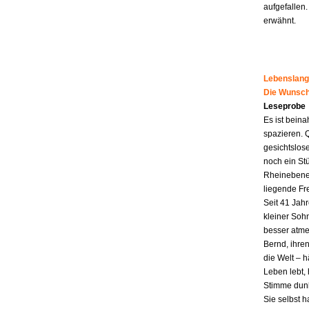
aufgefallen.
erwähnt.
Lebenslang
Die Wunsch
Leseprobe
Es ist beina
spazieren. 
gesichtslos
noch ein St
Rheinebene,
liegende Fr
Seit 41 Jahr
kleiner Soh
besser atme
Bernd, ihren
die Welt – h
Leben lebt, 
Stimme dunk
Sie selbst 