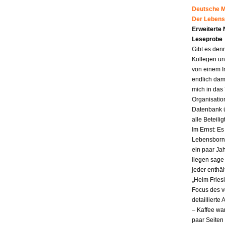
Deutsche Mu
Der Lebens
Erweiterte
Leseprobe
Gibt es den
Kollegen un
von einem I
endlich dam
mich in das
Organisatio
Datenbank ü
alle Beteili
Im Ernst: E
Lebensborn.
ein paar Jah
liegen sag
jeder enthä
„Heim Fries
Focus des v
detailliert
– Kaffee wa
paar Seiten