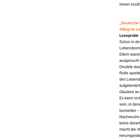
immer erzähl
„Deutsche M
Alltag im 
Leseprobe
Schon in de
Lebensborn-K
Eltern ware
ausgesucht 
Deutete das
Rolle spiel
des Lebensb
aufgefordert
Glauben an 
Es kann nic
sein, in den
kursierten
Nachwuchs f
keine derar
macht die Vo
herumgeiste