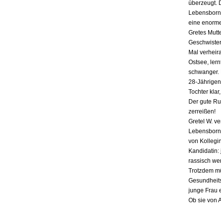
überzeugt. 
Lebensborn-
eine enorme
Gretes Mutte
Geschwister,
Mal verheira
Ostsee, lern
schwanger. E
28-Jährigen
Tochter klar
Der gute Ru
zerreißen!
Gretel W. v
Lebensborn «
von Kollegin
Kandidatin: 
rassisch we
Trotzdem mü
Gesundheits
junge Frau 
Ob sie von 