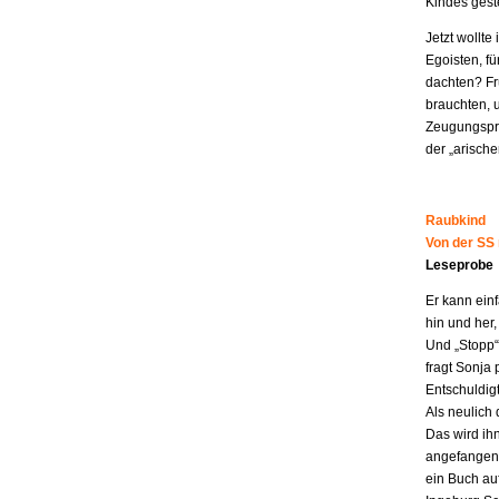
Kindes geste
Jetzt wollt
Egoisten, fü
dachten? Fr
brauchten, 
Zeugungspro
der „arisch
Raubkind
Von der SS
Leseprobe
Er kann ein
hin und her,
Und „Stopp“ 
fragt Sonja 
Entschuldigt
Als neulich 
Das wird ih
angefangen z
ein Buch au