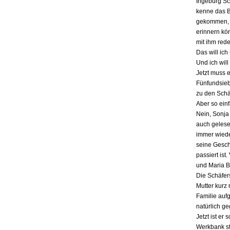
Ingeburg Sch
kenne das Bu
gekommen, a
erinnern kö
mit ihm red
Das will ich
Und ich will
Jetzt muss 
Fünfundsiebz
zu den Schä
Aber so einf
Nein, Sonja 
auch gelesen
immer wieder
seine Gesch
passiert ist
und Maria B
Die Schäfers
Mutter kurz 
Familie auf
natürlich g
Jetzt ist er
Werkbank st