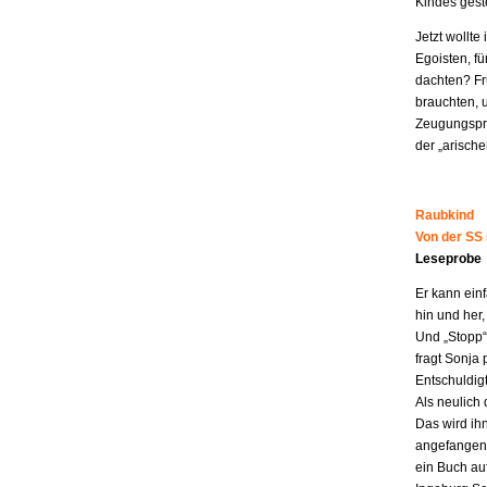
Kindes geste
Jetzt wollt
Egoisten, fü
dachten? Fr
brauchten, 
Zeugungspro
der „arisch
Raubkind
Von der SS
Leseprobe
Er kann ein
hin und her,
Und „Stopp“ 
fragt Sonja 
Entschuldigt
Als neulich 
Das wird ih
angefangen z
ein Buch au