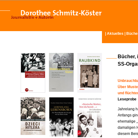
|
Aktuelles
|
Büche
Bücher, 
SS-Organ
Unbrauchba
Über Muste
und flücht
Leseprobe
Jahrelang ha
Anfangs gin
ehemalige „
damaligen H
diesem Beisp