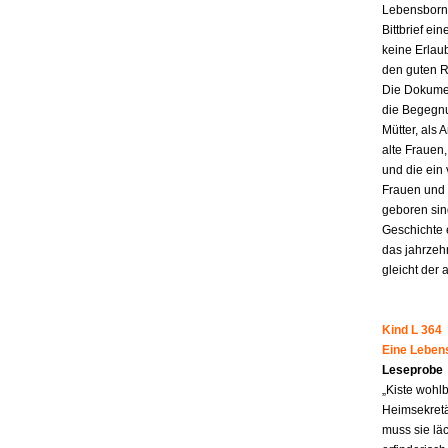
Lebensborn-
Bittbrief ei
keine Erlau
den guten R
Die Dokumen
die Begegnu
Mütter, als 
alte Frauen,
und die ein
Frauen und 
geboren sind
Geschichte 
das jahrzeh
gleicht der 
Kind L 364
Eine Leben
Leseprobe
„Kiste wohl
Heimsekretä
muss sie lä