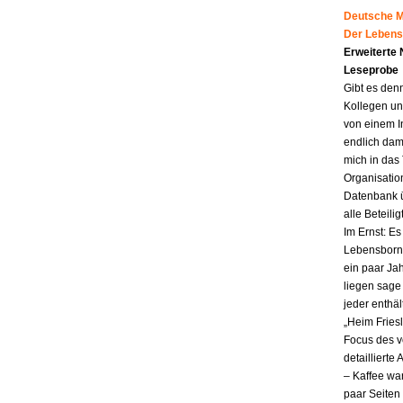
Deutsche Mu
Der Lebens
Erweiterte
Leseprobe
Gibt es den
Kollegen un
von einem I
endlich dam
mich in das
Organisatio
Datenbank ü
alle Beteili
Im Ernst: E
Lebensborn.
ein paar Jah
liegen sag
jeder enthä
„Heim Fries
Focus des v
detailliert
– Kaffee wa
paar Seiten