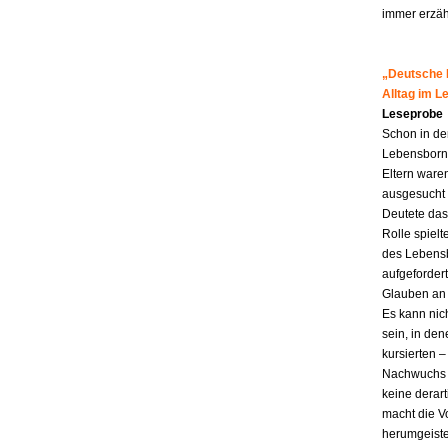
immer erzähl
„Deutsche M
Alltag im 
Leseprobe
Schon in de
Lebensborn-K
Eltern ware
ausgesucht 
Deutete das
Rolle spiel
des Lebensb
aufgefordert
Glauben an 
Es kann nic
sein, in den
kursierten
Nachwuchs f
keine derar
macht die Vo
herumgeiste