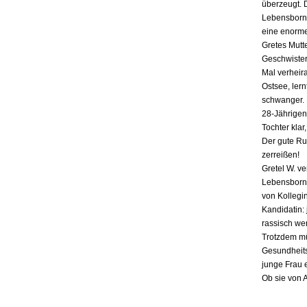
überzeugt. 
Lebensborn-
eine enorme
Gretes Mutte
Geschwister,
Mal verheira
Ostsee, lern
schwanger. E
28-Jährigen
Tochter klar
Der gute Ru
zerreißen!
Gretel W. v
Lebensborn «
von Kollegin
Kandidatin: 
rassisch we
Trotzdem mü
Gesundheits
junge Frau 
Ob sie von 