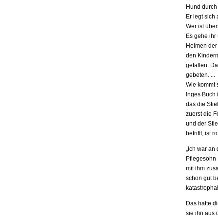
Hund durch 
Er legt sich
Wer ist übe
Es gehe ihr
Heimen der S
den Kindern.
gefallen. D
gebeten. ...
Wie kommt s
Inges Buch i
das die Stie
zuerst die F
und der Stie
betrifft, is
„Ich war an
Pflegesohn K
mit ihm zus
schon gut be
katastrophal
Das hatte d
sie ihn aus 