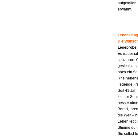
aufgefallen.
erwähnt.
Lebenslang
Die Wunsch
Leseprobe
Es ist beina
spazieren. 
gesichtslos
noch ein St
Rheinebene,
liegende Fr
Seit 41 Jahr
kleiner Soh
besser atme
Bernd, ihren
die Welt – h
Leben lebt, 
Stimme dunk
Sie selbst 