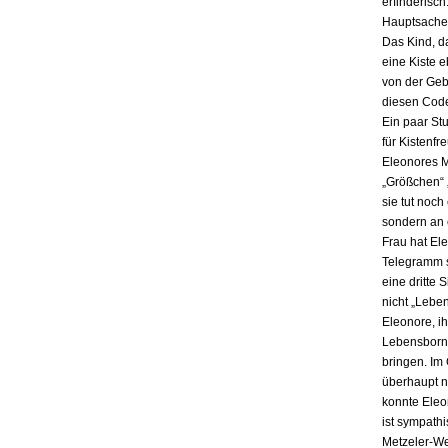
erfinderisch
Hauptsache i
Das Kind, da
eine Kiste 
von der Gebu
diesen Code
Ein paar St
für Kistenfr
Eleonores M
„Größchen“ 
sie tut noch
sondern an e
Frau hat El
Telegramm s
eine dritte 
nicht „Lebe
Eleonore, ih
Lebensbornh
bringen. Im
überhaupt n
konnte Eleo
ist sympath
Metzeler-Wer