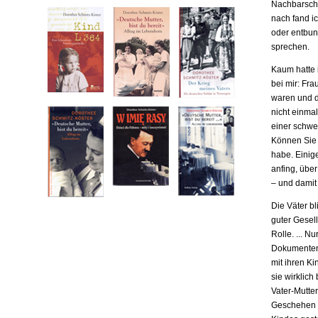
Nachbarscha
nach fand ic
oder entbund
sprechen.
Kaum hatte i
bei mir: Fr
waren und da
nicht einma
einer schwe
Können Sie m
habe. Einige
anfing, übe
– und damit
Die Väter b
guter Gesell
Rolle. ... N
Dokumenten,
mit ihren Ki
sie wirklich
Vater-Mutter
Geschehen b