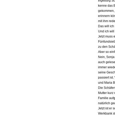
Ingeburg Sch
kenne das Bu
gekommen, a
erinnern kö
mit ihm red
Das will ich
Und ich will
Jetzt muss 
Fünfundsiebz
zu den Schä
Aber so einf
Nein, Sonja 
auch gelesen
immer wieder
seine Gesch
passiert ist
und Maria B
Die Schäfers
Mutter kurz 
Familie auf
natürlich g
Jetzt ist er
Werkbank st