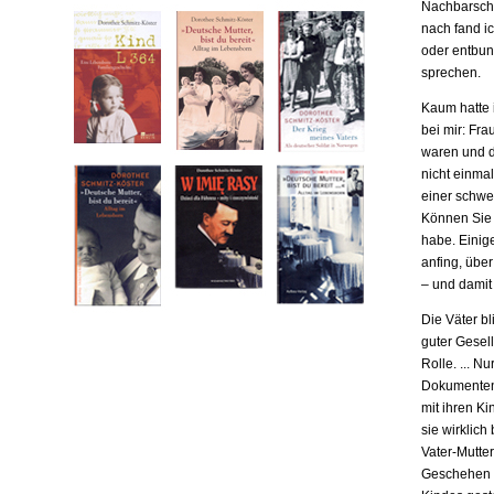
Nachbarscha
nach fand ic
oder entbund
sprechen.
Kaum hatte i
bei mir: Fr
waren und da
nicht einma
einer schwe
Können Sie m
habe. Einige
anfing, übe
– und damit
Die Väter b
guter Gesell
Rolle. ... N
Dokumenten,
mit ihren Ki
sie wirklich
Vater-Mutter
Geschehen b