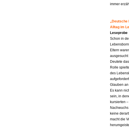
immer erzähl
„Deutsche M
Alltag im 
Leseprobe
Schon in de
Lebensborn-K
Eltern ware
ausgesucht 
Deutete das
Rolle spiel
des Lebensb
aufgefordert
Glauben an 
Es kann nic
sein, in den
kursierten
Nachwuchs f
keine derar
macht die Vo
herumgeiste