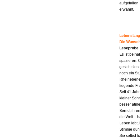
aufgefallen.
erwähnt.
Lebenslang
Die Wunsch
Leseprobe
Es ist beina
spazieren. 
gesichtslos
noch ein St
Rheinebene,
liegende Fr
Seit 41 Jahr
kleiner Soh
besser atme
Bernd, ihren
die Welt – h
Leben lebt, 
Stimme dunk
Sie selbst 