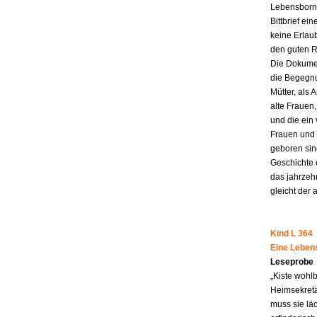
Lebensborn-
Bittbrief ei
keine Erlau
den guten R
Die Dokumen
die Begegnu
Mütter, als 
alte Frauen,
und die ein
Frauen und 
geboren sind
Geschichte 
das jahrzeh
gleicht der 
Kind L 364
Eine Leben
Leseprobe
„Kiste wohl
Heimsekretä
muss sie lä