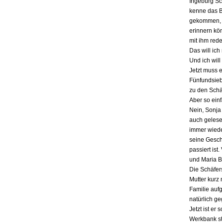
Ingeburg Sch
kenne das Bu
gekommen, a
erinnern kö
mit ihm red
Das will ich
Und ich will
Jetzt muss 
Fünfundsiebz
zu den Schä
Aber so einf
Nein, Sonja 
auch gelesen
immer wieder
seine Gesch
passiert ist
und Maria B
Die Schäfers
Mutter kurz 
Familie auf
natürlich g
Jetzt ist er
Werkbank st