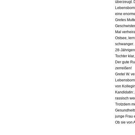
überzeugt. 
Lebensborn-
eine enorme
Gretes Mutte
Geschwister,
Mal verheira
Ostsee, lern
schwanger. E
28-Jährigen
Tochter klar
Der gute Ru
zerreißen!
Gretel W. v
Lebensborn «
von Kollegin
Kandidatin: 
rassisch we
Trotzdem mü
Gesundheits
junge Frau 
Ob sie von 