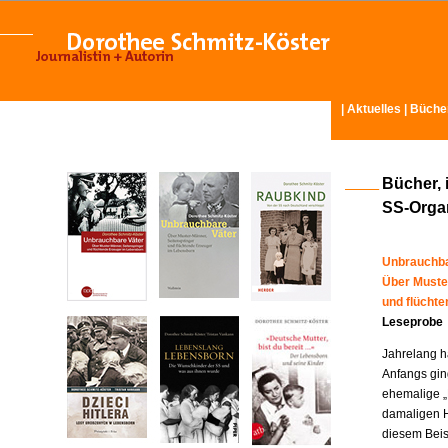
|
Aktuelles
|
Büche
Bücher, 
SS-Organ
Unbrauchba
Über Muste
und flücht
Leseprobe
Jahrelang ha
Anfangs gin
ehemalige „
damaligen H
diesem Beisp