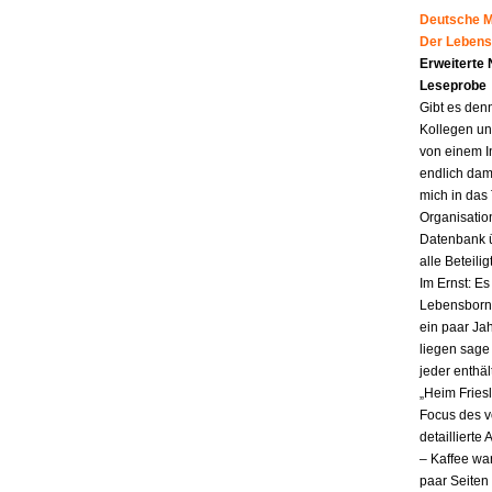
Deutsche Mu
Der Lebens
Erweiterte
Leseprobe
Gibt es den
Kollegen un
von einem I
endlich dam
mich in das
Organisatio
Datenbank ü
alle Beteili
Im Ernst: E
Lebensborn.
ein paar Jah
liegen sag
jeder enthä
„Heim Fries
Focus des v
detailliert
– Kaffee wa
paar Seiten