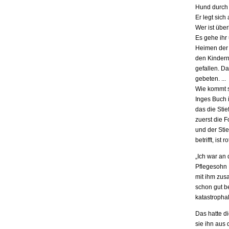
Hund durch 
Er legt sich
Wer ist übe
Es gehe ihr
Heimen der S
den Kindern.
gefallen. D
gebeten. ...
Wie kommt s
Inges Buch i
das die Stie
zuerst die F
und der Stie
betrifft, is
„Ich war an
Pflegesohn K
mit ihm zus
schon gut be
katastrophal
Das hatte d
sie ihn aus 