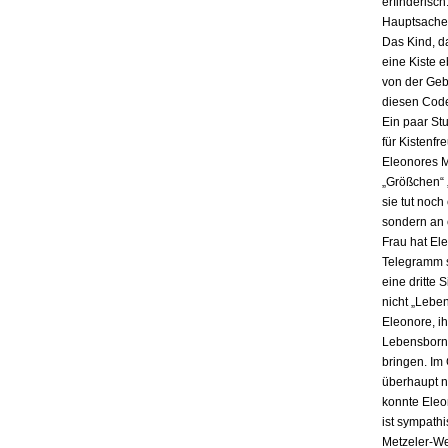
erfinderisch
Hauptsache i
Das Kind, da
eine Kiste 
von der Gebu
diesen Code
Ein paar St
für Kistenfr
Eleonores M
„Größchen“ 
sie tut noch
sondern an e
Frau hat El
Telegramm s
eine dritte 
nicht „Lebe
Eleonore, ih
Lebensbornh
bringen. Im
überhaupt n
konnte Eleo
ist sympath
Metzeler-Wer