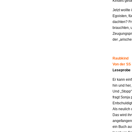
Kindes geste
Jetzt wollt
Egoisten, fü
dachten? Fr
brauchten, 
Zeugungspro
der „arisch
Raubkind
Von der SS
Leseprobe
Er kann ein
hin und her,
Und „Stopp“ 
fragt Sonja 
Entschuldigt
Als neulich 
Das wird ih
angefangen z
ein Buch au