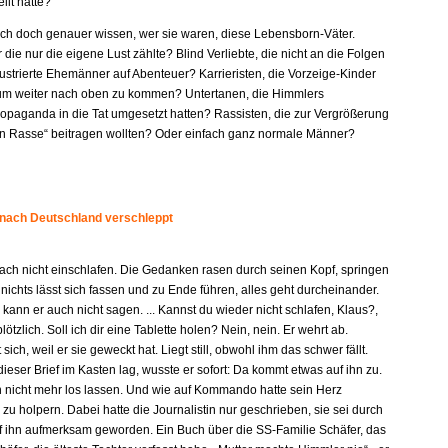
llt hatte?
e ich doch genauer wissen, wer sie waren, diese Lebensborn-Väter.
r die nur die eigene Lust zählte? Blind Verliebte, die nicht an die Folgen
ustrierte Ehemänner auf Abenteuer? Karrieristen, die Vorzeige-Kinder
um weiter nach oben zu kommen? Untertanen, die Himmlers
paganda in die Tat umgesetzt hatten? Rassisten, die zur Vergrößerung
en Rasse“ beitragen wollten? Oder einfach ganz normale Männer?
 nach Deutschland verschleppt
fach nicht einschlafen. Die Gedanken rasen durch seinen Kopf, springen
 nichts lässt sich fassen und zu Ende führen, alles geht durcheinander.
kann er auch nicht sagen. ... Kannst du wieder nicht schlafen, Klaus?,
plötzlich. Soll ich dir eine Tablette holen? Nein, nein. Er wehrt ab.
 sich, weil er sie geweckt hat. Liegt still, obwohl ihm das schwer fällt.
dieser Brief im Kasten lag, wusste er sofort: Da kommt etwas auf ihn zu.
n nicht mehr los lassen. Und wie auf Kommando hatte sein Herz
u holpern. Dabei hatte die Journalistin nur geschrieben, sie sei durch
f ihn aufmerksam geworden. Ein Buch über die SS-Familie Schäfer, das