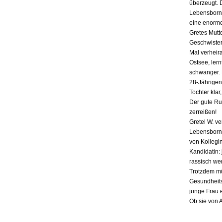
überzeugt. 
Lebensborn-
eine enorme
Gretes Mutte
Geschwister,
Mal verheira
Ostsee, lern
schwanger. E
28-Jährigen
Tochter klar
Der gute Ru
zerreißen!
Gretel W. v
Lebensborn «
von Kollegin
Kandidatin: 
rassisch we
Trotzdem mü
Gesundheits
junge Frau 
Ob sie von 