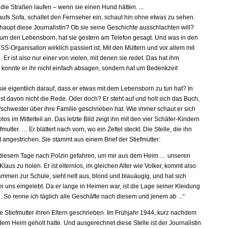
die Straßen laufen – wenn sie einen Hund hätten. ...
 aufs Sofa, schaltet den Fernseher ein, schaut hin ohne etwas zu sehen.
rhaupt diese Journalistin? Ob sie seine Geschichte ausschlachten will?
 um den Lebensborn, hat sie gestern am Telefon gesagt. Und was in den
S-Organisation wirklich passiert ist. Mit den Müttern und vor allem mit
 Er ist also nur einer von vielen, mit denen sie redet. Das hat ihm
a konnte er ihr nicht einfach absagen, sondern hat um Bedenkzeit
ie eigentlich darauf, dass er etwas mit dem Lebensborn zu tun hat? In
st davon nicht die Rede. Oder doch? Er steht auf und holt sich das Buch,
fschwester über ihre Familie geschrieben hat. Wie immer schaut er sich
otos im Mittelteil an. Das letzte Bild zeigt ihn mit den vier Schäfer-Kindern
fmutter. … Er blättert nach vorn, wo ein Zettel steckt. Die Stelle, die ihn
t rot angestrichen. Sie stammt aus einem Brief der Stiefmutter:
 diesem Tage nach Polzin gefahren, um mir aus dem Heim … unseren
laus zu holen. Er ist elternlos, im gleichen Alter wie Volker, kommt also
ammen zur Schule, sieht nett aus, blond und blauäugig, und hat sich
i uns eingelebt. Da er lange in Heimen war, ist die Lage seiner Kleidung
. So renne ich täglich alle Geschäfte nach diesem und jenem ab ...“
ie Stiefmutter ihren Eltern geschrieben. Im Frühjahr 1944, kurz nachdem
dem Heim geholt hatte. Und ausgerechnet diese Stelle ist der Journalistin