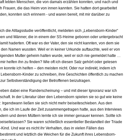
ft lebten Menschen, die von damals erzählen konnten, und nach und
h Frauen, die das Heim von innen kannten. Sie hatten dort gearbeitet
en, konnten sich erinnern - und waren bereit, mit mir darüber zu
ch die Alltagsstudie veröffentlicht, meldeten sich „Lebensborn-Kinder“
auen und Männer, die in einem der SS-Heime geboren oder untergebracht
mit haderten. Oft war es der Vater, den sie nicht kannten, von dem sie
l den Namen wussten. Weil er in keiner Urkunde auftauchte, weil er von
igenden Mutter geheim halten wurde, weil er sich nie gemeldet hatte …
ir helfen ihn zu finden? Wie oft ich diesen Satz gehört oder gelesen
n konnte ich helfen – den meisten nicht. Oder nur indirekt, indem ich
r Lebensborn-Kinder zu schreiben, ihre Geschichten öffentlich zu machen
 zur Selbstverständigung der Betroffenen beizutragen.
lieben dabei eine Randerscheinung – und mit dieser Ignoranz war ich
schaft. In der Literatur über den Lebensborn spielen sie so gut wie keine
ur: Irgendwann ließen sie sich nicht mehr beiseiteschieben. Aus den
 die ich im Laufe der Zeit zusammengetragen hatte, aus den Interviews
ndern und deren Müttern lernte ich sie immer genauer kennen. Sollte ich
 beiseitelassen? Sie waren schließlich essentieller Bestandteil der Triade
-Kind. Und war es nicht ihr Verhalten, das in vielen Fällen das
estimmt und letztlich die Weichen für die Zukunft ihres Lebensborn-