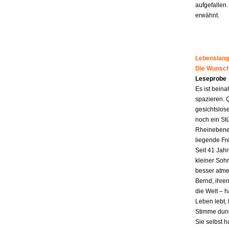
aufgefallen.
erwähnt.
Lebenslang
Die Wunsch
Leseprobe
Es ist beina
spazieren. 
gesichtslos
noch ein St
Rheinebene,
liegende Fr
Seit 41 Jahr
kleiner Soh
besser atme
Bernd, ihren
die Welt – h
Leben lebt, 
Stimme dunk
Sie selbst 