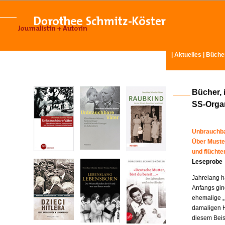
|
Aktuelles
|
Büche
Bücher, 
SS-Organ
Unbrauchba
Über Muste
und flücht
Leseprobe
Jahrelang ha
Anfangs gin
ehemalige „
damaligen H
diesem Beisp