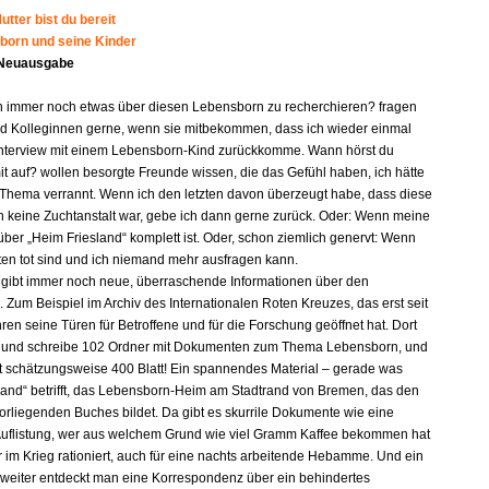
tter bist du bereit
born und seine Kinder
 Neuausgabe
n immer noch etwas über diesen Lebensborn zu recherchieren? fragen
d Kolleginnen gerne, wenn sie mitbekommen, dass ich wieder einmal
nterview mit einem Lebensborn-Kind zurückkomme. Wann hörst du
it auf? wollen besorgte Freunde wissen, die das Gefühl haben, ich hätte
 Thema verrannt. Wenn ich den letzten davon überzeugt habe, dass diese
n keine Zuchtanstalt war, gebe ich dann gerne zurück. Oder: Wenn meine
ber „Heim Friesland“ komplett ist. Oder, schon ziemlich genervt: Wenn
gten tot sind und ich niemand mehr ausfragen kann.
s gibt immer noch neue, überraschende Informationen über den
 Zum Beispiel im Archiv des Internationalen Roten Kreuzes, das erst seit
ren seine Türen für Betroffene und für die Forschung geöffnet hat. Dort
e und schreibe 102 Ordner mit Dokumenten zum Thema Lebensborn, und
lt schätzungsweise 400 Blatt! Ein spannendes Material – gerade was
land“ betrifft, das Lebensborn-Heim am Stadtrand von Bremen, das den
orliegenden Buches bildet. Da gibt es skurrile Dokumente wie eine
e Auflistung, wer aus welchem Grund wie viel Gramm Kaffee bekommen hat
r im Krieg rationiert, auch für eine nachts arbeitende Hebamme. Und ein
 weiter entdeckt man eine Korrespondenz über ein behindertes