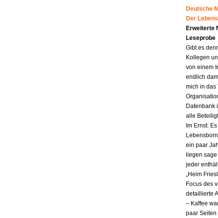
Deutsche Mu
Der Lebens
Erweiterte
Leseprobe
Gibt es den
Kollegen un
von einem I
endlich dam
mich in das
Organisatio
Datenbank ü
alle Beteili
Im Ernst: E
Lebensborn.
ein paar Jah
liegen sag
jeder enthä
„Heim Fries
Focus des v
detailliert
– Kaffee wa
paar Seiten