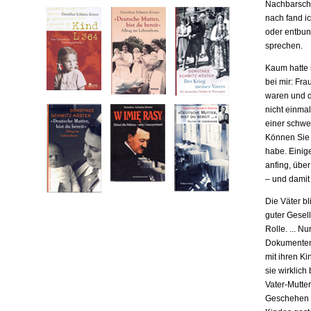
Nachbarscha
nach fand ic
oder entbund
sprechen.
Kaum hatte i
bei mir: Fr
waren und da
nicht einma
einer schwe
Können Sie m
habe. Einige
anfing, übe
– und damit
Die Väter b
guter Gesell
Rolle. ... N
Dokumenten,
mit ihren Ki
sie wirklich
Vater-Mutter
Geschehen b