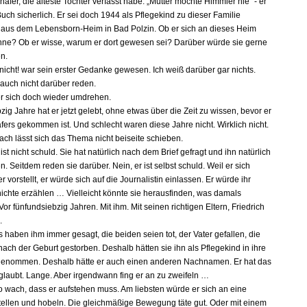
äfer, die älteste Tochter verfasst habe. „Mutter mochte Himmler nie“ - er
ch sicherlich. Er sei doch 1944 als Pflegekind zu dieser Familie
us dem Lebensborn-Heim in Bad Polzin. Ob er sich an dieses Heim
nne? Ob er wisse, warum er dort gewesen sei? Darüber würde sie gerne
en.
 nicht! war sein erster Gedanke gewesen. Ich weiß darüber gar nichts.
 auch nicht darüber reden.
er sich doch wieder umdrehen.
ig Jahre hat er jetzt gelebt, ohne etwas über die Zeit zu wissen, bevor er
fers gekommen ist. Und schlecht waren diese Jahre nicht. Wirklich nicht.
ach lässt sich das Thema nicht beiseite schieben.
ist nicht schuld. Sie hat natürlich nach dem Brief gefragt und ihn natürlich
. Seitdem reden sie darüber. Nein, er ist selbst schuld. Weil er sich
 vorstellt, er würde sich auf die Journalistin einlassen. Er würde ihr
ichte erzählen … Vielleicht könnte sie herausfinden, was damals
. Vor fünfundsiebzig Jahren. Mit ihm. Mit seinen richtigen Eltern, Friedrich
.
 haben ihm immer gesagt, die beiden seien tot, der Vater gefallen, die
nach der Geburt gestorben. Deshalb hätten sie ihn als Pflegekind in ihre
genommen. Deshalb hätte er auch einen anderen Nachnamen. Er hat das
eglaubt. Lange. Aber irgendwann fing er an zu zweifeln …
 so wach, dass er aufstehen muss. Am liebsten würde er sich an eine
ellen und hobeln. Die gleichmäßige Bewegung täte gut. Oder mit einem