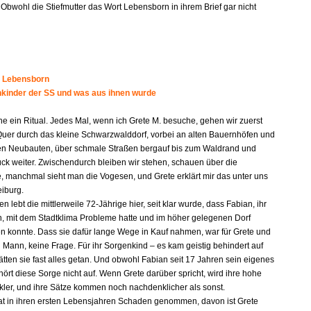
 Obwohl die Stiefmutter das Wort Lebensborn in ihrem Brief gar nicht
 Lebensborn
kinder der SS und was aus ihnen wurde
he ein Ritual. Jedes Mal, wenn ich Grete M. besuche, gehen wir zuerst
Quer durch das kleine Schwarzwalddorf, vorbei an alten Bauernhöfen und
en Neubauten, über schmale Straßen bergauf bis zum Waldrand und
ück weiter. Zwischendurch bleiben wir stehen, schauen über die
 manchmal sieht man die Vogesen, und Grete erklärt mir das unter uns
eiburg.
en lebt die mittlerweile 72-Jährige hier, seit klar wurde, dass Fabian, ihr
n, mit dem Stadtklima Probleme hatte und im höher gelegenen Dorf
n konnte. Dass sie dafür lange Wege in Kauf nahmen, war für Grete und
 Mann, keine Frage. Für ihr Sorgenkind – es kam geistig behindert auf
ätten sie fast alles getan. Und obwohl Fabian seit 17 Jahren sein eigenes
hört diese Sorge nicht auf. Wenn Grete darüber spricht, wird ihre hohe
ler, und ihre Sätze kommen noch nachdenklicher als sonst.
hat in ihren ersten Lebensjahren Schaden genommen, davon ist Grete