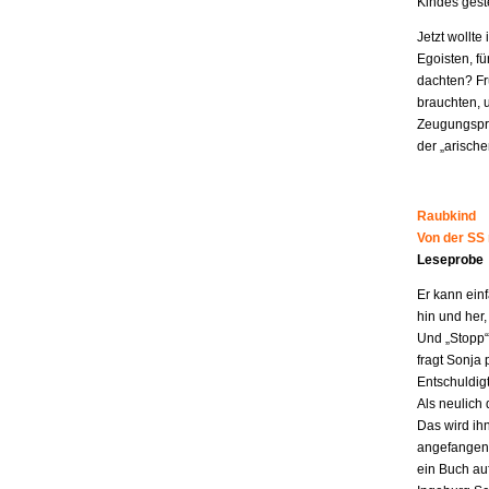
Kindes geste
Jetzt wollt
Egoisten, fü
dachten? Fr
brauchten, 
Zeugungspro
der „arisch
Raubkind
Von der SS
Leseprobe
Er kann ein
hin und her,
Und „Stopp“ 
fragt Sonja 
Entschuldigt
Als neulich 
Das wird ih
angefangen z
ein Buch au