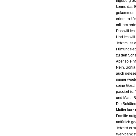
Ingeburg Sch
kenne das Bu
gekommen, a
erinnern kö
mit ihm red
Das will ich
Und ich will
Jetzt muss 
Fünfundsiebz
zu den Schä
Aber so einf
Nein, Sonja 
auch gelesen
immer wieder
seine Gesch
passiert ist
und Maria B
Die Schäfers
Mutter kurz 
Familie auf
natürlich g
Jetzt ist er
Werkbank st