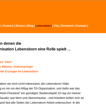
r
|
Feature
|
Reisen
|
Blog
|
Lebensborn
|
Vita
|
Netzwerk
|
Kontakt
|
in denen die
isation Lebensborn eine Rolle spielt …
re Väter
r-Männer, Seitenspringer
ende Erzeuger im Lebensborn
ben sie mich nicht interessiert, die Lebensborn-Väter.
g es mir um den Alltag der SS-Organisation, und dafür war das
Heim Friesland“ ein günstiges Studienobjekt. Es lag vor meiner
austür, war klein und überschaubar - und trotzdem ließen sich an
iel fast alle Seiten der Lebensborn-Arbeit untersuchen. In der