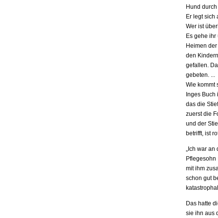
Hund durch 
Er legt sich
Wer ist übe
Es gehe ihr
Heimen der S
den Kindern.
gefallen. D
gebeten. ...
Wie kommt s
Inges Buch i
das die Stie
zuerst die F
und der Stie
betrifft, is
„Ich war an
Pflegesohn K
mit ihm zus
schon gut be
katastrophal
Das hatte d
sie ihn aus 