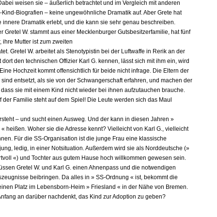
Dabei weisen sie – äußerlich betrachtet und im Vergleich mit anderen
Kind-Biografien – keine ungewöhnliche Dramatik auf. Aber Grete hat
 innere Dramatik erlebt, und die kann sie sehr genau beschreiben.
r Gretel W. stammt aus einer Mecklenburger Gutsbesitzerfamilie, hat fünf
 ihre Mutter ist zum zweiten
tet. Gretel W. arbeitet als Stenotypistin bei der Luftwaffe in Rerik an der
t dort den technischen Offizier Karl G. kennen, lässt sich mit ihm ein, wird
ine Hochzeit kommt offensichtlich für beide nicht infrage. Die Eltern der
 sind entsetzt, als sie von der Schwangerschaft erfahren, und machen der
, dass sie mit einem Kind nicht wieder bei ihnen aufzutauchen brauche.
f der Familie steht auf dem Spiel! Die Leute werden sich das Maul
ersteht – und sucht einen Ausweg. Und der kann in diesen Jahren »
 heißen. Woher sie die Adresse kennt? Vielleicht von Karl G., vielleicht
nen. Für die SS-Organisation ist die junge Frau eine klassische
jung, ledig, in einer Notsituation. Außerdem wird sie als Norddeutsche (»
rtvoll «) und Tochter aus gutem Hause hoch willkommen gewesen sein.
ssen Gretel W. und Karl G. einen Ahnenpass und die notwendigen
zeugnisse beibringen. Da alles in » SS-Ordnung « ist, bekommt die
einen Platz im Lebensborn-Heim » Friesland « in der Nähe von Bremen.
Anfang an darüber nachdenkt, das Kind zur Adoption zu geben?