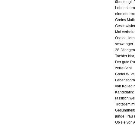
überzeugt. 
Lebensborn-
eine enorme
Gretes Mutte
Geschwister,
Mal verheira
Ostsee, lern
schwanger. E
28-Jährigen
Tochter klar
Der gute Ru
zerreißen!
Gretel W. v
Lebensborn «
von Kollegin
Kandidatin: 
rassisch we
Trotzdem mü
Gesundheits
junge Frau 
Ob sie von 