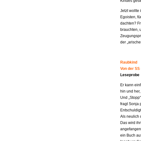
Kindes geste
Jetzt wollt
Egoisten, fü
dachten? Fr
brauchten, 
Zeugungspro
der „arisch
Raubkind
Von der SS
Leseprobe
Er kann ein
hin und her,
Und „Stopp“ 
fragt Sonja 
Entschuldigt
Als neulich 
Das wird ih
angefangen z
ein Buch au