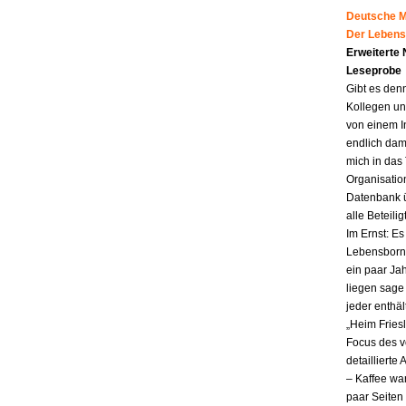
Deutsche Mu
Der Lebens
Erweiterte
Leseprobe
Gibt es den
Kollegen un
von einem I
endlich dam
mich in das
Organisatio
Datenbank ü
alle Beteili
Im Ernst: E
Lebensborn.
ein paar Jah
liegen sag
jeder enthä
„Heim Fries
Focus des v
detailliert
– Kaffee wa
paar Seiten