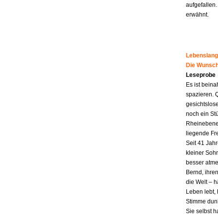
aufgefallen.
erwähnt.
Lebenslang
Die Wunsch
Leseprobe
Es ist beina
spazieren. 
gesichtslos
noch ein St
Rheinebene,
liegende Fr
Seit 41 Jahr
kleiner Soh
besser atme
Bernd, ihren
die Welt – h
Leben lebt, 
Stimme dunk
Sie selbst 