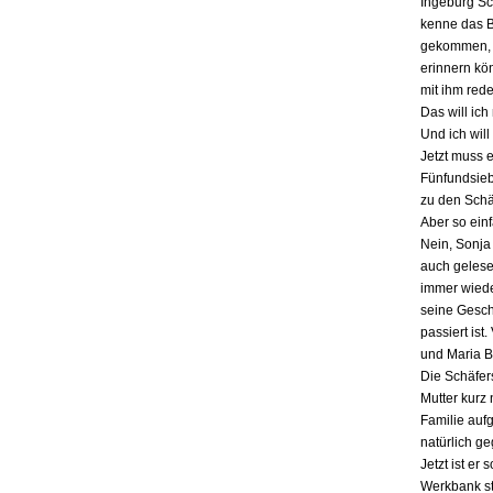
Ingeburg Sch
kenne das Bu
gekommen, a
erinnern kö
mit ihm red
Das will ich
Und ich will
Jetzt muss 
Fünfundsiebz
zu den Schä
Aber so einf
Nein, Sonja 
auch gelesen
immer wieder
seine Gesch
passiert ist
und Maria B
Die Schäfers
Mutter kurz 
Familie auf
natürlich g
Jetzt ist er
Werkbank st