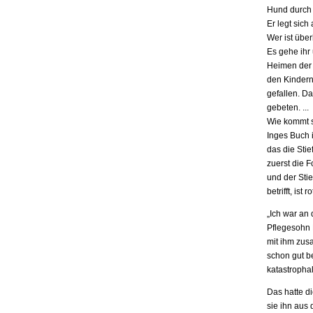
Hund durch 
Er legt sich
Wer ist übe
Es gehe ihr
Heimen der S
den Kindern.
gefallen. D
gebeten. ...
Wie kommt s
Inges Buch i
das die Stie
zuerst die F
und der Stie
betrifft, is
„Ich war an
Pflegesohn K
mit ihm zus
schon gut be
katastrophal
Das hatte d
sie ihn aus 