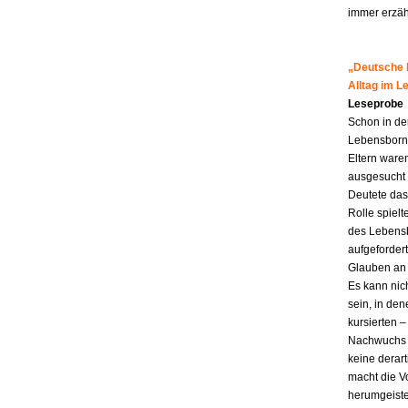
immer erzähl
„Deutsche M
Alltag im 
Leseprobe
Schon in de
Lebensborn-K
Eltern ware
ausgesucht 
Deutete das
Rolle spiel
des Lebensb
aufgefordert
Glauben an 
Es kann nic
sein, in den
kursierten
Nachwuchs f
keine derar
macht die Vo
herumgeiste