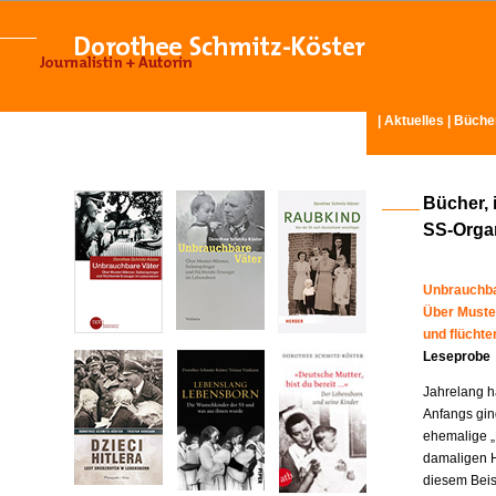
|
Aktuelles
|
Büche
Bücher, 
SS-Organ
Unbrauchba
Über Muste
und flücht
Leseprobe
Jahrelang ha
Anfangs gin
ehemalige „
damaligen H
diesem Beisp