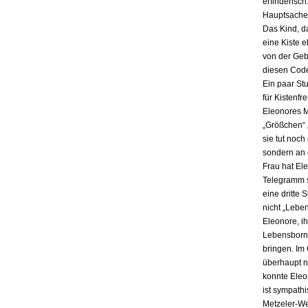
erfinderisch
Hauptsache i
Das Kind, da
eine Kiste 
von der Gebu
diesen Code
Ein paar St
für Kistenfr
Eleonores M
„Größchen“ 
sie tut noch
sondern an e
Frau hat El
Telegramm s
eine dritte 
nicht „Lebe
Eleonore, ih
Lebensbornh
bringen. Im
überhaupt n
konnte Eleo
ist sympath
Metzeler-Wer