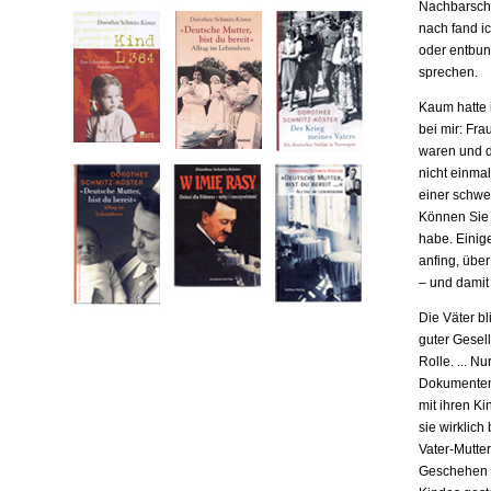
Nachbarscha
nach fand ic
oder entbund
sprechen.
Kaum hatte i
bei mir: Fr
waren und da
nicht einma
einer schwe
Können Sie m
habe. Einige
anfing, übe
– und damit
Die Väter b
guter Gesell
Rolle. ... N
Dokumenten,
mit ihren Ki
sie wirklich
Vater-Mutter
Geschehen b