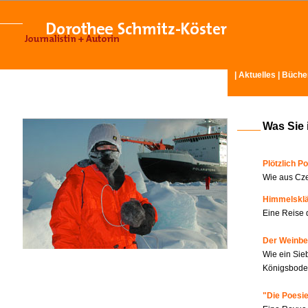
|
Aktuelles
|
Büche
Was Sie 
Plötzlich Po
Wie aus Cze
Himmelskl
Eine Reise 
Der Weinbe
Wie ein Sie
Königsboden
"Die Poesie?