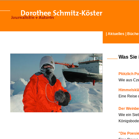
|
Aktuelles
|
Büche
Was Sie 
Plötzlich Po
Wie aus Cze
Himmelskl
Eine Reise 
Der Weinbe
Wie ein Sie
Königsboden
"Die Poesie?