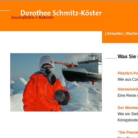
|
Aktuelles
|
Büche
Was Sie 
Plötzlich Po
Wie aus Cze
Himmelskl
Eine Reise 
Der Weinbe
Wie ein Sie
Königsboden
"Die Poesie?