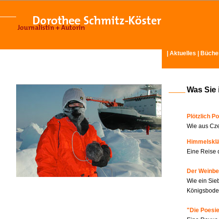
|
Aktuelles
|
Büche
Was Sie 
Plötzlich Po
Wie aus Cze
Himmelskl
Eine Reise 
Der Weinbe
Wie ein Sie
Königsboden
"Die Poesie?