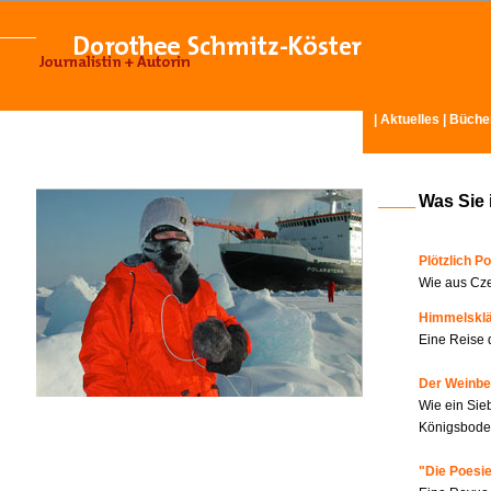
|
Aktuelles
|
Büche
Was Sie 
Plötzlich Po
Wie aus Cze
Himmelskl
Eine Reise 
Der Weinbe
Wie ein Sie
Königsboden
"Die Poesie?